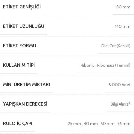
ETIKET GENIŞLIĞI
80 mm
ETIKET UZUNLUĞU
140 mm
ETIKET FORMU
Die-Cut (Kesikli)
KULLANIM TIPI
Ribonlu
,
Ribonsuz (Termal)
MIN. ÜRETIM MIKTARI
5.000 Adet
YAPIŞKAN DERECESI
Bilgi Alınız*
RULO İÇ ÇAPI
25 mm
,
40 mm
,
50 mm
,
76 mm