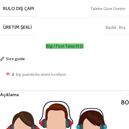
RULO DIŞ ÇAPI
Talebe Göre Üretim
ÜRETIM ŞEKLI
Baskılı
,
Boş
Bilgi / Fiyat Talep Et
Size guide
2
kişi şuanda bu ürünü inceliyor.
Açıklama
80