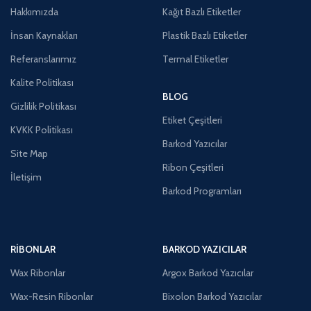
Hakkımızda
Kağıt Bazlı Etiketler
İnsan Kaynakları
Plastik Bazlı Etiketler
Referanslarımız
Termal Etiketler
Kalite Politikası
BLOG
Gizlilik Politikası
Etiket Çeşitleri
KVKK Politikası
Barkod Yazıcılar
Site Map
Ribon Çeşitleri
İletişim
Barkod Programları
RIBONLAR
BARKOD YAZICILAR
Wax Ribonlar
Argox Barkod Yazıcılar
Wax-Resin Ribonlar
Bixolon Barkod Yazıcılar