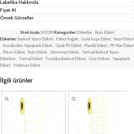
Labelika Hakkında
Fiyat Al
Örnek Görseller
Stok kodu:
K0085
Kategoriler:
Etiketler
,
Rulo Etiket
Etiketler:
Barkod Yazıcı Etiketi
,
Etiket Kağıdı
,
Gold Kuşe Etiket
,
Hazır Etiket
,
Kendinden Yapışkanlı Etiket
,
Opak PE Etiket
,
Plastik Etiket
,
PP Mat Etiket
,
Ribon Etiket
,
Rulo Etiket
,
Silvermat Etiket
,
Termal Barkod Yazıcı
Etiketleri
,
Termal Etiket
,
Toshiba Barkod Etiketi
,
Ürün Etiketi
,
Yapışkanlı
Etiket
,
Yırtılmaz Etiket
İlgili ürünler