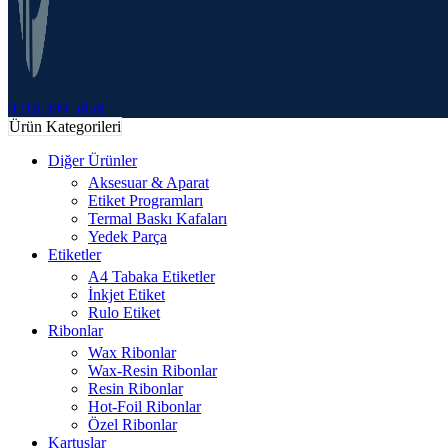
0216 399 5858
Ürün Kategorileri
Diğer Ürünler
Aksesuar & Aparat
Etiket Programları
Termal Baskı Kafaları
Yedek Parça
Etiketler
A4 Tabaka Etiketler
İnkjet Etiket
Rulo Etiket
Ribonlar
Wax Ribonlar
Wax-Resin Ribonlar
Resin Ribonlar
Hot-Foil Ribonlar
Özel Ribonlar
Kartuşlar