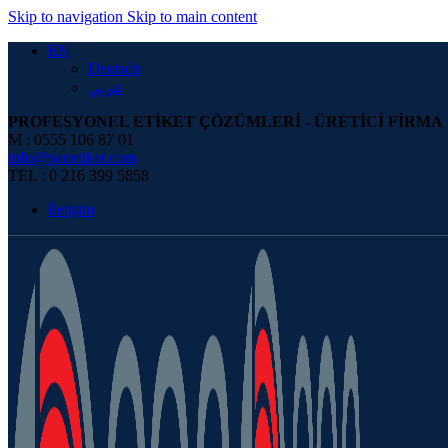
Skip to navigation
Skip to main content
EN
Deutsch
عربي
PROFESYONEL ETİKET ÇÖZÜMLERİ - ÜRETİCİ FİRMA
M : 0555 106 87 01
info@panetiket.com
TEL : 0 216 399 5858
İletişim