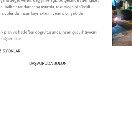
alışana değer veren, değişime açık, bölgesinde lider, şirket
lı, kalite standartlarına uyumlu, teknolojisini sürekli
lma yolunda, insan kaynaklarını verimli bir şekilde
ejik plan ve hedefleri doğrultusunda insan gücü ihtiyacını
 sağlamaktır.
POZİSYONLAR
BAŞVURUDA BULUN