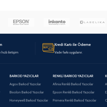
im
Kredi Kartı ile Ödeme
hızlı iletişim
Vade farkı uygulanır.
BARKOD YAZICILAR
RENKLI BARKOD YAZICILAR
K
Argox Barkod Yazıcılar
Afinia Renkli Barkod Yazıcılar
A
r
Bixolon Barkod Yazıcılar
Epson Renkli Barkod Yazıcılar
E
Honeywell Barkod Yazıcılar
Primera Renkli Barkod Yazıcılar
O