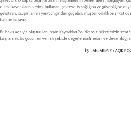
Şirket olarak kapasitesini arttıran, müşterilerinin beklentilerini karşılayan, ç
olarak kaynaklarını verimli kullanan, çevreye, iş sağlığına ve güvenliğine duyar
geliştiren, çalışanlarının yaratıcılığından güç alan, müşteri odaklı bir şirket o
kullanmaktayız.
Bu bakış açısıyla oluşturulan İnsan Kaynakları Politikamız; şirketimizin strat
karşılamak, bu gücün en verimli şekilde değerlendirilmesini ve devamlılığını
İŞ İLANLARIMIZ / AÇIK 