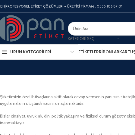
EN
PROFESYONEL ETİKET ÇÖZÜMLERİ - ÜRETİCİ FİRMA
M : 0555 106 87 01
KATEGORI SEÇ
ÜRÜN KATEGORILERI
ETIKETLER
RIBONLAR
KARTU
Şirketimizin özel ihtiyaçlarına aktif olarak cevap vermenin yanı sıra strat
uygulamaların oluşturulmasını amaçlamaktadır.
Bizler cinsiyet, uyruk, ırk, din, politik yaklaşım ve fiziksel durum gözetmeksiz
inanmaktayız.