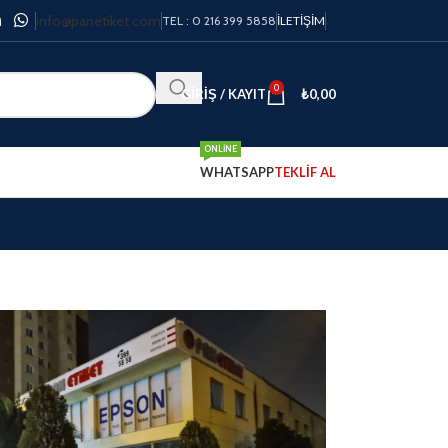
info@panetiket.com
TEL : 0 216 399 5858
İLETIŞIM
0
GIRIŞ / KAYIT
₺
0,00
ONLINE
WHATSAPP
TEKLİF AL