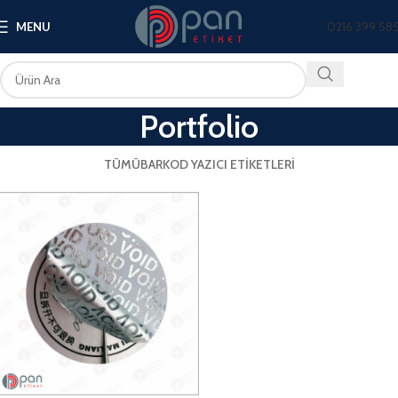
0216 399 58
MENU
Portfolio
TÜMÜ
BARKOD YAZICI ETIKETLERI