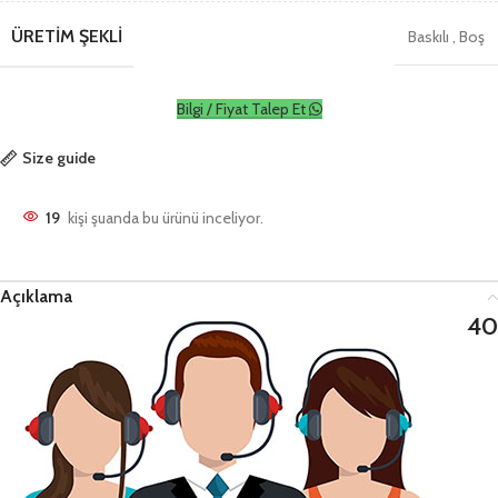
ÜRETIM ŞEKLI
Baskılı
,
Boş
Bilgi / Fiyat Talep Et
Size guide
19
kişi şuanda bu ürünü inceliyor.
Açıklama
40