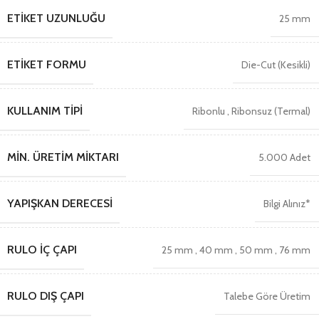
ETIKET UZUNLUĞU
25 mm
ETIKET FORMU
Die-Cut (Kesikli)
KULLANIM TIPI
Ribonlu
,
Ribonsuz (Termal)
MIN. ÜRETIM MIKTARI
5.000 Adet
YAPIŞKAN DERECESI
Bilgi Alınız*
RULO İÇ ÇAPI
25 mm
,
40 mm
,
50 mm
,
76 mm
RULO DIŞ ÇAPI
Talebe Göre Üretim