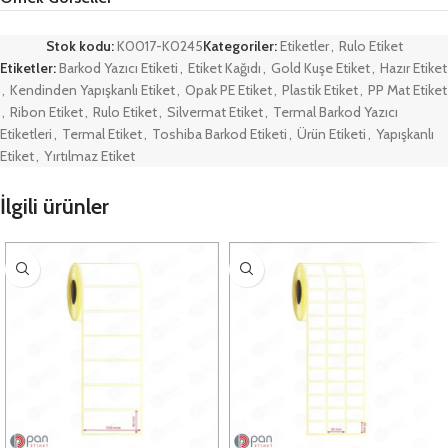
Stok kodu:
K0017-K0245
Kategoriler:
Etiketler
,
Rulo Etiket
Etiketler:
Barkod Yazıcı Etiketi
,
Etiket Kağıdı
,
Gold Kuşe Etiket
,
Hazır Etiket
,
Kendinden Yapışkanlı Etiket
,
Opak PE Etiket
,
Plastik Etiket
,
PP Mat Etiket
,
Ribon Etiket
,
Rulo Etiket
,
Silvermat Etiket
,
Termal Barkod Yazıcı
Etiketleri
,
Termal Etiket
,
Toshiba Barkod Etiketi
,
Ürün Etiketi
,
Yapışkanlı
Etiket
,
Yırtılmaz Etiket
İlgili ürünler