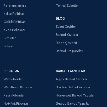
Referanslarımız
Termal Etiketler
Kalite Politikası
BLOG
Gizlilik Politikası
Etiket Çeşitleri
KVKK Politikası
Barkod Yazıcılar
Site Map
Ribon Çeşitleri
İletişim
Barkod Programları
RIBONLAR
BARKOD YAZICILAR
Wax Ribonlar
Argox Barkod Yazıcılar
Wax-Resin Ribonlar
Bixolon Barkod Yazıcılar
Resin Ribonlar
Honeywell Barkod Yazıcılar
Hot-Foil Ribonlar
Sewoo Barkod Yazıcılar