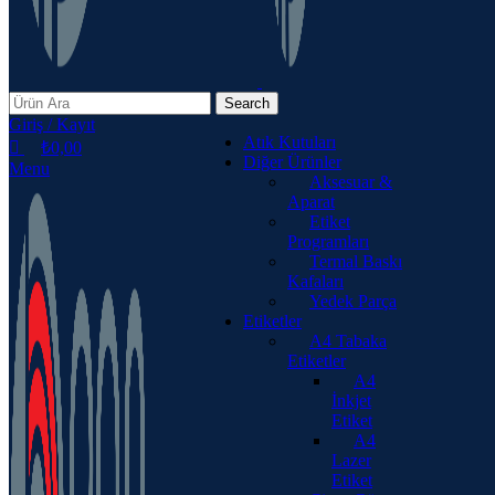
Search
Giriş / Kayıt
Atık Kutuları
₺
0,00
Diğer Ürünler
Menu
Aksesuar &
Aparat
Etiket
Programları
Termal Baskı
Kafaları
Yedek Parça
Etiketler
A4 Tabaka
Etiketler
A4
İnkjet
Etiket
A4
Lazer
Etiket