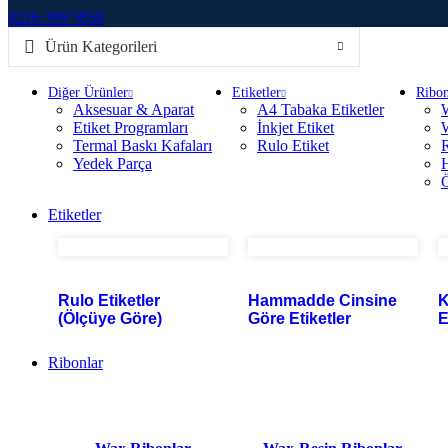
0216 399 5858
Ürün Kategorileri
Diğer Ürünler
Etiketler
Ribon
Aksesuar & Aparat
A4 Tabaka Etiketler
Etiket Programları
İnkjet Etiket
Termal Baskı Kafaları
Rulo Etiket
R
Yedek Parça
H
Ö
Etiketler
Rulo Etiketler
Hammadde Cinsine
K
(Ölçüye Göre)
Göre Etiketler
E
Ribonlar