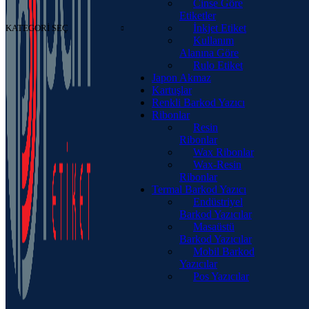
Cinse Göre
Etiketler
İnkjet Etiket
KATEGORI SEÇ
Kullanım
Alanına Göre
Rulo Etiket
Japon Akmaz
Kartuşlar
Renkli Barkod Yazıcı
Ribonlar
Resin
Ribonlar
Wax Ribonlar
Wax-Resin
Ribonlar
Termal Barkod Yazıcı
Endüstriyel
Barkod Yazıcılar
Masaüstü
Barkod Yazıcılar
Mobil Barkod
Yazıcılar
Pos Yazıcılar