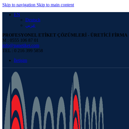
0
Skip to navigation
Skip to main content
EN
Deutsch
عربي
PROFESYONEL ETİKET ÇÖZÜMLERİ - ÜRETİCİ FİRMA
M : 0555 106 87 01
info@panetiket.com
TEL : 0 216 399 5858
İletişim