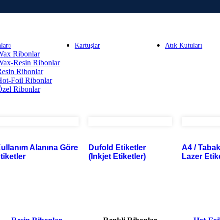
lar
Kartuşlar
Atık Kutuları
Wax Ribonlar
Wax-Resin Ribonlar
esin Ribonlar
ot-Foil Ribonlar
zel Ribonlar
ullanım Alanına Göre
Dufold Etiketler
A4 / Taba
tiketler
(Inkjet Etiketler)
Lazer Etik