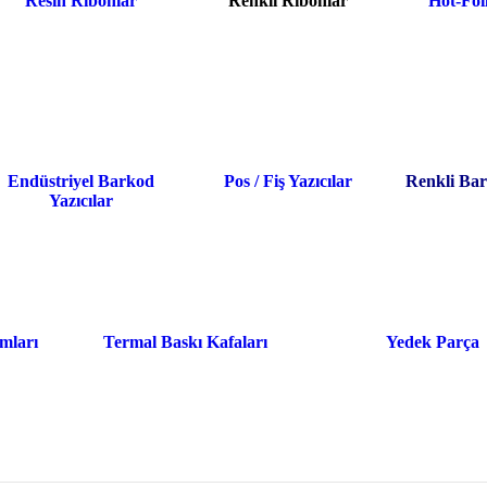
Resin Ribonlar
Renkli Ribonlar
Hot-Foi
Endüstriyel Barkod
Pos / Fiş Yazıcılar
Renkli Bar
Yazıcılar
mları
Termal Baskı Kafaları
Yedek Parça