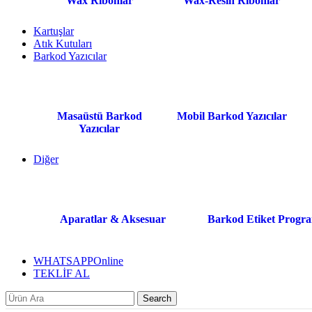
Wax Ribonlar
Wax-Resin Ribonlar
Kartuşlar
Atık Kutuları
Barkod Yazıcılar
Masaüstü Barkod
Mobil Barkod Yazıcılar
Yazıcılar
Diğer
Aparatlar & Aksesuar
Barkod Etiket Progra
WHATSAPP
Online
TEKLİF AL
Search