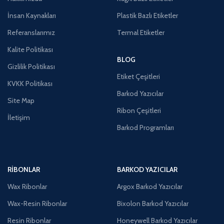
İnsan Kaynakları
Plastik Bazlı Etiketler
Referanslarımız
Termal Etiketler
Kalite Politikası
BLOG
Gizlilik Politikası
Etiket Çeşitleri
KVKK Politikası
Barkod Yazıcılar
Site Map
Ribon Çeşitleri
İletişim
Barkod Programları
RIBONLAR
BARKOD YAZICILAR
Wax Ribonlar
Argox Barkod Yazıcılar
Wax-Resin Ribonlar
Bixolon Barkod Yazıcılar
Resin Ribonlar
Honeywell Barkod Yazıcılar