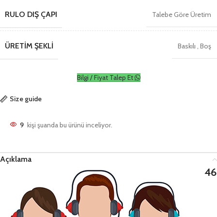
RULO DIŞ ÇAPI
Talebe Göre Üretim
ÜRETIM ŞEKLI
Baskılı
,
Boş
Bilgi / Fiyat Talep Et
Size guide
9
kişi şuanda bu ürünü inceliyor.
Açıklama
46