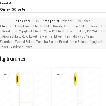
Fiyat Al
Örnek Görseller
Stok kodu:
K0539
Kategoriler:
Etiketler
,
Rulo Etiket
Etiketler:
Barkod Yazıcı Etiketi
,
Etiket Kağıdı
,
Gold Kuşe Etiket
,
Hazır Etiket
,
Kendinden Yapışkanlı Etiket
,
Opak PE Etiket
,
Plastik Etiket
,
PP Mat Etiket
,
Ribon Etiket
,
Rulo Etiket
,
Silvermat Etiket
,
Termal Barkod Yazıcı
Etiketleri
,
Termal Etiket
,
Toshiba Barkod Etiketi
,
Ürün Etiketi
,
Yapışkanlı
Etiket
,
Yırtılmaz Etiket
İlgili ürünler