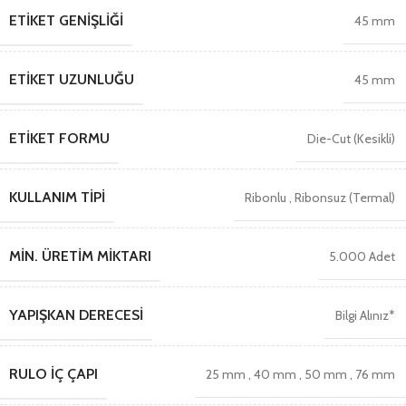
ETIKET GENIŞLIĞI
45 mm
ETIKET UZUNLUĞU
45 mm
ETIKET FORMU
Die-Cut (Kesikli)
KULLANIM TIPI
Ribonlu
,
Ribonsuz (Termal)
MIN. ÜRETIM MIKTARI
5.000 Adet
YAPIŞKAN DERECESI
Bilgi Alınız*
RULO İÇ ÇAPI
25 mm
,
40 mm
,
50 mm
,
76 mm