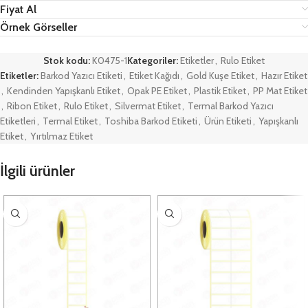
Fiyat Al
Örnek Görseller
Stok kodu:
K0475-1
Kategoriler:
Etiketler
,
Rulo Etiket
Etiketler:
Barkod Yazıcı Etiketi
,
Etiket Kağıdı
,
Gold Kuşe Etiket
,
Hazır Etiket
,
Kendinden Yapışkanlı Etiket
,
Opak PE Etiket
,
Plastik Etiket
,
PP Mat Etiket
,
Ribon Etiket
,
Rulo Etiket
,
Silvermat Etiket
,
Termal Barkod Yazıcı
Etiketleri
,
Termal Etiket
,
Toshiba Barkod Etiketi
,
Ürün Etiketi
,
Yapışkanlı
Etiket
,
Yırtılmaz Etiket
İlgili ürünler