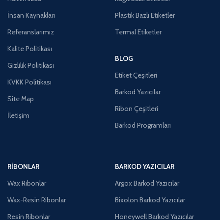
İnsan Kaynakları
Plastik Bazlı Etiketler
Referanslarımız
Termal Etiketler
Kalite Politikası
BLOG
Gizlilik Politikası
Etiket Çeşitleri
KVKK Politikası
Barkod Yazıcılar
Site Map
Ribon Çeşitleri
İletişim
Barkod Programları
RIBONLAR
BARKOD YAZICILAR
Wax Ribonlar
Argox Barkod Yazıcılar
Wax-Resin Ribonlar
Bixolon Barkod Yazıcılar
Resin Ribonlar
Honeywell Barkod Yazıcılar