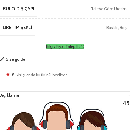
RULO DIŞ ÇAPI
Talebe Göre Üretim
ÜRETIM ŞEKLI
Baskılı
,
Boş
Bilgi / Fiyat Talep Et
Size guide
8
kişi şuanda bu ürünü inceliyor.
Açıklama
45