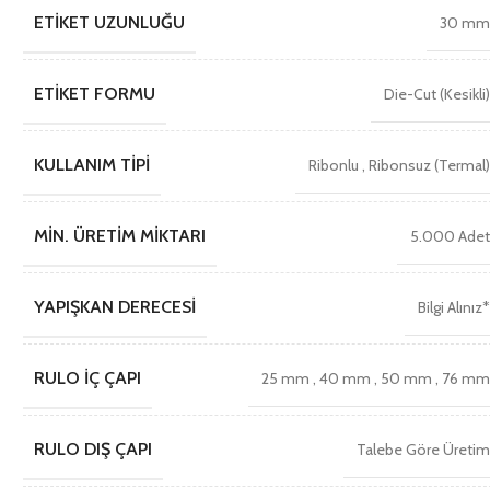
ETIKET UZUNLUĞU
30 m
ETIKET FORMU
Die-Cut (Kesikli
KULLANIM TIPI
Ribonlu
,
Ribonsuz (Termal
MIN. ÜRETIM MIKTARI
5.000 Ade
YAPIŞKAN DERECESI
Bilgi Alınız
RULO İÇ ÇAPI
25 mm
,
40 mm
,
50 mm
,
76 m
RULO DIŞ ÇAPI
Talebe Göre Üreti