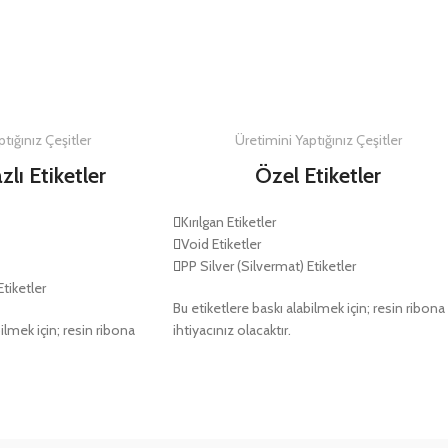
DETAYLAR
DETAYLAR
tığınız Çeşitler
Üretimini Yaptığınız Çeşitler
zlı Etiketler
Özel Etiketler
Kırılgan Etiketler
Void Etiketler
PP Silver (Silvermat) Etiketler
Etiketler
Bu etiketlere baskı alabilmek için; resin ribona
ilmek için; resin ribona
ihtiyacınız olacaktır.