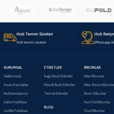
Hızlı Termin Süreleri
Hızlı İletiş
Hızlı termin süreleri
Whatsapp ile 
KURUMSAL
ETIKETLER
RIBONLAR
Hakkımızda
Kağıt Bazlı Etiketler
Wax Ribonlar
İnsan Kaynakları
Plastik Bazlı Etiketler
Wax-Resin Ribonla
Referanslarımız
Termal Etiketler
Resin Ribonlar
Kalite Politikası
Hot-Foil Ribonlar
BLOG
Gizlilik Politikası
Özel Ribonlar