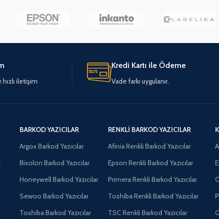
im
Kredi Kartı ile Ödeme
hızlı iletişim
Vade farkı uygulanır.
BARKOD YAZICILAR
RENKLI BARKOD YAZICILAR
K
Argox Barkod Yazıcılar
Afinia Renkli Barkod Yazıcılar
A
r
Bixolon Barkod Yazıcılar
Epson Renkli Barkod Yazıcılar
E
Honeywell Barkod Yazıcılar
Primera Renkli Barkod Yazıcılar
O
Sewoo Barkod Yazıcılar
Toshiba Renkli Barkod Yazıcılar
P
Toshiba Barkod Yazıcılar
TSC Renkli Barkod Yazıcılar
Q