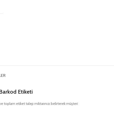
ş
LER
Barkod Etiketi
nı ve toplam etiket talep miktarınızı belirterek müşteri