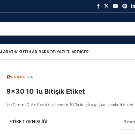
ŞLAR
ATIK KUTULARI
BARKOD YAZICILAR
DIĞER
9×30 10 ‘lu Bitişik Etiket
9×30 mm (0,9 x 3 cm) ölçülerinde, 10 ‘lu bitişik yapışkanlı barkod etiketi
ETIKET GENIŞLIĞI
9 m