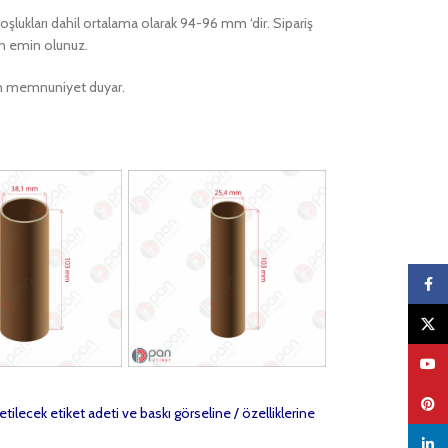
 boşlukları dahil ortalama olarak 94-96 mm ‘dir. Sipariş
en emin olunuz.
ktan memnuniyet duyar.
Faceb
X
YouTu
Pinter
etilecek etiket adeti ve baskı görseline / özelliklerine
linked