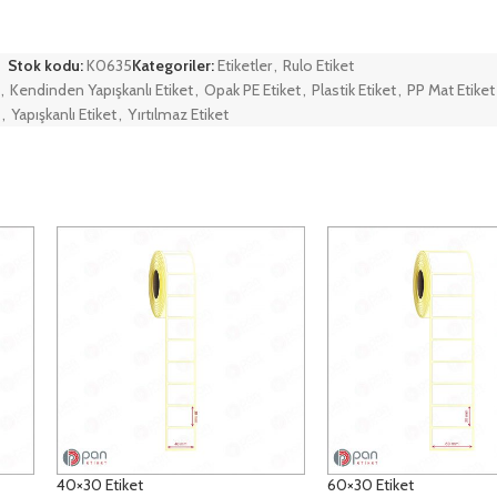
Stok kodu:
K0635
Kategoriler:
Etiketler
,
Rulo Etiket
,
Kendinden Yapışkanlı Etiket
,
Opak PE Etiket
,
Plastik Etiket
,
PP Mat Etiket
,
Yapışkanlı Etiket
,
Yırtılmaz Etiket
40×30 Etiket
60×30 Etiket