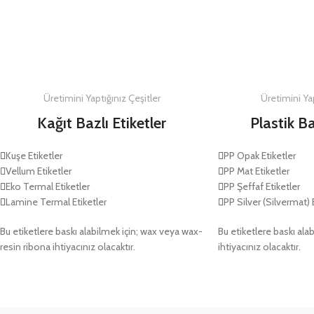
DETAYLAR
DETAYLAR
Üretimini Yaptığınız Çeşitler
Üretimini Yap
Kağıt Bazlı Etiketler
Plastik Ba
Kuşe Etiketler
PP Opak Etiketler
Vellum Etiketler
PP Mat Etiketler
Eko Termal Etiketler
PP Şeffaf Etiketler
Lamine Termal Etiketler
PP Silver (Silvermat) 
Bu etiketlere baskı alabilmek için; wax veya wax-
Bu etiketlere baskı alab
resin ribona ihtiyacınız olacaktır.
ihtiyacınız olacaktır.