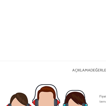
AÇIKLAMA
DEĞERLE
Fiya
tems