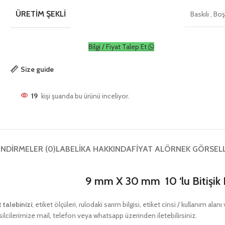
ÜRETIM ŞEKLI
Baskılı
,
Bo
Bilgi / Fiyat Talep Et
Size guide
19
kişi şuanda bu ürünü inceliyor.
NDIRMELER (0)
LABELIKA HAKKINDA
FIYAT AL
ÖRNEK GÖRSEL
9 mm X 30 mm 10 ‘lu Bitişik 
t talebinizi
; etiket ölçüleri, rulodaki sarım bilgisi, etiket cinsi / kullanım ala
ilcilerimize mail, telefon veya whatsapp üzerinden iletebilirsiniz.