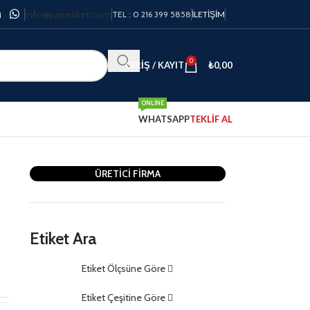
info@panetiket.com
TEL : 0 216 399 5858
İLETIŞIM
0
GIRIŞ / KAYIT
₺
0,00
ONLINE
WHATSAPP
TEKLİF AL
ÜRETİCİ FİRMA
Etiket Ara
Etiket Ölçsüne Göre
m
Etiket Çeşitine Göre