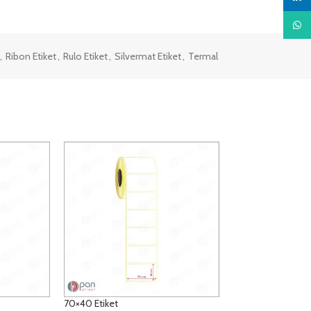
What
,
Ribon Etiket
,
Rulo Etiket
,
Silvermat Etiket
,
Termal
70×40 Etiket