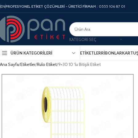
EN
PROFESYONEL ETİKET ÇÖZÜMLERİ - ÜRETİCİ FİRMA
M : 0555 106 87 01
KATEGORI SEÇ
ÜRÜN KATEGORILERI
ETIKETLER
RIBONLAR
KARTU
Ana Sayfa
Etiketler
Rulo Etiket
9×30 10 ‘lu Bitişik Etiket