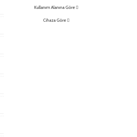
m
Kullanım Alanına Göre
Cihaza Göre
)
)
t
*
m
m