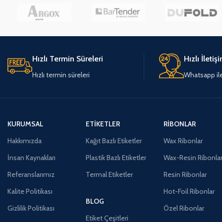
Hızlı Termin Süreleri
Hızlı İletiş
Hızlı termin süreleri
Whatsapp ile 
KURUMSAL
ETIKETLER
RIBONLAR
Hakkımızda
Kağıt Bazlı Etiketler
Wax Ribonlar
İnsan Kaynakları
Plastik Bazlı Etiketler
Wax-Resin Ribonla
Referanslarımız
Termal Etiketler
Resin Ribonlar
Kalite Politikası
Hot-Foil Ribonlar
BLOG
Gizlilik Politikası
Özel Ribonlar
Etiket Çeşitleri