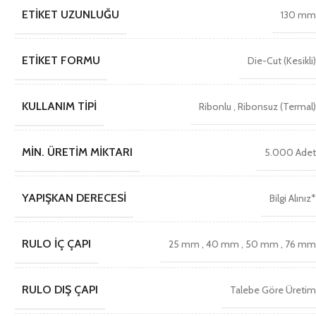
ETIKET UZUNLUĞU
130 m
ETIKET FORMU
Die-Cut (Kesikli
KULLANIM TIPI
Ribonlu
,
Ribonsuz (Termal
MIN. ÜRETIM MIKTARI
5.000 Ade
YAPIŞKAN DERECESI
Bilgi Alınız
RULO İÇ ÇAPI
25 mm
,
40 mm
,
50 mm
,
76 m
RULO DIŞ ÇAPI
Talebe Göre Üreti