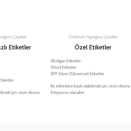
DETAYLAR
DETAYLAR
tığınız Çeşitler
Üretimini Yaptığınız Çeşitler
zlı Etiketler
Özel Etiketler
Kırılgan Etiketler
Void Etiketler
PP Silver (Silvermat) Etiketler
Etiketler
Bu etiketlere baskı alabilmek için; resin ribona
ilmek için; resin ribona
ihtiyacınız olacaktır.