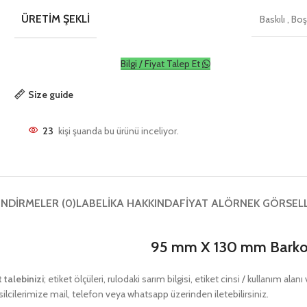
ÜRETIM ŞEKLI
Baskılı
,
Bo
Bilgi / Fiyat Talep Et
Size guide
23
kişi şuanda bu ürünü inceliyor.
NDIRMELER (0)
LABELIKA HAKKINDA
FIYAT AL
ÖRNEK GÖRSEL
95 mm X 130 mm Barkod
t talebinizi
; etiket ölçüleri, rulodaki sarım bilgisi, etiket cinsi / kullanım ala
ilcilerimize mail, telefon veya whatsapp üzerinden iletebilirsiniz.