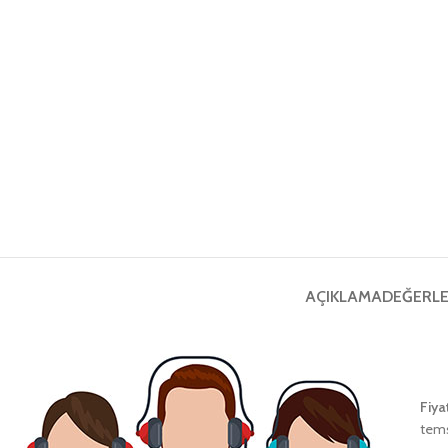
AÇIKLAMA
DEĞERLE
Fiya
tems