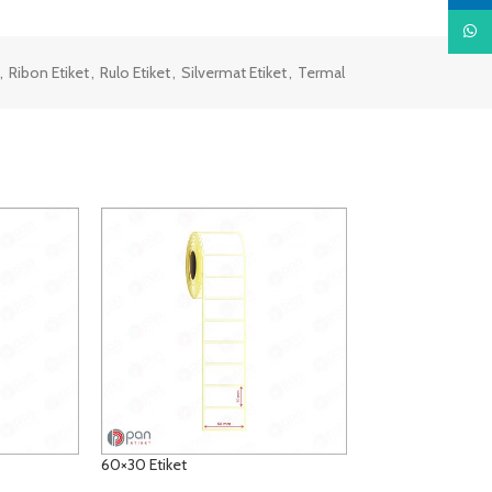
What
,
Ribon Etiket
,
Rulo Etiket
,
Silvermat Etiket
,
Termal
60×30 Etiket