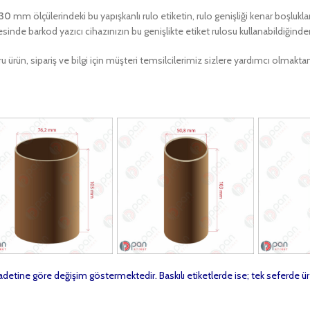
130
mm ölçülerindeki bu yapışkanlı rulo etiketin, rulo genişliği kenar boşlukla
sinde barkod yazıcı cihazınızın bu genişlikte etiket rulosu kullanabildiğind
u ürün, sipariş ve bilgi için müşteri temsilcilerimiz sizlere yardımcı olma
t adetine göre değişim göstermektedir. Baskılı etiketlerde ise; tek seferde ür