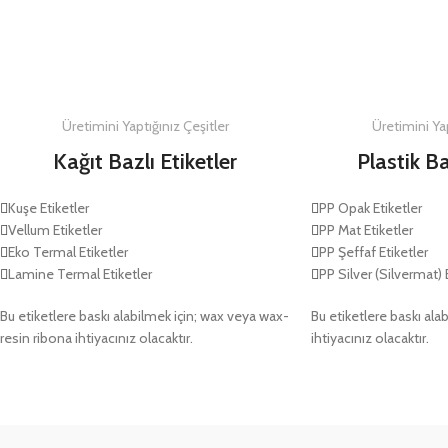
DETAYLAR
DETAYLAR
Üretimini Yaptığınız Çeşitler
Üretimini Yap
Kağıt Bazlı Etiketler
Plastik Ba
Kuşe Etiketler
PP Opak Etiketler
Vellum Etiketler
PP Mat Etiketler
Eko Termal Etiketler
PP Şeffaf Etiketler
Lamine Termal Etiketler
PP Silver (Silvermat) 
Bu etiketlere baskı alabilmek için; wax veya wax-
Bu etiketlere baskı alab
resin ribona ihtiyacınız olacaktır.
ihtiyacınız olacaktır.