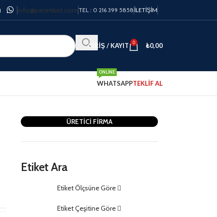
info@panetiket.com
TEL : 0 216 399 5858
İLETIŞIM
0
GIRIŞ / KAYIT
₺
0,00
ONLINE
WHATSAPP
TEKLİF AL
ÜRETİCİ FİRMA
Etiket Ara
Etiket Ölçsüne Göre
m
Etiket Çeşitine Göre