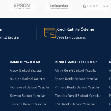
im
Kredi Kartı ile Ödeme
hızlı iletişim
Vade farkı uygulanır.
BARKOD YAZICILAR
RENKLI BARKOD YAZICILAR
K
Argox Barkod Yazıcılar
Afinia Renkli Barkod Yazıcılar
A
r
Bixolon Barkod Yazıcılar
Epson Renkli Barkod Yazıcılar
E
Honeywell Barkod Yazıcılar
Primera Renkli Barkod Yazıcılar
O
Sewoo Barkod Yazıcılar
Toshiba Renkli Barkod Yazıcılar
P
Toshiba Barkod Yazıcılar
TSC Renkli Barkod Yazıcılar
Q