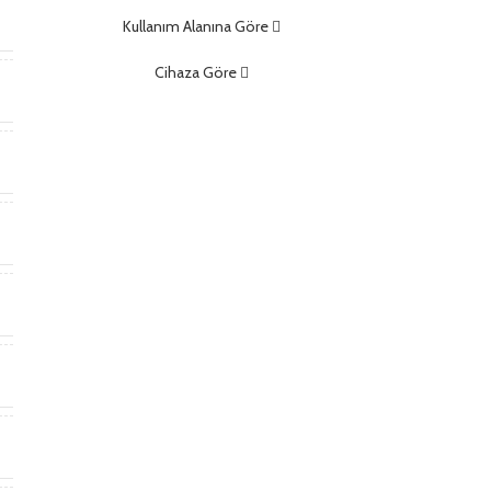
m
Kullanım Alanına Göre
Cihaza Göre
)
)
t
*
m
m