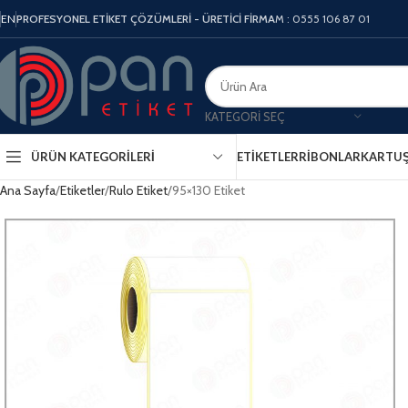
EN
PROFESYONEL ETİKET ÇÖZÜMLERİ - ÜRETİCİ FİRMA
M : 0555 106 87 01
KATEGORI SEÇ
ÜRÜN KATEGORILERI
ETIKETLER
RIBONLAR
KARTU
Ana Sayfa
Etiketler
Rulo Etiket
95×130 Etiket