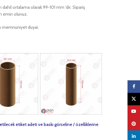
rı dahil ortalama olarak 99-101 mm ‘dir. Sipariş
en emin olunuz.
ktan memnuniyet duyar.
Faceb
X
YouTu
Pinter
etilecek etiket adeti ve baskı görseline / özelliklerine
linked