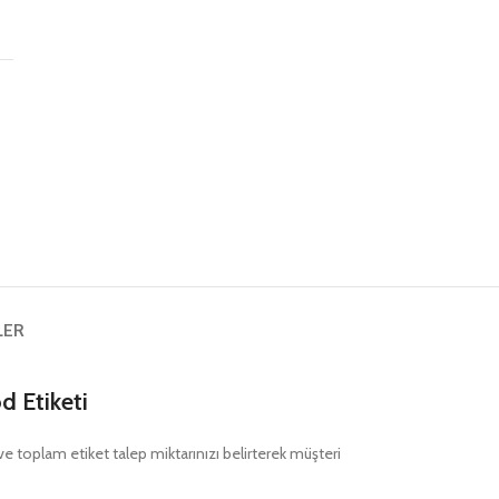
ş
LER
 Etiketi
nı ve toplam etiket talep miktarınızı belirterek müşteri