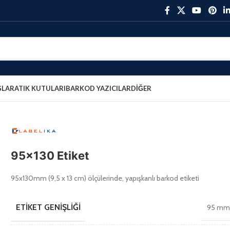
ŞLAR
ATIK KUTULARI
BARKOD YAZICILAR
DIĞER
95×130 Etiket
95x130mm (9,5 x 13 cm) ölçülerinde, yapışkanlı barkod etiketi
ETIKET GENIŞLIĞI
95 m