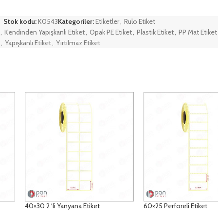
Stok kodu:
K0543
Kategoriler:
Etiketler
,
Rulo Etiket
,
Kendinden Yapışkanlı Etiket
,
Opak PE Etiket
,
Plastik Etiket
,
PP Mat Etiket
,
Yapışkanlı Etiket
,
Yırtılmaz Etiket
40×30 2 ‘li Yanyana Etiket
60×25 Perforeli Etiket