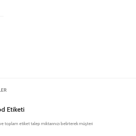
ş
LER
 Etiketi
nı ve toplam etiket talep miktarınızı belirterek müşteri