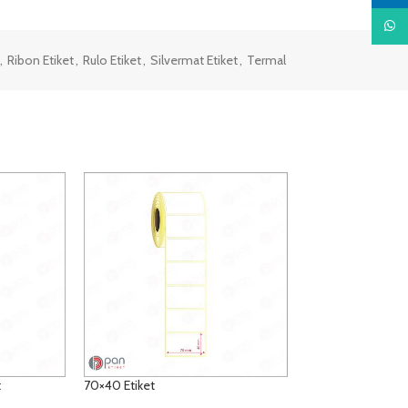
What
,
Ribon Etiket
,
Rulo Etiket
,
Silvermat Etiket
,
Termal
t
70×40 Etiket