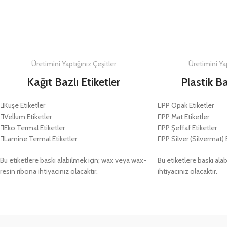
DETAYLAR
Üretimini Yaptığınız Çeşitler
Üretimini Yap
Kağıt Bazlı Etiketler
Plastik Ba
Kuşe Etiketler
PP Opak Etiketler
Vellum Etiketler
PP Mat Etiketler
Eko Termal Etiketler
PP Şeffaf Etiketler
Lamine Termal Etiketler
PP Silver (Silvermat) 
Bu etiketlere baskı alabilmek için; wax veya wax-
Bu etiketlere baskı alab
resin ribona ihtiyacınız olacaktır.
ihtiyacınız olacaktır.