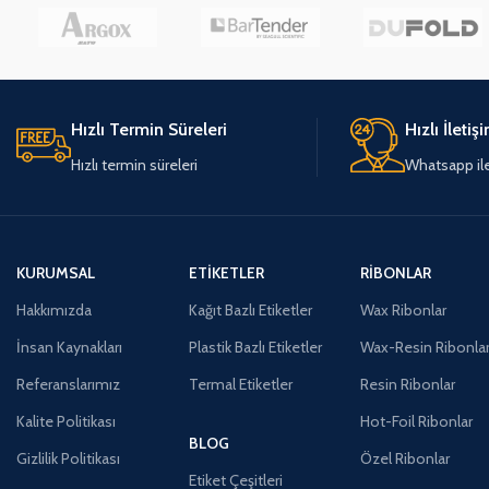
Hızlı Termin Süreleri
Hızlı İletiş
Hızlı termin süreleri
Whatsapp ile 
KURUMSAL
ETIKETLER
RIBONLAR
Hakkımızda
Kağıt Bazlı Etiketler
Wax Ribonlar
İnsan Kaynakları
Plastik Bazlı Etiketler
Wax-Resin Ribonla
Referanslarımız
Termal Etiketler
Resin Ribonlar
Kalite Politikası
Hot-Foil Ribonlar
BLOG
Gizlilik Politikası
Özel Ribonlar
Etiket Çeşitleri