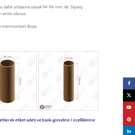
arı dahil ortalama olarak 94-96 mm ‘dir. Sipariş
en emin olunuz.
ktan memnuniyet duyar.
Faceb
X
YouTu
Pinter
etilecek etiket adeti ve baskı görseline / özelliklerine
linked