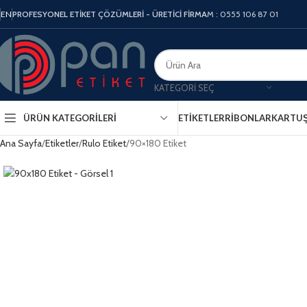
EN
PROFESYONEL ETİKET ÇÖZÜMLERİ - ÜRETİCİ FİRMA
M : 0555 106 87 01
KATEGORI SEÇ
ÜRÜN KATEGORILERI
ETIKETLER
RIBONLAR
KARTU
Ana Sayfa
Etiketler
Rulo Etiket
90×180 Etiket