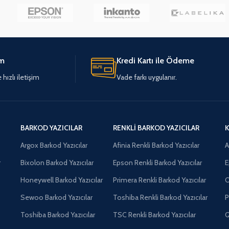
im
Kredi Kartı ile Ödeme
hızlı iletişim
Vade farkı uygulanır.
BARKOD YAZICILAR
RENKLI BARKOD YAZICILAR
K
Argox Barkod Yazıcılar
Afinia Renkli Barkod Yazıcılar
A
r
Bixolon Barkod Yazıcılar
Epson Renkli Barkod Yazıcılar
E
Honeywell Barkod Yazıcılar
Primera Renkli Barkod Yazıcılar
O
Sewoo Barkod Yazıcılar
Toshiba Renkli Barkod Yazıcılar
P
Toshiba Barkod Yazıcılar
TSC Renkli Barkod Yazıcılar
Q