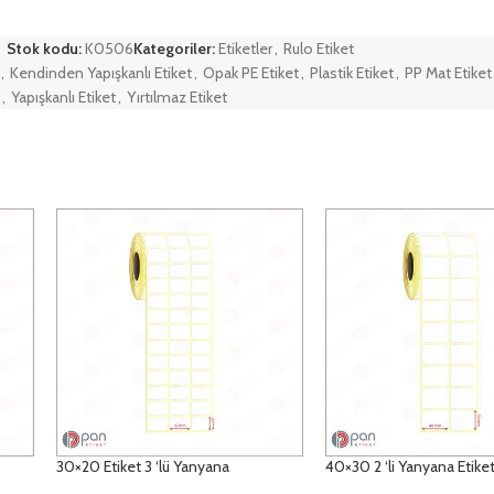
Stok kodu:
K0506
Kategoriler:
Etiketler
,
Rulo Etiket
,
Kendinden Yapışkanlı Etiket
,
Opak PE Etiket
,
Plastik Etiket
,
PP Mat Etiket
,
Yapışkanlı Etiket
,
Yırtılmaz Etiket
30×20 Etiket 3 ‘lü Yanyana
40×30 2 ‘li Yanyana Etike