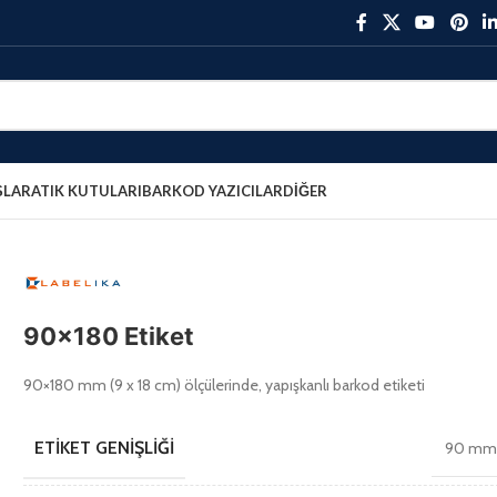
ŞLAR
ATIK KUTULARI
BARKOD YAZICILAR
DIĞER
90×180 Etiket
90×180 mm (9 x 18 cm) ölçülerinde, yapışkanlı barkod etiketi
ETIKET GENIŞLIĞI
90 m