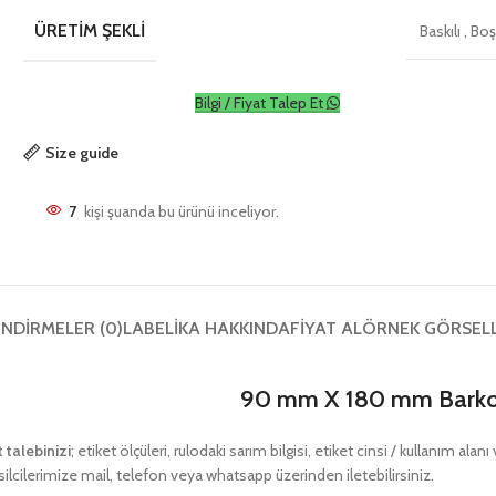
ÜRETIM ŞEKLI
Baskılı
,
Bo
Bilgi / Fiyat Talep Et
Size guide
7
kişi şuanda bu ürünü inceliyor.
NDIRMELER (0)
LABELIKA HAKKINDA
FIYAT AL
ÖRNEK GÖRSEL
90 mm X 180 mm Barkod
t talebinizi
; etiket ölçüleri, rulodaki sarım bilgisi, etiket cinsi / kullanım ala
ilcilerimize mail, telefon veya whatsapp üzerinden iletebilirsiniz.