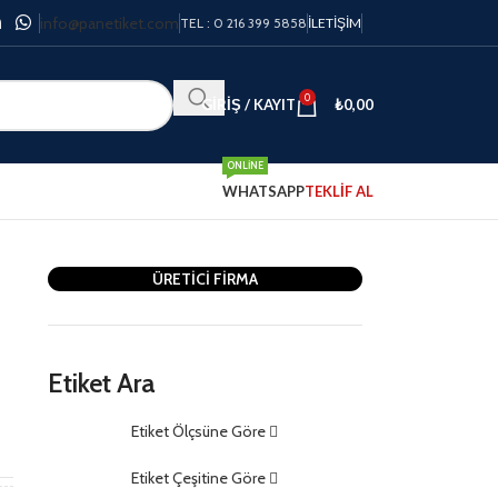
info@panetiket.com
TEL : 0 216 399 5858
İLETIŞIM
0
GIRIŞ / KAYIT
₺
0,00
ONLINE
WHATSAPP
TEKLİF AL
ÜRETİCİ FİRMA
Etiket Ara
Etiket Ölçsüne Göre
m
Etiket Çeşitine Göre