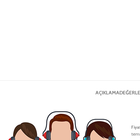
AÇIKLAMA
DEĞERLE
Fiya
tems