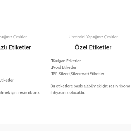
DETAYLAR
DETAYLAR
tığınız Çeşitler
Üretimini Yaptığınız Çeşitler
zlı Etiketler
Özel Etiketler
Kırılgan Etiketler
Void Etiketler
PP Silver (Silvermat) Etiketler
Etiketler
Bu etiketlere baskı alabilmek için; resin ribona
ilmek için; resin ribona
ihtiyacınız olacaktır.