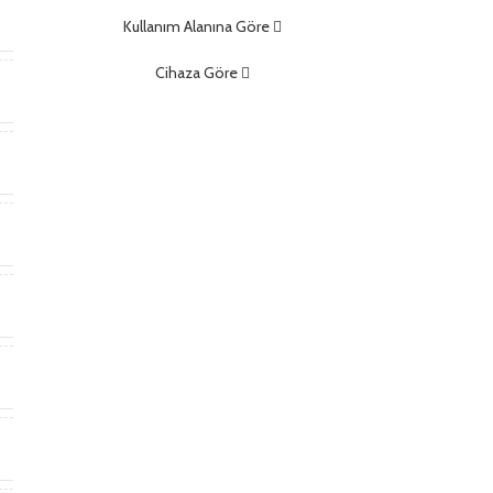
m
Kullanım Alanına Göre
Cihaza Göre
)
)
t
*
m
m