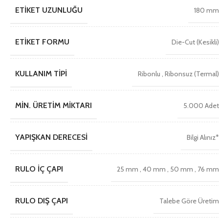
ETIKET UZUNLUĞU
180 m
ETIKET FORMU
Die-Cut (Kesikli
KULLANIM TIPI
Ribonlu
,
Ribonsuz (Termal
MIN. ÜRETIM MIKTARI
5.000 Ade
YAPIŞKAN DERECESI
Bilgi Alınız
RULO İÇ ÇAPI
25 mm
,
40 mm
,
50 mm
,
76 m
RULO DIŞ ÇAPI
Talebe Göre Üreti