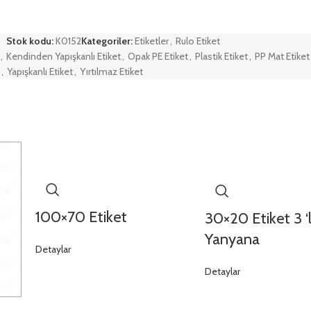
Stok kodu:
K0152
Kategoriler:
Etiketler
,
Rulo Etiket
,
Kendinden Yapışkanlı Etiket
,
Opak PE Etiket
,
Plastik Etiket
,
PP Mat Etiket
,
Yapışkanlı Etiket
,
Yırtılmaz Etiket
100×70 Etiket
30×20 Etiket 3 ‘
Yanyana
Detaylar
Detaylar