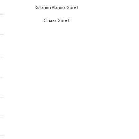
m
Kullanım Alanına Göre
Cihaza Göre
)
)
t
*
m
m