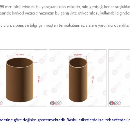
195
mm ölçülerindeki bu yapışkanlı rulo etiketin, rulo genişliği kenar boşlukla
sinde barkod yazıcı cihazınızın bu genişlikte etiket rulosu kullanabildiğind
u ürün, sipariş ve bilgi için müşteri temsilcilerimiz sizlere yardımcı olma
t adetine göre değişim göstermektedir. Baskılı etiketlerde ise; tek seferde ür