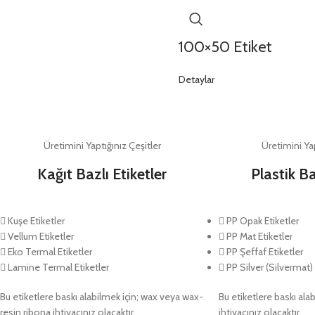
100×50 Etiket
Detaylar
Üretimini Yaptığınız Çeşitler
Üretimini Yap
Kağıt Bazlı Etiketler
Plastik Ba
Kuşe Etiketler
PP Opak Etiketler
Vellum Etiketler
PP Mat Etiketler
Eko Termal Etiketler
PP Şeffaf Etiketler
Lamine Termal Etiketler
PP Silver (Silvermat) 
Bu etiketlere baskı alabilmek için; wax veya wax-
Bu etiketlere baskı alab
resin ribona ihtiyacınız olacaktır.
ihtiyacınız olacaktır.