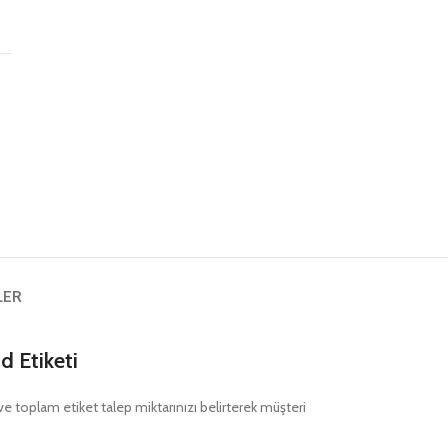
ş
LER
 Etiketi
nı ve toplam etiket talep miktarınızı belirterek müşteri