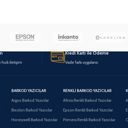
im
Kredi Kartı ile Ödeme
hızlı iletişim
Vade farkı uygulanır.
BARKOD YAZICILAR
RENKLI BARKOD YAZICILAR
K
Argox Barkod Yazıcılar
Afinia Renkli Barkod Yazıcılar
A
r
Bixolon Barkod Yazıcılar
Epson Renkli Barkod Yazıcılar
E
Honeywell Barkod Yazıcılar
Primera Renkli Barkod Yazıcılar
O