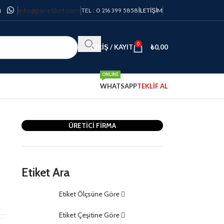
info@panetiket.com
TEL : 0 216 399 5858
İLETIŞIM
0
GIRIŞ / KAYIT
₺
0,00
ONLINE
WHATSAPP
TEKLİF AL
ÜRETİCİ FİRMA
Etiket Ara
Etiket Ölçsüne Göre
m
Etiket Çeşitine Göre