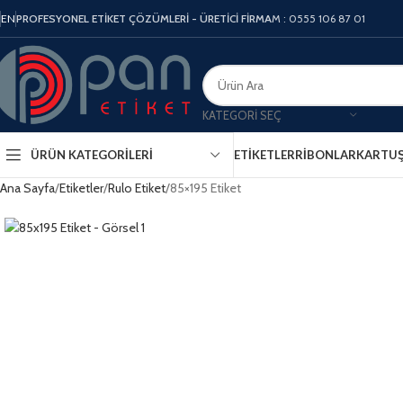
EN
PROFESYONEL ETİKET ÇÖZÜMLERİ - ÜRETİCİ FİRMA
M : 0555 106 87 01
KATEGORI SEÇ
ÜRÜN KATEGORILERI
ETIKETLER
RIBONLAR
KARTU
Ana Sayfa
Etiketler
Rulo Etiket
85×195 Etiket