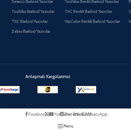
Sewoo Barkod Yazıcılar
Toshiba Renkli Barkod Yazıcılar
P
Toshiba Barkod Yazıcılar
TSC Renkli Barkod Yazıcılar
Q
TSC Barkod Yazıcılar
VipColor Renkli Barkod Yazıcılar
V
Zebra Barkod Yazıcılar
Anlaşmalı Kargolarımız
.
Facebook
X
YouTube
Pinterest
linkedin
WhatsApp
Menu