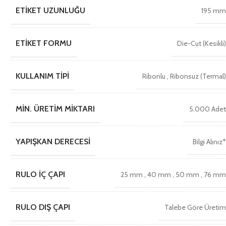
ETIKET UZUNLUĞU
195 m
ETIKET FORMU
Die-Cut (Kesikli
KULLANIM TIPI
Ribonlu
,
Ribonsuz (Termal
MIN. ÜRETIM MIKTARI
5.000 Ade
YAPIŞKAN DERECESI
Bilgi Alınız
RULO İÇ ÇAPI
25 mm
,
40 mm
,
50 mm
,
76 m
RULO DIŞ ÇAPI
Talebe Göre Üreti