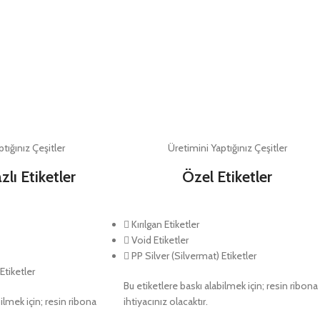
tığınız Çeşitler
Üretimini Yaptığınız Çeşitler
zlı Etiketler
Özel Etiketler
Kırılgan Etiketler
Void Etiketler
PP Silver (Silvermat) Etiketler
Etiketler
Bu etiketlere baskı alabilmek için; resin ribona
ilmek için; resin ribona
ihtiyacınız olacaktır.