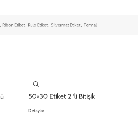
,
Ribon Etiket
,
Rulo Etiket
,
Silvermat Etiket
,
Termal
50×30 Etiket 2 ‘li Bitişik
lü
Detaylar