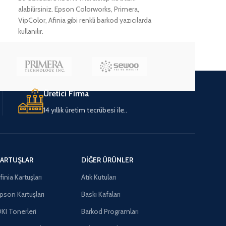
alabilirsiniz. Epson Colorworks, Primera,
VipColor, Afinia gibi renkli barkod yazıcılarda
kullanılır.
Üretici Firma
14 yıllık üretim tecrübesi ile..
ARTUŞLAR
DIĞER ÜRÜNLER
finia Kartuşları
Atık Kutuları
pson Kartuşları
Baskı Kafaları
KI Tonerleri
Barkod Programları