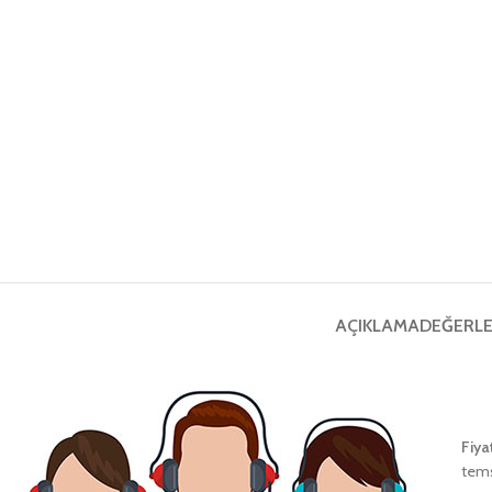
AÇIKLAMA
DEĞERLE
Fiya
tems