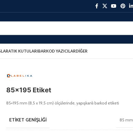
ŞLAR
ATIK KUTULARI
BARKOD YAZICILAR
DIĞER
85×195 Etiket
85×195 mm (8,5 x 19,5 cm) ölçülerinde, yapışkanlı barkod etiketi
ETIKET GENIŞLIĞI
85 m