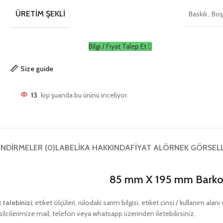
ÜRETIM ŞEKLI
Baskılı
,
Bo
Bilgi / Fiyat Talep Et
Size guide
13
kişi şuanda bu ürünü inceliyor.
NDIRMELER (0)
LABELIKA HAKKINDA
FIYAT AL
ÖRNEK GÖRSEL
85 mm X 195 mm Barkod
t talebinizi
; etiket ölçüleri, rulodaki sarım bilgisi, etiket cinsi / kullanım ala
ilcilerimize mail, telefon veya whatsapp üzerinden iletebilirsiniz.