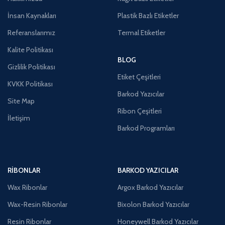
İnsan Kaynakları
Plastik Bazlı Etiketler
Referanslarımız
Termal Etiketler
Kalite Politikası
BLOG
Gizlilik Politikası
Etiket Çeşitleri
KVKK Politikası
Barkod Yazıcılar
Site Map
Ribon Çeşitleri
İletişim
Barkod Programları
RIBONLAR
BARKOD YAZICILAR
Wax Ribonlar
Argox Barkod Yazıcılar
Wax-Resin Ribonlar
Bixolon Barkod Yazıcılar
Resin Ribonlar
Honeywell Barkod Yazıcılar