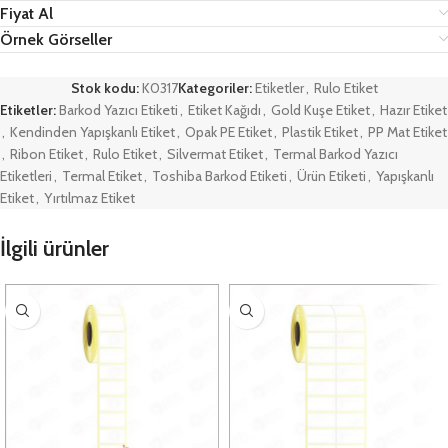
Fiyat Al
Örnek Görseller
Stok kodu:
K0317
Kategoriler:
Etiketler
,
Rulo Etiket
Etiketler:
Barkod Yazıcı Etiketi
,
Etiket Kağıdı
,
Gold Kuşe Etiket
,
Hazır Etiket
,
Kendinden Yapışkanlı Etiket
,
Opak PE Etiket
,
Plastik Etiket
,
PP Mat Etiket
,
Ribon Etiket
,
Rulo Etiket
,
Silvermat Etiket
,
Termal Barkod Yazıcı
Etiketleri
,
Termal Etiket
,
Toshiba Barkod Etiketi
,
Ürün Etiketi
,
Yapışkanlı
Etiket
,
Yırtılmaz Etiket
İlgili ürünler