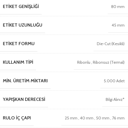
ETIKET GENIŞLIĞI
80 mm
ETIKET UZUNLUĞU
45 mm
ETIKET FORMU
Die-Cut (Kesikli)
KULLANIM TIPI
Ribonlu
,
Ribonsuz (Termal)
MIN. ÜRETIM MIKTARI
5.000 Adet
YAPIŞKAN DERECESI
Bilgi Alınız*
RULO İÇ ÇAPI
25 mm
,
40 mm
,
50 mm
,
76 mm