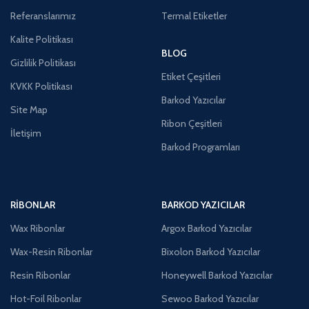
Referanslarımız
Termal Etiketler
Kalite Politikası
BLOG
Gizlilik Politikası
Etiket Çeşitleri
KVKK Politikası
Barkod Yazıcılar
Site Map
Ribon Çeşitleri
İletişim
Barkod Programları
RIBONLAR
BARKOD YAZICILAR
Wax Ribonlar
Argox Barkod Yazıcılar
Wax-Resin Ribonlar
Bixolon Barkod Yazıcılar
Resin Ribonlar
Honeywell Barkod Yazıcılar
Hot-Foil Ribonlar
Sewoo Barkod Yazıcılar