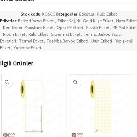
Stok kodu:
K0660
Kategoriler:
Etiketler
,
Rulo Etiket
Etiketler:
Barkod Yazıcı Etiketi
,
Etiket Kağıdı
,
Gold Kuşe Etiket
,
Hazır Etiket
,
Kendinden Yapışkanlı Etiket
,
Opak PE Etiket
,
Plastik Etiket
,
PP Mat Etiket
,
Ribon Etiket
,
Rulo Etiket
,
Silvermat Etiket
,
Termal Barkod Yazıcı
Etiketleri
,
Termal Etiket
,
Toshiba Barkod Etiketi
,
Ürün Etiketi
,
Yapışkanlı
Etiket
,
Yırtılmaz Etiket
İlgili ürünler