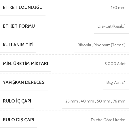
ETIKET UZUNLUĞU
170 mm
ETIKET FORMU
Die-Cut (Kesikli)
KULLANIM TIPI
Ribonlu
,
Ribonsuz (Termal)
MIN. ÜRETIM MIKTARI
5.000 Adet
YAPIŞKAN DERECESI
Bilgi Alınız*
RULO İÇ ÇAPI
25 mm
,
40 mm
,
50 mm
,
76 mm
RULO DIŞ ÇAPI
Talebe Göre Üretim