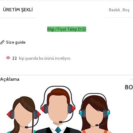
ÜRETIM ŞEKLI
Baskılı
,
Boş
Bilgi / Fiyat Talep Et
Size guide
22
kişi şuanda bu ürünü inceliyor.
Açıklama
80