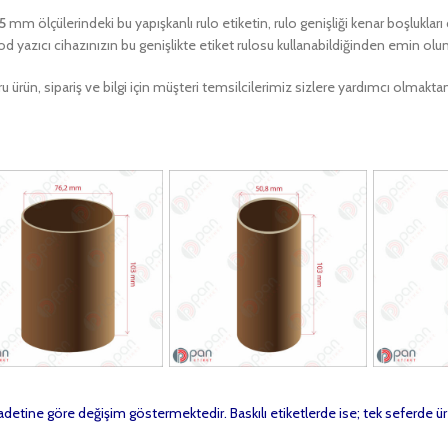
75
mm ölçülerindeki bu yapışkanlı rulo etiketin, rulo genişliği kenar boşlukla
od yazıcı cihazınızın bu genişlikte etiket rulosu kullanabildiğinden emin olu
u ürün, sipariş ve bilgi için müşteri temsilcilerimiz sizlere yardımcı olma
t adetine göre değişim göstermektedir. Baskılı etiketlerde ise; tek seferde ür