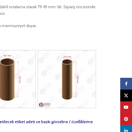
rı dahil ortalama olarak 79-81 mm ‘dir. Sipariş öncesinde
nuz.
ktan memnuniyet duyar.
Faceb
X
YouTu
Pinter
etilecek etiket adeti ve baskı görseline / özelliklerine
linked