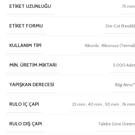
ETIKET UZUNLUĞU
75 m
ETIKET FORMU
Die-Cut (Kesikli
KULLANIM TIPI
Ribonlu
,
Ribonsuz (Termal
MIN. ÜRETIM MIKTARI
5.000 Ade
YAPIŞKAN DERECESI
Bilgi Alınız
RULO İÇ ÇAPI
25 mm
,
40 mm
,
50 mm
,
76 m
RULO DIŞ ÇAPI
Talebe Göre Üreti