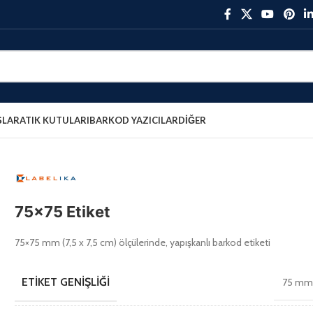
ŞLAR
ATIK KUTULARI
BARKOD YAZICILAR
DIĞER
75×75 Etiket
75×75 mm (7,5 x 7,5 cm) ölçülerinde, yapışkanlı barkod etiketi
ETIKET GENIŞLIĞI
75 m