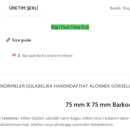
ÜRETIM ŞEKLI
Baskılı
,
Bo
Bilgi / Fiyat Talep Et
Size guide
2
kişi şuanda bu ürünü inceliyor.
NDIRMELER (0)
LABELIKA HAKKINDA
FIYAT AL
ÖRNEK GÖRSEL
75 mm X 75 mm Barkod 
t talebinizi
; etiket ölçüleri, rulodaki sarım bilgisi, etiket cinsi / kullanım ala
ilcilerimize mail, telefon veya whatsapp üzerinden iletebilirsiniz.