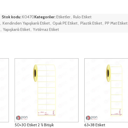
Stok kodu:
K0470
Kategoriler:
Etiketler
,
Rulo Etiket
,
Kendinden Yapışkanlı Etiket
,
Opak PE Etiket
,
Plastik Etiket
,
PP Mat Etiket
,
Yapışkanlı Etiket
,
Yırtılmaz Etiket
50×30 Etiket 2 ‘li Bitişik
63×38 Etiket