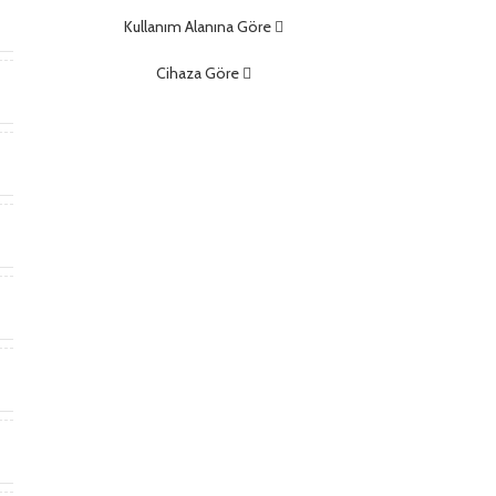
m
Kullanım Alanına Göre
Cihaza Göre
)
)
t
*
m
m