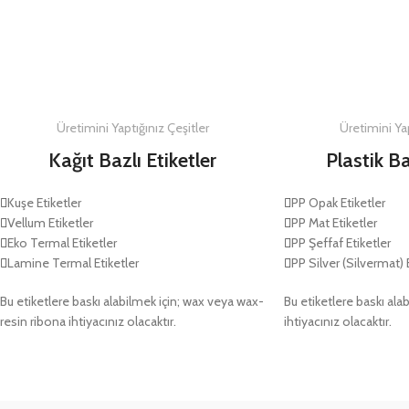
DETAYLAR
DETAYLAR
Üretimini Yaptığınız Çeşitler
Üretimini Yap
Kağıt Bazlı Etiketler
Plastik Ba
Kuşe Etiketler
PP Opak Etiketler
Vellum Etiketler
PP Mat Etiketler
Eko Termal Etiketler
PP Şeffaf Etiketler
Lamine Termal Etiketler
PP Silver (Silvermat) 
Bu etiketlere baskı alabilmek için; wax veya wax-
Bu etiketlere baskı alab
resin ribona ihtiyacınız olacaktır.
ihtiyacınız olacaktır.