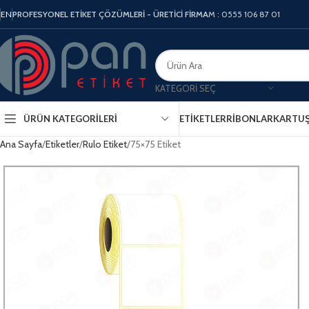
EN
PROFESYONEL ETİKET ÇÖZÜMLERİ - ÜRETİCİ FİRMA
M : 0555 106 87 01
KATEGORI SEÇ
ÜRÜN KATEGORILERI
ETIKETLER
RIBONLAR
KARTU
Ana Sayfa
Etiketler
Rulo Etiket
75×75 Etiket