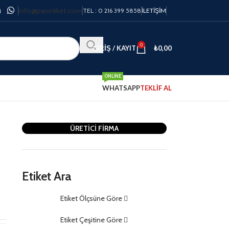
info@panetiket.com
TEL : 0 216 399 5858
İLETIŞIM
0
GIRIŞ / KAYIT
₺
0,00
ONLINE
WHATSAPP
TEKLİF AL
ÜRETİCİ FİRMA
Etiket Ara
Etiket Ölçsüne Göre
m
Etiket Çeşitine Göre