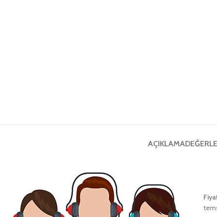
AÇIKLAMA
DEĞERLE
Fiya
tems