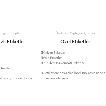
DETAYLAR
DETAYLAR
tığınız Çeşitler
Üretimini Yaptığınız Çeşitler
zlı Etiketler
Özel Etiketler
Kırılgan Etiketler
Void Etiketler
PP Silver (Silvermat) Etiketler
Etiketler
Bu etiketlere baskı alabilmek için; resin ribona
ilmek için; resin ribona
ihtiyacınız olacaktır.