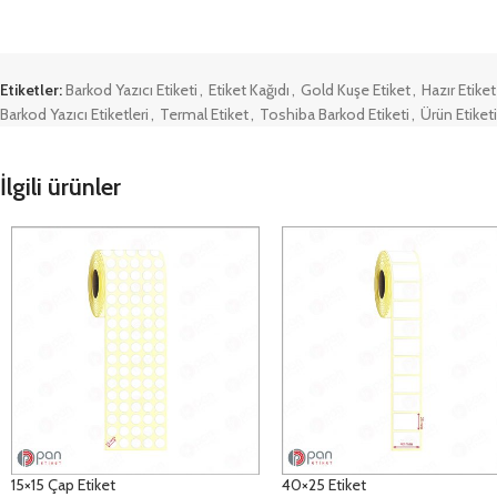
Etiketler:
Barkod Yazıcı Etiketi
,
Etiket Kağıdı
,
Gold Kuşe Etiket
,
Hazır Etiket
Barkod Yazıcı Etiketleri
,
Termal Etiket
,
Toshiba Barkod Etiketi
,
Ürün Etiketi
İlgili ürünler
15×15 Çap Etiket
40×25 Etiket