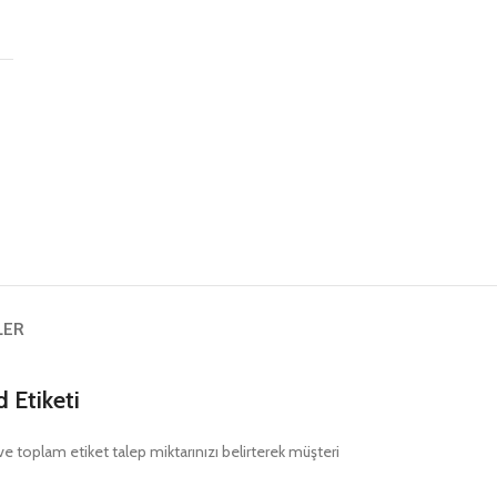
ş
LER
Etiketi
nı ve toplam etiket talep miktarınızı belirterek müşteri