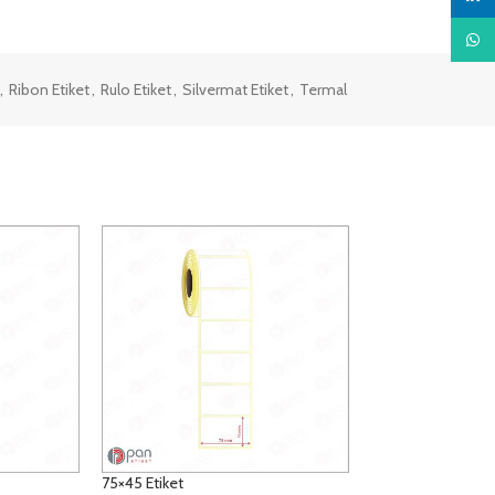
What
,
Ribon Etiket
,
Rulo Etiket
,
Silvermat Etiket
,
Termal
75×45 Etiket