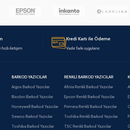
im
Kredi Kartı ile Ödeme
hızlı iletişim
Vade farkı uygulanır.
BARKOD YAZICILAR
RENKLI BARKOD YAZICILAR
K
Argox Barkod Yazıcılar
Afinia Renkli Barkod Yazıcılar
A
r
Bixolon Barkod Yazıcılar
Epson Renkli Barkod Yazıcılar
E
Honeywell Barkod Yazıcılar
Primera Renkli Barkod Yazıcılar
O
Sewoo Barkod Yazıcılar
Toshiba Renkli Barkod Yazıcılar
P
Toshiba Barkod Yazıcılar
TSC Renkli Barkod Yazıcılar
Q