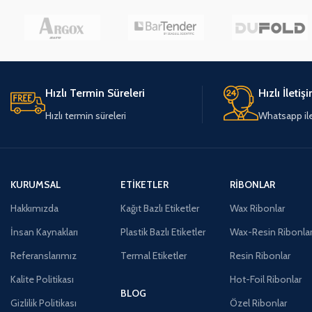
Hızlı Termin Süreleri
Hızlı İletiş
Hızlı termin süreleri
Whatsapp ile 
KURUMSAL
ETIKETLER
RIBONLAR
Hakkımızda
Kağıt Bazlı Etiketler
Wax Ribonlar
İnsan Kaynakları
Plastik Bazlı Etiketler
Wax-Resin Ribonla
Referanslarımız
Termal Etiketler
Resin Ribonlar
Kalite Politikası
Hot-Foil Ribonlar
BLOG
Gizlilik Politikası
Özel Ribonlar