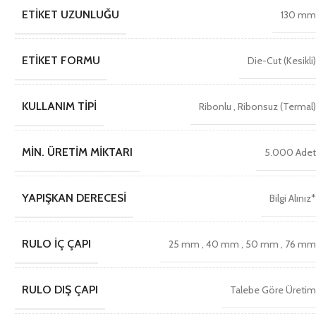
ETIKET UZUNLUĞU
130 m
ETIKET FORMU
Die-Cut (Kesikli
KULLANIM TIPI
Ribonlu
,
Ribonsuz (Termal
MIN. ÜRETIM MIKTARI
5.000 Ade
YAPIŞKAN DERECESI
Bilgi Alınız
RULO İÇ ÇAPI
25 mm
,
40 mm
,
50 mm
,
76 m
RULO DIŞ ÇAPI
Talebe Göre Üreti