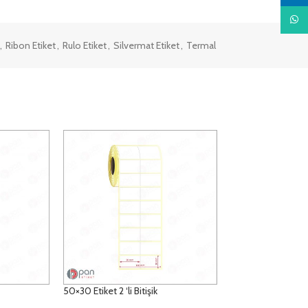
What
,
Ribon Etiket
,
Rulo Etiket
,
Silvermat Etiket
,
Termal
50×30 Etiket 2 ‘li Bitişik