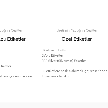
DETAYLAR
DETAYLAR
tığınız Çeşitler
Üretimini Yaptığınız Çeşitler
zlı Etiketler
Özel Etiketler
Kırılgan Etiketler
Void Etiketler
PP Silver (Silvermat) Etiketler
Etiketler
Bu etiketlere baskı alabilmek için; resin ribona
ilmek için; resin ribona
ihtiyacınız olacaktır.