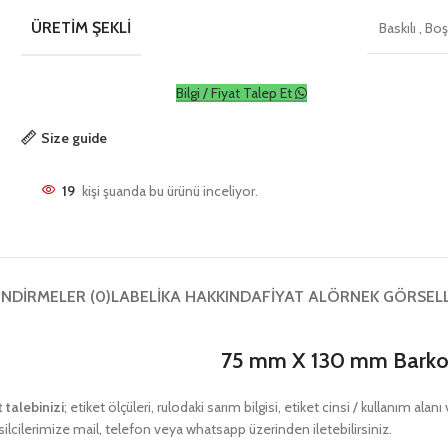
ÜRETIM ŞEKLI
Baskılı
,
Bo
Bilgi / Fiyat Talep Et
Size guide
19
kişi şuanda bu ürünü inceliyor.
NDIRMELER (0)
LABELIKA HAKKINDA
FIYAT AL
ÖRNEK GÖRSEL
75 mm X 130 mm Barkod
t talebinizi
; etiket ölçüleri, rulodaki sarım bilgisi, etiket cinsi / kullanım ala
ilcilerimize mail, telefon veya whatsapp üzerinden iletebilirsiniz.