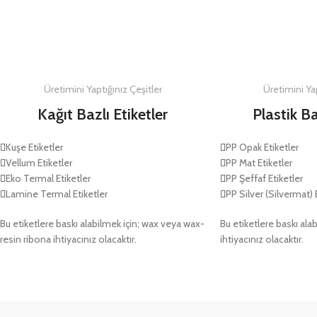
DETAYLAR
DETAYLAR
Üretimini Yaptığınız Çeşitler
Üretimini Yap
Kağıt Bazlı Etiketler
Plastik Ba
Kuşe Etiketler
PP Opak Etiketler
Vellum Etiketler
PP Mat Etiketler
Eko Termal Etiketler
PP Şeffaf Etiketler
Lamine Termal Etiketler
PP Silver (Silvermat) 
Bu etiketlere baskı alabilmek için; wax veya wax-
Bu etiketlere baskı alab
resin ribona ihtiyacınız olacaktır.
ihtiyacınız olacaktır.