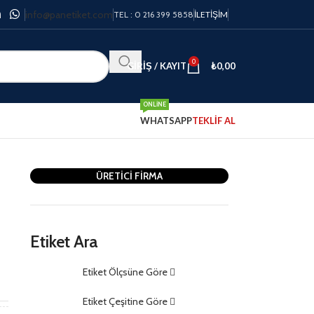
info@panetiket.com
TEL : 0 216 399 5858
İLETIŞIM
0
GIRIŞ / KAYIT
₺
0,00
ONLINE
WHATSAPP
TEKLİF AL
ÜRETİCİ FİRMA
Etiket Ara
Etiket Ölçsüne Göre
m
Etiket Çeşitine Göre