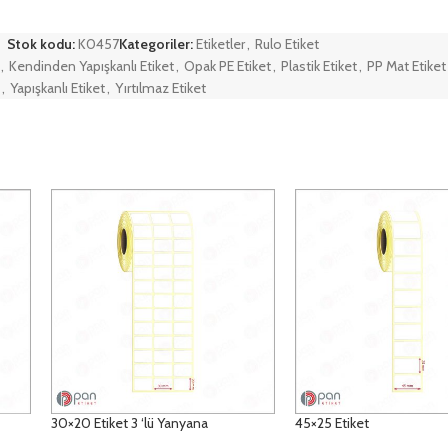
Stok kodu:
K0457
Kategoriler:
Etiketler
,
Rulo Etiket
,
Kendinden Yapışkanlı Etiket
,
Opak PE Etiket
,
Plastik Etiket
,
PP Mat Etiket
,
Yapışkanlı Etiket
,
Yırtılmaz Etiket
30×20 Etiket 3 ‘lü Yanyana
45×25 Etiket