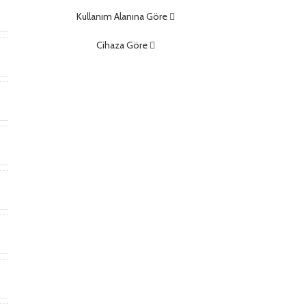
m
Kullanım Alanına Göre
Cihaza Göre
)
)
t
*
m
m