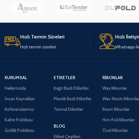
Hızlı Termin Süreleri
Hızlı İletiş
Hızlı termin süreleri
Whatsapp ile 
KURUMSAL
ETIKETLER
RIBONLAR
Hakkımızda
Kağıt Bazlı Etiketler
Wax Ribonlar
İnsan Kaynakları
Plastik Bazlı Etiketler
Wax-Resin Ribonla
Referanslarımız
Termal Etiketler
Resin Ribonlar
Kalite Politikası
Hot-Foil Ribonlar
BLOG
Gizlilik Politikası
Özel Ribonlar
Etiket Çeşitleri