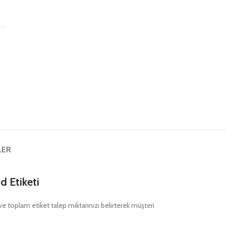
ş
LER
 Etiketi
nı ve toplam etiket talep miktarınızı belirterek müşteri