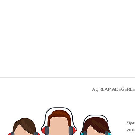
AÇIKLAMA
DEĞERLE
Fiya
tems