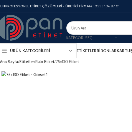
EN
PROFESYONEL ETİKET ÇÖZÜMLERİ - ÜRETİCİ FİRMA
M : 0555 106 87 01
KATEGORI SEÇ
ÜRÜN KATEGORILERI
ETIKETLER
RIBONLAR
KARTU
Ana Sayfa
Etiketler
Rulo Etiket
75×130 Etiket