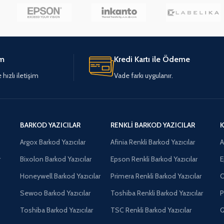
im
Kredi Kartı ile Ödeme
hızlı iletişim
Vade farkı uygulanır.
BARKOD YAZICILAR
RENKLI BARKOD YAZICILAR
K
Argox Barkod Yazıcılar
Afinia Renkli Barkod Yazıcılar
A
r
Bixolon Barkod Yazıcılar
Epson Renkli Barkod Yazıcılar
E
Honeywell Barkod Yazıcılar
Primera Renkli Barkod Yazıcılar
O
Sewoo Barkod Yazıcılar
Toshiba Renkli Barkod Yazıcılar
P
Toshiba Barkod Yazıcılar
TSC Renkli Barkod Yazıcılar
Q