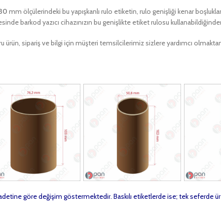
130
mm ölçülerindeki bu yapışkanlı rulo etiketin, rulo genişliği kenar boşlukla
sinde barkod yazıcı cihazınızın bu genişlikte etiket rulosu kullanabildiğind
u ürün, sipariş ve bilgi için müşteri temsilcilerimiz sizlere yardımcı olma
t adetine göre değişim göstermektedir. Baskılı etiketlerde ise; tek seferde ür