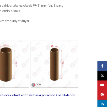
rı dahil ortalama olarak 79-81 mm ‘dir. Sipariş
en emin olunuz.
ktan memnuniyet duyar.
Faceb
X
YouTu
Pinter
etilecek etiket adeti ve baskı görseline / özelliklerine
linked