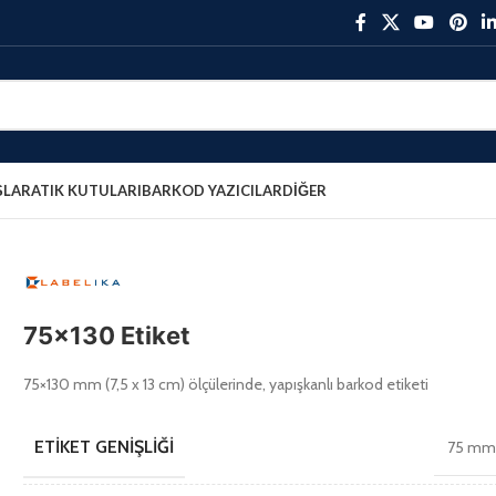
ŞLAR
ATIK KUTULARI
BARKOD YAZICILAR
DIĞER
75×130 Etiket
75×130 mm (7,5 x 13 cm) ölçülerinde, yapışkanlı barkod etiketi
ETIKET GENIŞLIĞI
75 m