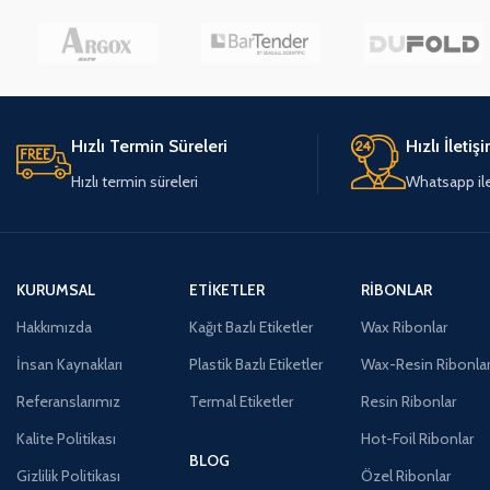
Hızlı Termin Süreleri
Hızlı İletiş
Hızlı termin süreleri
Whatsapp ile 
KURUMSAL
ETIKETLER
RIBONLAR
Hakkımızda
Kağıt Bazlı Etiketler
Wax Ribonlar
İnsan Kaynakları
Plastik Bazlı Etiketler
Wax-Resin Ribonla
Referanslarımız
Termal Etiketler
Resin Ribonlar
Kalite Politikası
Hot-Foil Ribonlar
BLOG
Gizlilik Politikası
Özel Ribonlar