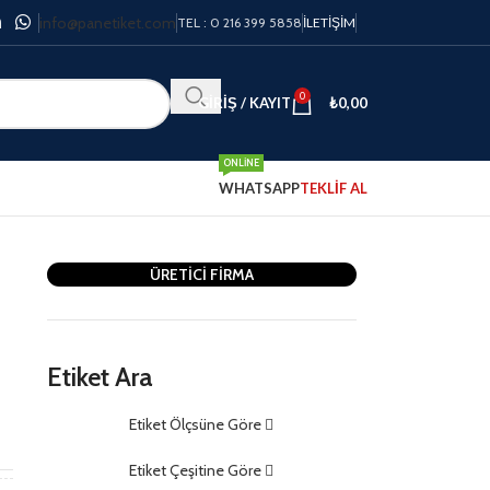
info@panetiket.com
TEL : 0 216 399 5858
İLETIŞIM
0
GIRIŞ / KAYIT
₺
0,00
ONLINE
WHATSAPP
TEKLİF AL
ÜRETİCİ FİRMA
Etiket Ara
Etiket Ölçsüne Göre
m
Etiket Çeşitine Göre