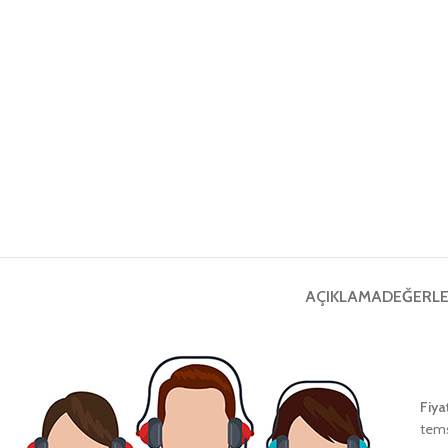
AÇIKLAMA
DEĞERLE
Fiya
tems