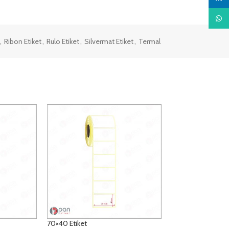
What
,
Ribon Etiket
,
Rulo Etiket
,
Silvermat Etiket
,
Termal
70×40 Etiket