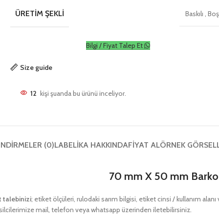
ÜRETIM ŞEKLI
Baskılı
,
Bo
Bilgi / Fiyat Talep Et
Size guide
12
kişi şuanda bu ürünü inceliyor.
NDIRMELER (0)
LABELIKA HAKKINDA
FIYAT AL
ÖRNEK GÖRSEL
70 mm X 50 mm Barkod
t talebinizi
; etiket ölçüleri, rulodaki sarım bilgisi, etiket cinsi / kullanım ala
ilcilerimize mail, telefon veya whatsapp üzerinden iletebilirsiniz.