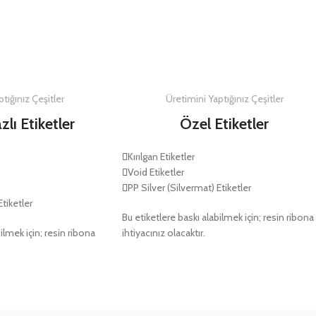
DETAYLAR
DETAYLAR
tığınız Çeşitler
Üretimini Yaptığınız Çeşitler
zlı Etiketler
Özel Etiketler
Kırılgan Etiketler
Void Etiketler
PP Silver (Silvermat) Etiketler
Etiketler
Bu etiketlere baskı alabilmek için; resin ribona
ilmek için; resin ribona
ihtiyacınız olacaktır.