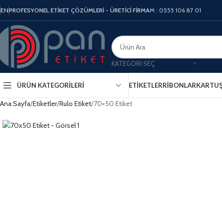
EN
PROFESYONEL ETİKET ÇÖZÜMLERİ - ÜRETİCİ FİRMA
M : 0555 106 87 01
KATEGORI SEÇ
ÜRÜN KATEGORILERI
ETIKETLER
RIBONLAR
KARTU
Ana Sayfa
Etiketler
Rulo Etiket
70×50 Etiket