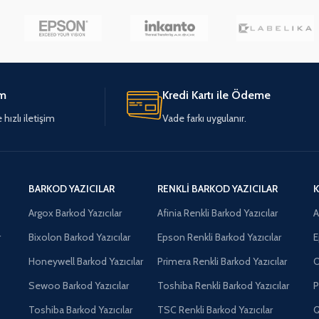
im
Kredi Kartı ile Ödeme
hızlı iletişim
Vade farkı uygulanır.
BARKOD YAZICILAR
RENKLI BARKOD YAZICILAR
K
Argox Barkod Yazıcılar
Afinia Renkli Barkod Yazıcılar
A
r
Bixolon Barkod Yazıcılar
Epson Renkli Barkod Yazıcılar
E
Honeywell Barkod Yazıcılar
Primera Renkli Barkod Yazıcılar
O
Sewoo Barkod Yazıcılar
Toshiba Renkli Barkod Yazıcılar
P
Toshiba Barkod Yazıcılar
TSC Renkli Barkod Yazıcılar
Q