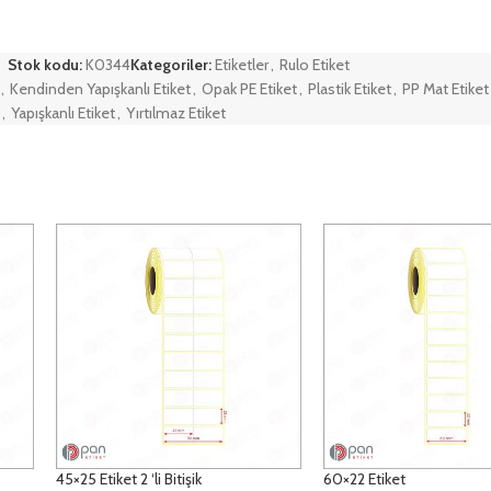
Stok kodu:
K0344
Kategoriler:
Etiketler
,
Rulo Etiket
,
Kendinden Yapışkanlı Etiket
,
Opak PE Etiket
,
Plastik Etiket
,
PP Mat Etiket
,
Yapışkanlı Etiket
,
Yırtılmaz Etiket
45×25 Etiket 2 ‘li Bitişik
60×22 Etiket