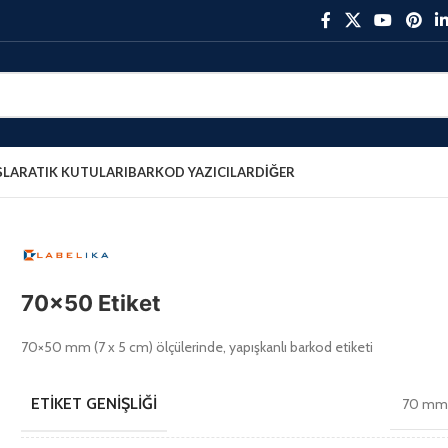
ŞLAR
ATIK KUTULARI
BARKOD YAZICILAR
DIĞER
70×50 Etiket
70×50 mm (7 x 5 cm) ölçülerinde, yapışkanlı barkod etiketi
ETIKET GENIŞLIĞI
70 m