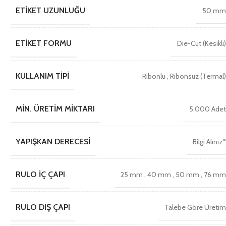
ETIKET UZUNLUĞU
50 m
ETIKET FORMU
Die-Cut (Kesikli
KULLANIM TIPI
Ribonlu
,
Ribonsuz (Termal
MIN. ÜRETIM MIKTARI
5.000 Ade
YAPIŞKAN DERECESI
Bilgi Alınız
RULO İÇ ÇAPI
25 mm
,
40 mm
,
50 mm
,
76 m
RULO DIŞ ÇAPI
Talebe Göre Üreti