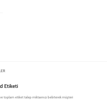
ş
LER
 Etiketi
nı ve toplam etiket talep miktarınızı belirterek müşteri