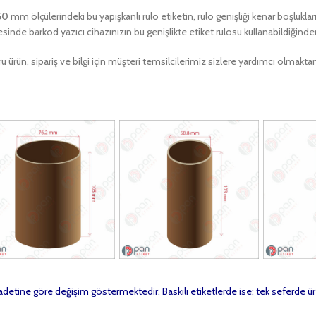
50
mm ölçülerindeki bu yapışkanlı rulo etiketin, rulo genişliği kenar boşlukla
sinde barkod yazıcı cihazınızın bu genişlikte etiket rulosu kullanabildiğind
u ürün, sipariş ve bilgi için müşteri temsilcilerimiz sizlere yardımcı olma
t adetine göre değişim göstermektedir. Baskılı etiketlerde ise; tek seferde ür