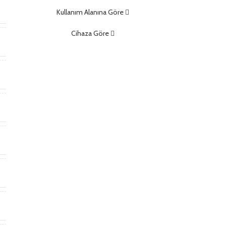
m
Kullanım Alanına Göre
Cihaza Göre
)
)
t
*
m
m