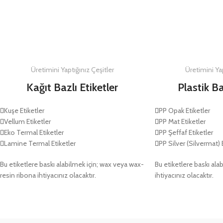
DETAYLAR
DETAYLAR
Üretimini Yaptığınız Çeşitler
Üretimini Yap
Kağıt Bazlı Etiketler
Plastik Ba
Kuşe Etiketler
PP Opak Etiketler
Vellum Etiketler
PP Mat Etiketler
Eko Termal Etiketler
PP Şeffaf Etiketler
Lamine Termal Etiketler
PP Silver (Silvermat) 
Bu etiketlere baskı alabilmek için; wax veya wax-
Bu etiketlere baskı alab
resin ribona ihtiyacınız olacaktır.
ihtiyacınız olacaktır.