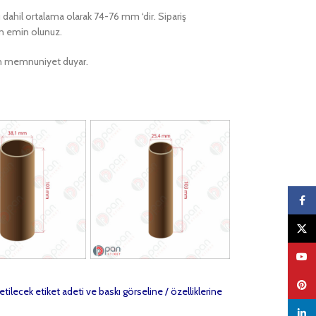
rı dahil ortalama olarak 74-76 mm ‘dir. Sipariş
en emin olunuz.
ktan memnuniyet duyar.
Faceb
X
YouTu
Pinter
etilecek etiket adeti ve baskı görseline / özelliklerine
linked