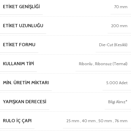
ETIKET GENIŞLIĞI
70 mm
ETIKET UZUNLUĞU
200 mm
ETIKET FORMU
Die-Cut (Kesikli)
KULLANIM TIPI
Ribonlu
,
Ribonsuz (Termal)
MIN. ÜRETIM MIKTARI
5.000 Adet
YAPIŞKAN DERECESI
Bilgi Alınız*
RULO İÇ ÇAPI
25 mm
,
40 mm
,
50 mm
,
76 mm