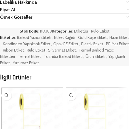
Labelika Hakkında
Fiyat Al
Örnek Görseller
Stok kodu:
K0388
Kategoriler:
Etiketler
,
Rulo Etiket
Etiketler:
Barkod Yazıcı Etiketi
,
Etiket Kağıdı
,
Gold Kuşe Etiket
,
Hazır Etiket
,
Kendinden Yapışkanlı Etiket
,
Opak PE Etiket
,
Plastik Etiket
,
PP Mat Etiket
,
Ribon Etiket
,
Rulo Etiket
,
Silvermat Etiket
,
Termal Barkod Yazıcı
Etiketleri
,
Termal Etiket
,
Toshiba Barkod Etiketi
,
Ürün Etiketi
,
Yapışkanlı
Etiket
,
Yırtılmaz Etiket
İlgili ürünler