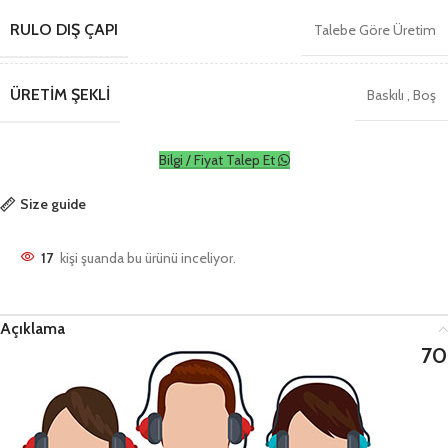
RULO DIŞ ÇAPI
Talebe Göre Üretim
ÜRETIM ŞEKLI
Baskılı
,
Boş
Bilgi / Fiyat Talep Et
Size guide
17
kişi şuanda bu ürünü inceliyor.
Açıklama
70