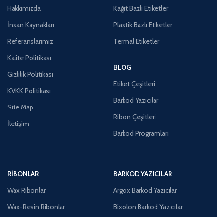
Hakkımızda
Kağıt Bazlı Etiketler
İnsan Kaynakları
Plastik Bazlı Etiketler
Referanslarımız
Termal Etiketler
Kalite Politikası
BLOG
Gizlilik Politikası
Etiket Çeşitleri
KVKK Politikası
Barkod Yazıcılar
Site Map
Ribon Çeşitleri
İletişim
Barkod Programları
RIBONLAR
BARKOD YAZICILAR
Wax Ribonlar
Argox Barkod Yazıcılar
Wax-Resin Ribonlar
Bixolon Barkod Yazıcılar