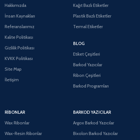
Hakkımızda
Kağıt Bazlı Etiketler
İnsan Kaynakları
Plastik Bazlı Etiketler
Referanslarımız
Termal Etiketler
Kalite Politikası
BLOG
Gizlilik Politikası
Etiket Çeşitleri
KVKK Politikası
Barkod Yazıcılar
Site Map
Ribon Çeşitleri
İletişim
Barkod Programları
RIBONLAR
BARKOD YAZICILAR
Wax Ribonlar
Argox Barkod Yazıcılar
Wax-Resin Ribonlar
Bixolon Barkod Yazıcılar