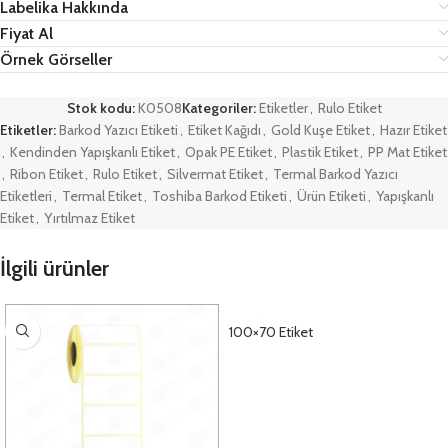
Labelika Hakkında
Fiyat Al
Örnek Görseller
Stok kodu:
K0508
Kategoriler:
Etiketler
,
Rulo Etiket
Etiketler:
Barkod Yazıcı Etiketi
,
Etiket Kağıdı
,
Gold Kuşe Etiket
,
Hazır Etiket
,
Kendinden Yapışkanlı Etiket
,
Opak PE Etiket
,
Plastik Etiket
,
PP Mat Etiket
,
Ribon Etiket
,
Rulo Etiket
,
Silvermat Etiket
,
Termal Barkod Yazıcı
Etiketleri
,
Termal Etiket
,
Toshiba Barkod Etiketi
,
Ürün Etiketi
,
Yapışkanlı
Etiket
,
Yırtılmaz Etiket
İlgili ürünler
100×70 Etiket
DETAYLAR