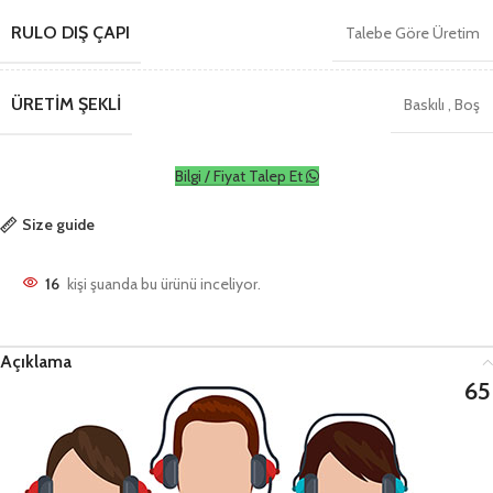
RULO DIŞ ÇAPI
Talebe Göre Üretim
ÜRETIM ŞEKLI
Baskılı
,
Boş
Bilgi / Fiyat Talep Et
Size guide
16
kişi şuanda bu ürünü inceliyor.
Açıklama
65