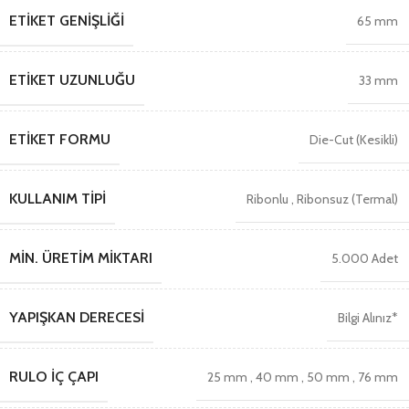
ETIKET GENIŞLIĞI
65 mm
ETIKET UZUNLUĞU
33 mm
ETIKET FORMU
Die-Cut (Kesikli)
KULLANIM TIPI
Ribonlu
,
Ribonsuz (Termal)
MIN. ÜRETIM MIKTARI
5.000 Adet
YAPIŞKAN DERECESI
Bilgi Alınız*
RULO İÇ ÇAPI
25 mm
,
40 mm
,
50 mm
,
76 mm