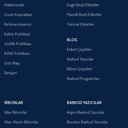
Hakkımızda
Kağıt Bazlı Etiketler
İnsan Kaynakları
Plastik Bazlı Etiketler
Referanslarımız
Termal Etiketler
Kalite Politikası
BLOG
Gizlilik Politikası
Etiket Çeşitleri
KVKK Politikası
Barkod Yazıcılar
Site Map
Ribon Çeşitleri
İletişim
Barkod Programları
RIBONLAR
BARKOD YAZICILAR
Wax Ribonlar
Argox Barkod Yazıcılar
Wax-Resin Ribonlar
Bixolon Barkod Yazıcılar