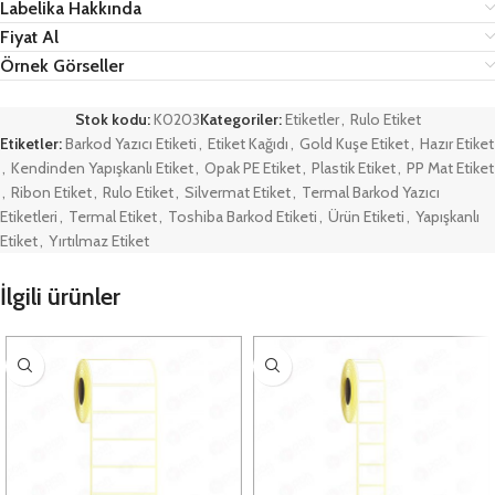
Labelika Hakkında
Fiyat Al
Örnek Görseller
Stok kodu:
K0203
Kategoriler:
Etiketler
,
Rulo Etiket
Etiketler:
Barkod Yazıcı Etiketi
,
Etiket Kağıdı
,
Gold Kuşe Etiket
,
Hazır Etiket
,
Kendinden Yapışkanlı Etiket
,
Opak PE Etiket
,
Plastik Etiket
,
PP Mat Etiket
,
Ribon Etiket
,
Rulo Etiket
,
Silvermat Etiket
,
Termal Barkod Yazıcı
Etiketleri
,
Termal Etiket
,
Toshiba Barkod Etiketi
,
Ürün Etiketi
,
Yapışkanlı
Etiket
,
Yırtılmaz Etiket
İlgili ürünler