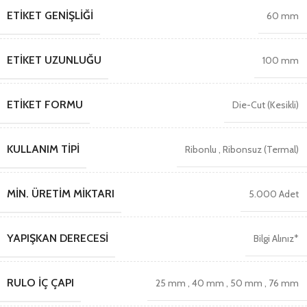
ETIKET GENIŞLIĞI
60 mm
ETIKET UZUNLUĞU
100 mm
ETIKET FORMU
Die-Cut (Kesikli)
KULLANIM TIPI
Ribonlu
,
Ribonsuz (Termal)
MIN. ÜRETIM MIKTARI
5.000 Adet
YAPIŞKAN DERECESI
Bilgi Alınız*
RULO İÇ ÇAPI
25 mm
,
40 mm
,
50 mm
,
76 mm