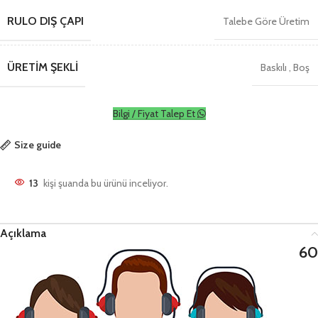
RULO DIŞ ÇAPI
Talebe Göre Üretim
ÜRETIM ŞEKLI
Baskılı
,
Boş
Bilgi / Fiyat Talep Et
Size guide
13
kişi şuanda bu ürünü inceliyor.
Açıklama
60