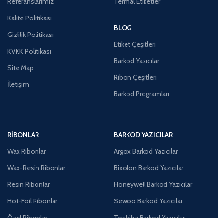
Referanslarımız
Termal Etiketler
Kalite Politikası
BLOG
Gizlilik Politikası
Etiket Çeşitleri
KVKK Politikası
Barkod Yazıcılar
Site Map
Ribon Çeşitleri
İletişim
Barkod Programları
RIBONLAR
BARKOD YAZICILAR
Wax Ribonlar
Argox Barkod Yazıcılar
Wax-Resin Ribonlar
Bixolon Barkod Yazıcılar
Resin Ribonlar
Honeywell Barkod Yazıcılar
Hot-Foil Ribonlar
Sewoo Barkod Yazıcılar
Özel Ribonlar
Toshiba Barkod Yazıcılar