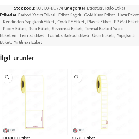
Stok kodu:
K0503-K0774
Kategoriler:
Etiketler
,
Rulo Etiket
Etiketler:
Barkod Yazıcı Etiketi
,
Etiket Kağıdı
,
Gold Kuşe Etiket
,
Hazır Etiket
,
Kendinden Yapışkanlı Etiket
,
Opak PE Etiket
,
Plastik Etiket
,
PP Mat Etiket
,
Ribon Etiket
,
Rulo Etiket
,
Silvermat Etiket
,
Termal Barkod Yazıcı
Etiketleri
,
Termal Etiket
,
Toshiba Barkod Etiketi
,
Ürün Etiketi
,
Yapışkanlı
Etiket
,
Yırtılmaz Etiket
İlgili ürünler
100×100 Etiket
30×20 Etiket