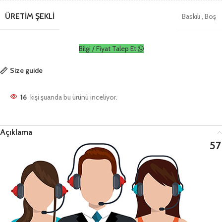
ÜRETIM ŞEKLI
Baskılı
,
Boş
Bilgi / Fiyat Talep Et
Size guide
16
kişi şuanda bu ürünü inceliyor.
Açıklama
57