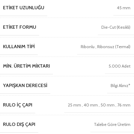
ETIKET UZUNLUĞU
45 mm
ETIKET FORMU
Die-Cut (Kesikli)
KULLANIM TIPI
Ribonlu
,
Ribonsuz (Termal)
MIN. ÜRETIM MIKTARI
5.000 Adet
YAPIŞKAN DERECESI
Bilgi Alınız*
RULO İÇ ÇAPI
25 mm
,
40 mm
,
50 mm
,
76 mm
RULO DIŞ ÇAPI
Talebe Göre Üretim