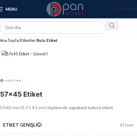
0216 399 58
MENU
Ana Sayfa
Etiketler
Rulo Etiket
57×45 Etiket
57×45 mm (5,7 x 4,5 cm) ölçülerinde, yapışkanlı barkod etiketi
ETIKET GENIŞLIĞI
57 mm