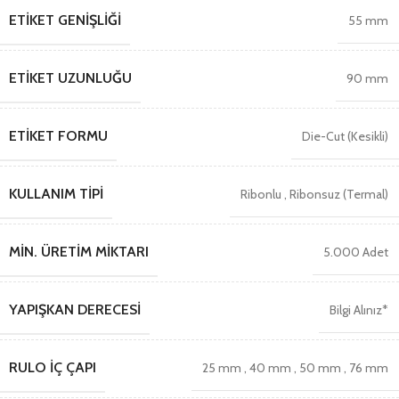
ETIKET GENIŞLIĞI
55 mm
ETIKET UZUNLUĞU
90 mm
ETIKET FORMU
Die-Cut (Kesikli)
KULLANIM TIPI
Ribonlu
,
Ribonsuz (Termal)
MIN. ÜRETIM MIKTARI
5.000 Adet
YAPIŞKAN DERECESI
Bilgi Alınız*
RULO İÇ ÇAPI
25 mm
,
40 mm
,
50 mm
,
76 mm