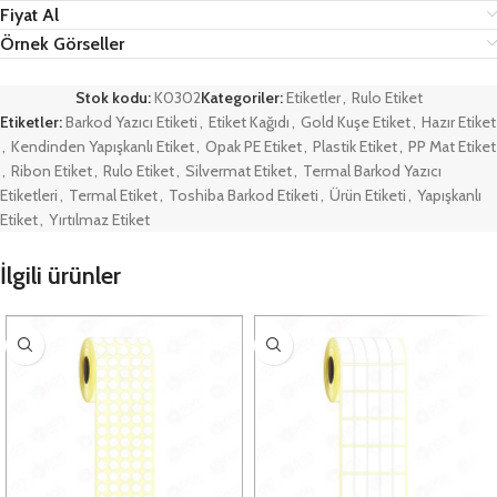
Fiyat Al
Örnek Görseller
Stok kodu:
K0302
Kategoriler:
Etiketler
,
Rulo Etiket
Etiketler:
Barkod Yazıcı Etiketi
,
Etiket Kağıdı
,
Gold Kuşe Etiket
,
Hazır Etiket
,
Kendinden Yapışkanlı Etiket
,
Opak PE Etiket
,
Plastik Etiket
,
PP Mat Etiket
,
Ribon Etiket
,
Rulo Etiket
,
Silvermat Etiket
,
Termal Barkod Yazıcı
Etiketleri
,
Termal Etiket
,
Toshiba Barkod Etiketi
,
Ürün Etiketi
,
Yapışkanlı
Etiket
,
Yırtılmaz Etiket
İlgili ürünler