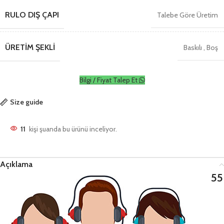
RULO DIŞ ÇAPI
Talebe Göre Üretim
ÜRETIM ŞEKLI
Baskılı
,
Boş
Bilgi / Fiyat Talep Et
Size guide
11
kişi şuanda bu ürünü inceliyor.
Açıklama
55