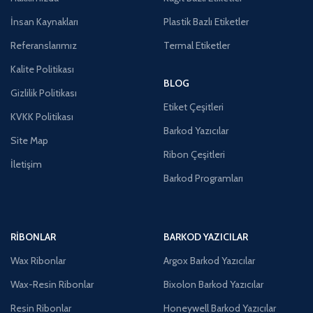
İnsan Kaynakları
Plastik Bazlı Etiketler
Referanslarımız
Termal Etiketler
Kalite Politikası
BLOG
Gizlilik Politikası
Etiket Çeşitleri
KVKK Politikası
Barkod Yazıcılar
Site Map
Ribon Çeşitleri
İletişim
Barkod Programları
RIBONLAR
BARKOD YAZICILAR
Wax Ribonlar
Argox Barkod Yazıcılar
Wax-Resin Ribonlar
Bixolon Barkod Yazıcılar
Resin Ribonlar
Honeywell Barkod Yazıcılar