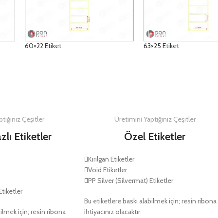
60×22 Etiket
63×25 Etiket
DETAYLAR
DETAYLAR
tığınız Çeşitler
Üretimini Yaptığınız Çeşitler
zlı Etiketler
Özel Etiketler
Kırılgan Etiketler
Void Etiketler
PP Silver (Silvermat) Etiketler
Etiketler
Bu etiketlere baskı alabilmek için; resin ribona
ilmek için; resin ribona
ihtiyacınız olacaktır.