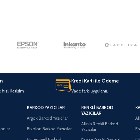
im
Kredi Kartı ile Ödeme
hızlı iletişim
Vade farkı uygulanır.
BARKOD YAZICILAR
RENKLI BARKOD
K
YAZICILAR
Argox Barkod Yazıcılar
Af
Afinia Renkli Barkod
onlar
Bixolon Barkod Yazıcılar
Ep
Yazıcılar
r
Honeywell Barkod
OK
Epson Renkli Barkod