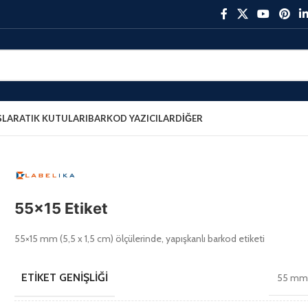
ŞLAR
ATIK KUTULARI
BARKOD YAZICILAR
DIĞER
55×15 Etiket
55×15 mm (5,5 x 1,5 cm) ölçülerinde, yapışkanlı barkod etiketi
ETIKET GENIŞLIĞI
55 m