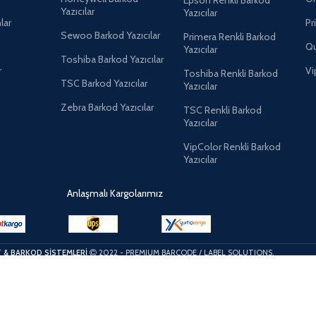
Yazıcılar
Yazıcılar
lar
Pr
Sewoo Barkod Yazıcılar
Primera Renkli Barkod
Qu
Yazıcılar
Toshiba Barkod Yazıcılar
r
Vi
Toshiba Renkli Barkod
TSC Barkod Yazıcılar
Yazıcılar
Zebra Barkod Yazıcılar
TSC Renkli Barkod
Yazıcılar
VipColor Renkli Barkod
Yazıcılar
Anlaşmalı Kargolarımız
T & BARKOD SİSTEMLERİ
2022 - PREMIUM BARCODE / LABEL SOLUTIONS.
Facebook
X
YouTube
Pinterest
linkedin
WhatsApp
Menu