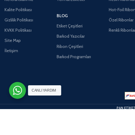
Kalite Politikası
Hot-Foil Ribon
BLOG
Gizlilik Politikası
Özel Ribonlar
Etiket Çeşitleri
KVKK Politikası
Renkli Ribonla
Barkod Yazıcılar
Site Map
Ribon Çeşitleri
İletişim
Barkod Programları
CANLI YARDIM
PAN ETİKE