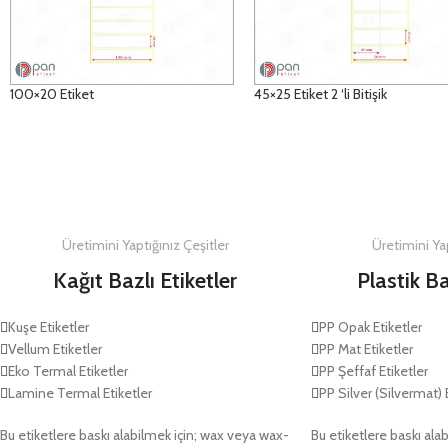
100×20 Etiket
45×25 Etiket 2 ‘li Bitişik
DETAYLAR
DETAYLAR
Üretimini Yaptığınız Çeşitler
Üretimini Yap
Kağıt Bazlı Etiketler
Plastik Ba
Kuşe Etiketler
PP Opak Etiketler
Vellum Etiketler
PP Mat Etiketler
Eko Termal Etiketler
PP Şeffaf Etiketler
Lamine Termal Etiketler
PP Silver (Silvermat) 
Bu etiketlere baskı alabilmek için; wax veya wax-
Bu etiketlere baskı alab