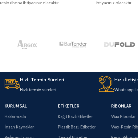
resin ribona ihtiyacınız olacaktır.
ihtiyacınız olacaktır.
Hızlı Termin Süreleri
Hızlı İletiş
Hızlı termin süreleri
Whatsapp ile 
KURUMSAL
ETIKETLER
RIBONLAR
Hakkımızda
Kağıt Bazlı Etiketler
Wax Ribonlar
İnsan Kaynakları
Plastik Bazlı Etiketler
Wax-Resin Rib
Referanslarımız
Termal Etiketler
Resin Ribonla