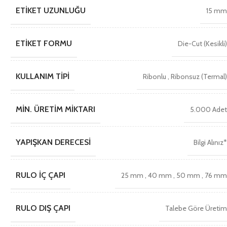
ETIKET UZUNLUĞU
15 m
ETIKET FORMU
Die-Cut (Kesikli
KULLANIM TIPI
Ribonlu
,
Ribonsuz (Termal
MIN. ÜRETIM MIKTARI
5.000 Ade
YAPIŞKAN DERECESI
Bilgi Alınız
RULO İÇ ÇAPI
25 mm
,
40 mm
,
50 mm
,
76 m
RULO DIŞ ÇAPI
Talebe Göre Üreti