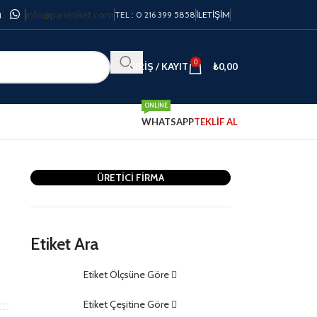
info@panetiket.com
TEL : 0 216 399 5858
İLETIŞIM
0
GIRIŞ / KAYIT
₺
0,00
ONLINE
WHATSAPP
TEKLİF AL
ÜRETİCİ FİRMA
Etiket Ara
Etiket Ölçsüne Göre
m
Etiket Çeşitine Göre