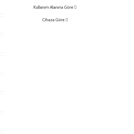
m
Kullanım Alanına Göre
Cihaza Göre
)
)
t
*
m
m