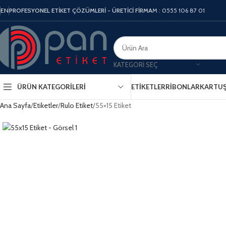
EN
PROFESYONEL ETİKET ÇÖZÜMLERİ - ÜRETİCİ FİRMA
M : 0555 106 87 01
KATEGORI SEÇ
ÜRÜN KATEGORILERI
ETIKETLER
RIBONLAR
KARTU
Ana Sayfa
Etiketler
Rulo Etiket
55×15 Etiket