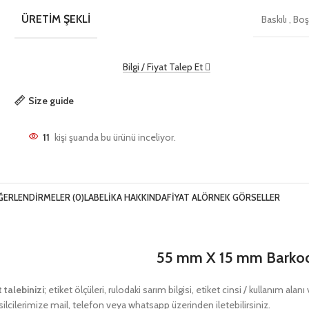
ÜRETIM ŞEKLI
Baskılı
,
Bo
Bilgi / Fiyat Talep Et
Size guide
11
kişi şuanda bu ürünü inceliyor.
ĞERLENDIRMELER (0)
LABELIKA HAKKINDA
FIYAT AL
ÖRNEK GÖRSELLER
55 mm X 15 mm Barkod 
t talebinizi
; etiket ölçüleri, rulodaki sarım bilgisi, etiket cinsi / kullanım ala
ilcilerimize mail, telefon veya whatsapp üzerinden iletebilirsiniz.