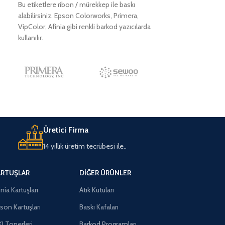
Bu etiketlere ribon / mürekkep ile baskı
alabilirsiniz. Epson Colorworks, Primera,
VipColor, Afinia gibi renkli barkod yazıcılarda
kullanılır.
Üretici Firma
14 yıllık üretim tecrübesi ile..
ARTUŞLAR
DIĞER ÜRÜNLER
inia Kartuşları
Atık Kutuları
son Kartuşları
Baskı Kafaları
I Tonerleri
Barkod Programları