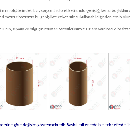
5
mm ölçülerindeki bu yapışkanlı rulo etiketin, rulo genişliği kenar boşluklar
od yazıcı cihazınızın bu genişlikte etiket rulosu kullanabildiğinden emin olu
u ürün, sipariş ve bilgi için müşteri temsilcilerimiz sizlere yardımcı olma
t adetine göre değişim göstermektedir. Baskılı etiketlerde ise; tek seferde ür