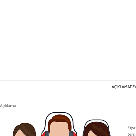
AÇIKLAMA
DE
Açıklama
Fiya
tems