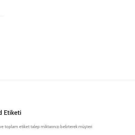
ş
Etiketi
nı ve toplam etiket talep miktarınızı belirterek müşteri