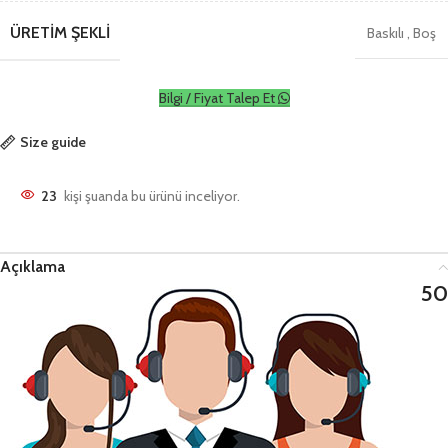
ÜRETIM ŞEKLI
Baskılı
,
Boş
Bilgi / Fiyat Talep Et
Size guide
23
kişi şuanda bu ürünü inceliyor.
Açıklama
50