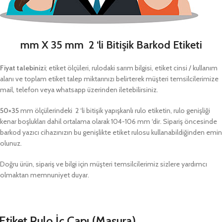
mm X 35 mm 2 ‘li Bitişik Barkod Etiketi
Fiyat talebinizi
; etiket ölçüleri, rulodaki sarım bilgisi, etiket cinsi / kullanım
alanı ve toplam etiket talep miktarınızı belirterek müşteri temsilcilerimize
mail, telefon veya whatsapp üzerinden iletebilirsiniz.
50×35
mm ölçülerindeki 2 ‘li bitişik yapışkanlı rulo etiketin, rulo genişliği
kenar boşlukları dahil ortalama olarak 104-106 mm ‘dir. Sipariş öncesinde
barkod yazıcı cihazınızın bu genişlikte etiket rulosu kullanabildiğinden emin
olunuz.
Doğru ürün, sipariş ve bilgi için müşteri temsilcilerimiz sizlere yardımcı
olmaktan memnuniyet duyar.
Etiket Rulo İç Çapı (Masura)