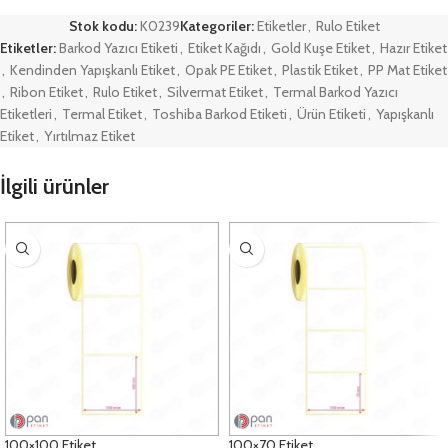
Stok kodu:
K0239
Kategoriler:
Etiketler
,
Rulo Etiket
Etiketler:
Barkod Yazıcı Etiketi
,
Etiket Kağıdı
,
Gold Kuşe Etiket
,
Hazır Etiket
,
Kendinden Yapışkanlı Etiket
,
Opak PE Etiket
,
Plastik Etiket
,
PP Mat Etiket
,
Ribon Etiket
,
Rulo Etiket
,
Silvermat Etiket
,
Termal Barkod Yazıcı
Etiketleri
,
Termal Etiket
,
Toshiba Barkod Etiketi
,
Ürün Etiketi
,
Yapışkanlı
Etiket
,
Yırtılmaz Etiket
İlgili ürünler
100×100 Etiket
100×70 Etiket