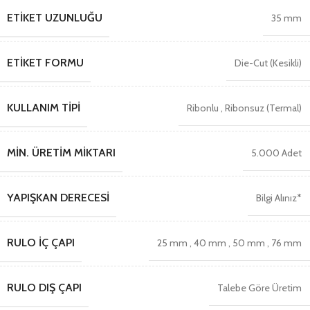
ETIKET UZUNLUĞU
35 mm
ETIKET FORMU
Die-Cut (Kesikli)
KULLANIM TIPI
Ribonlu
,
Ribonsuz (Termal)
MIN. ÜRETIM MIKTARI
5.000 Adet
YAPIŞKAN DERECESI
Bilgi Alınız*
RULO İÇ ÇAPI
25 mm
,
40 mm
,
50 mm
,
76 mm
RULO DIŞ ÇAPI
Talebe Göre Üretim