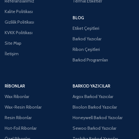
Referanslarımız
Termal Etiketler
Kalite Politikası
BLOG
Gizlilik Politikası
Etiket Çeşitleri
KVKK Politikası
Barkod Yazıcılar
Site Map
Ribon Çeşitleri
İletişim
Barkod Programları
RIBONLAR
BARKOD YAZICILAR
Wax Ribonlar
Argox Barkod Yazıcılar
Wax-Resin Ribonlar
Bixolon Barkod Yazıcılar
Resin Ribonlar
Honeywell Barkod Yazıcılar
Hot-Foil Ribonlar
Sewoo Barkod Yazıcılar
Özel Ribonlar
Toshiba Barkod Yazıcılar