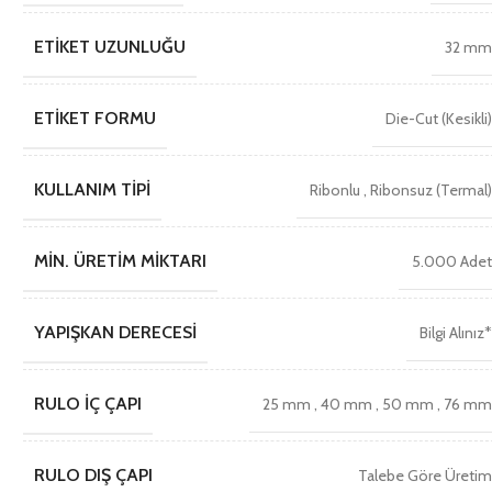
ETIKET UZUNLUĞU
32 m
ETIKET FORMU
Die-Cut (Kesikli
KULLANIM TIPI
Ribonlu
,
Ribonsuz (Termal
MIN. ÜRETIM MIKTARI
5.000 Ade
YAPIŞKAN DERECESI
Bilgi Alınız
RULO İÇ ÇAPI
25 mm
,
40 mm
,
50 mm
,
76 m
RULO DIŞ ÇAPI
Talebe Göre Üreti