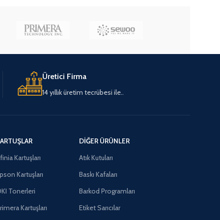
Üretici Firma
14 yıllık üretim tecrübesi ile..
ARTUŞLAR
DIĞER ÜRÜNLER
finia Kartuşları
Atık Kutuları
pson Kartuşları
Baskı Kafaları
KI Tonerleri
Barkod Programları
rimera Kartuşları
Etiket Sarıcılar