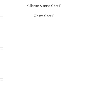
Kullanım Alanına Göre
m
Cihaza Göre
)
)
t
*
m
m