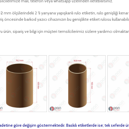
ilcilerimize mail, telefon veya whatsapp üzerinden iletebilirsiniz.
32
mm ölçülerindeki 2 ‘li yanyana yapışkanlı rulo etiketin, rulo genişliği kena
riş öncesinde barkod yazıcı cihazınızın bu genişlikte etiket rulosu kullanab
u ürün, sipariş ve bilgi için müşteri temsilcilerimiz sizlere yardımcı olma
t adetine göre değişim göstermektedir. Baskılı etiketlerde ise; tek seferde ür