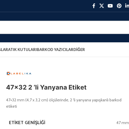
ŞLAR
ATIK KUTULARI
BARKOD YAZICILAR
DIĞER
47×32 2 ‘li Yanyana Etiket
47×32 mm (4,7 x 3,2 cm) ölçülerinde, 2 ‘li yanyana yapışkanlı barkod
etiketi
ETIKET GENIŞLIĞI
47 m