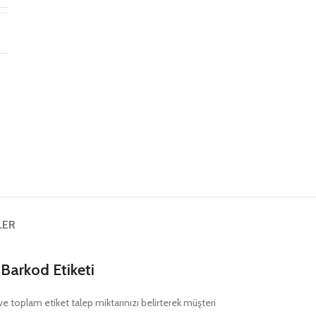
ş
LER
Barkod Etiketi
nı ve toplam etiket talep miktarınızı belirterek müşteri