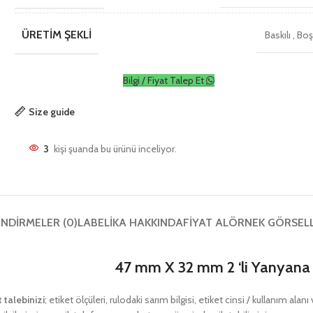
ÜRETIM ŞEKLI
Baskılı
,
Bo
Bilgi / Fiyat Talep Et
Size guide
3
kişi şuanda bu ürünü inceliyor.
NDIRMELER (0)
LABELIKA HAKKINDA
FIYAT AL
ÖRNEK GÖRSEL
47 mm X 32 mm 2 ‘li Yanyana 
t talebinizi
; etiket ölçüleri, rulodaki sarım bilgisi, etiket cinsi / kullanım ala