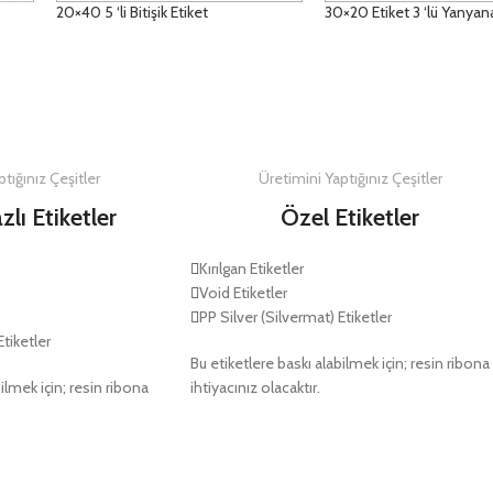
20×40 5 ‘li Bitişik Etiket
30×20 Etiket 3 ‘lü Yanyan
DETAYLAR
DETAYLAR
tığınız Çeşitler
Üretimini Yaptığınız Çeşitler
zlı Etiketler
Özel Etiketler
Kırılgan Etiketler
Void Etiketler
PP Silver (Silvermat) Etiketler
Etiketler
Bu etiketlere baskı alabilmek için; resin ribona
ilmek için; resin ribona
ihtiyacınız olacaktır.