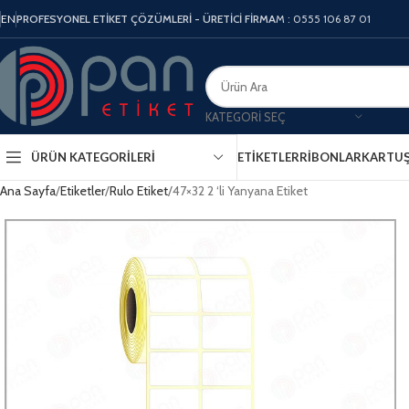
EN
PROFESYONEL ETİKET ÇÖZÜMLERİ - ÜRETİCİ FİRMA
M : 0555 106 87 01
KATEGORI SEÇ
ÜRÜN KATEGORILERI
ETIKETLER
RIBONLAR
KARTU
Ana Sayfa
Etiketler
Rulo Etiket
47×32 2 ‘li Yanyana Etiket