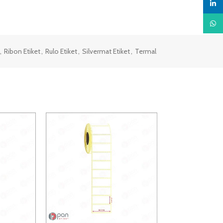
linked
What
,
Ribon Etiket
,
Rulo Etiket
,
Silvermat Etiket
,
Termal