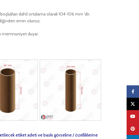
r boşlukları dahil ortalama olarak 104-106 mm ‘dir.
ildiğinden emin olunuz.
ktan memnuniyet duyar.
Faceb
X
YouTu
Pinter
etilecek etiket adeti ve baskı görseline / özelliklerine