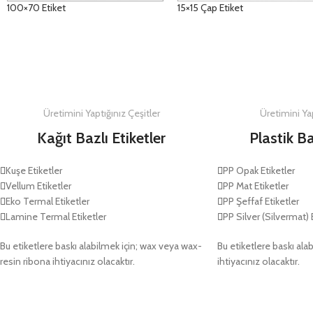
100×70 Etiket
15×15 Çap Etiket
DETAYLAR
DETAYLAR
Üretimini Yaptığınız Çeşitler
Üretimini Yap
Kağıt Bazlı Etiketler
Plastik Ba
Kuşe Etiketler
PP Opak Etiketler
Vellum Etiketler
PP Mat Etiketler
Eko Termal Etiketler
PP Şeffaf Etiketler
Lamine Termal Etiketler
PP Silver (Silvermat) 
Bu etiketlere baskı alabilmek için; wax veya wax-
Bu etiketlere baskı alab
resin ribona ihtiyacınız olacaktır.
ihtiyacınız olacaktır.