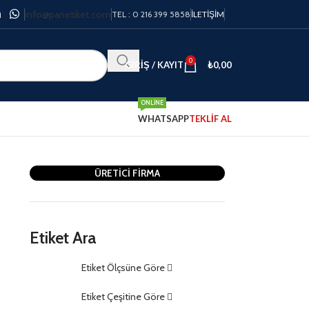
info@panetiket.com
TEL : 0 216 399 5858
İLETIŞIM
0
GIRIŞ / KAYIT
₺
0,00
ONLINE
WHATSAPP
TEKLİF AL
ÜRETİCİ FİRMA
Etiket Ara
Etiket Ölçsüne Göre
m
Etiket Çeşitine Göre