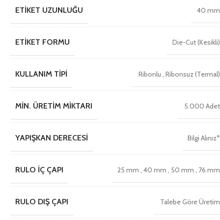
ETIKET UZUNLUĞU
40 m
ETIKET FORMU
Die-Cut (Kesikli
KULLANIM TIPI
Ribonlu
,
Ribonsuz (Termal
MIN. ÜRETIM MIKTARI
5.000 Ade
YAPIŞKAN DERECESI
Bilgi Alınız
RULO İÇ ÇAPI
25 mm
,
40 mm
,
50 mm
,
76 m
RULO DIŞ ÇAPI
Talebe Göre Üreti