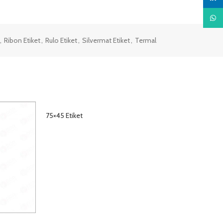
What
,
Ribon Etiket
,
Rulo Etiket
,
Silvermat Etiket
,
Termal
75×45 Etiket
DETAYLAR