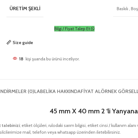
ÜRETIM ŞEKLI
Baskılı
,
Bo
Bilgi / Fiyat Talep Et
Size guide
18
kişi şuanda bu ürünü inceliyor.
NDIRMELER (0)
LABELIKA HAKKINDA
FIYAT AL
ÖRNEK GÖRSEL
45 mm X 40 mm 2 ‘li Yanyana 
t talebinizi
; etiket ölçüleri, rulodaki sarım bilgisi, etiket cinsi / kullanım ala
ilcilerimize mail, telefon veya whatsapp üzerinden iletebilirsiniz.