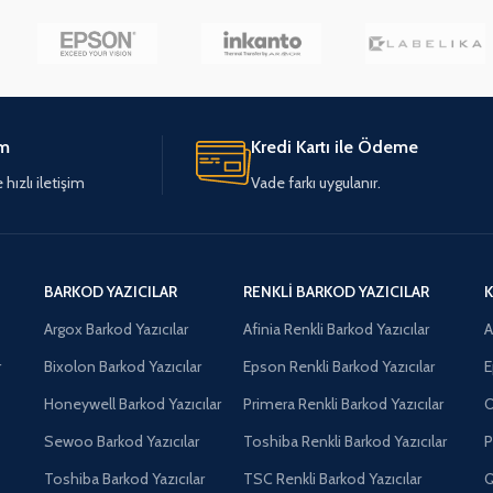
im
Kredi Kartı ile Ödeme
hızlı iletişim
Vade farkı uygulanır.
BARKOD YAZICILAR
RENKLI BARKOD YAZICILAR
K
Argox Barkod Yazıcılar
Afinia Renkli Barkod Yazıcılar
A
r
Bixolon Barkod Yazıcılar
Epson Renkli Barkod Yazıcılar
E
Honeywell Barkod Yazıcılar
Primera Renkli Barkod Yazıcılar
O
Sewoo Barkod Yazıcılar
Toshiba Renkli Barkod Yazıcılar
P
Toshiba Barkod Yazıcılar
TSC Renkli Barkod Yazıcılar
Q