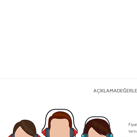
AÇIKLAMA
DEĞERLE
Fiya
tems