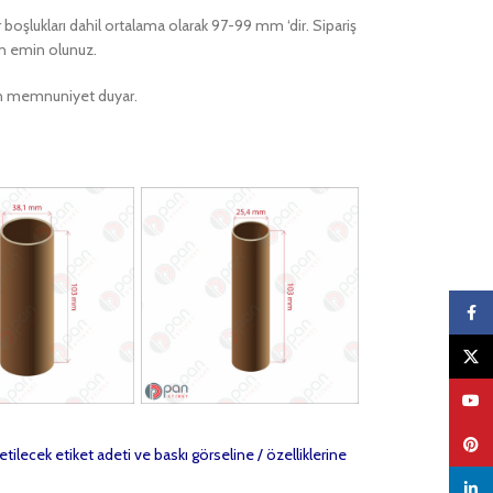
r boşlukları dahil ortalama olarak 97-99 mm ‘dir. Sipariş
en emin olunuz.
ktan memnuniyet duyar.
Faceb
X
YouTu
Pinter
etilecek etiket adeti ve baskı görseline / özelliklerine
linked