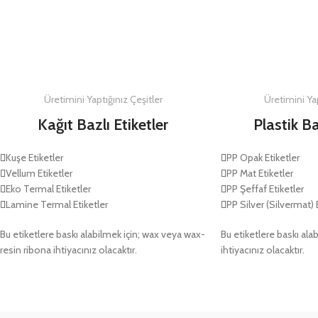
DETAYLAR
Üretimini Yaptığınız Çeşitler
Üretimini Yap
Kağıt Bazlı Etiketler
Plastik Ba
Kuşe Etiketler
PP Opak Etiketler
Vellum Etiketler
PP Mat Etiketler
Eko Termal Etiketler
PP Şeffaf Etiketler
Lamine Termal Etiketler
PP Silver (Silvermat) 
Bu etiketlere baskı alabilmek için; wax veya wax-
Bu etiketlere baskı alab
resin ribona ihtiyacınız olacaktır.
ihtiyacınız olacaktır.