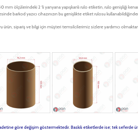
40
mm ölçülerindeki 2 ‘li yanyana yapışkanlı rulo etiketin, rulo genişliği kena
sinde barkod yazıcı cihazınızın bu genişlikte etiket rulosu kullanabildiğind
u ürün, sipariş ve bilgi için müşteri temsilcilerimiz sizlere yardımcı olma
t adetine göre değişim göstermektedir. Baskılı etiketlerde ise; tek seferde ür