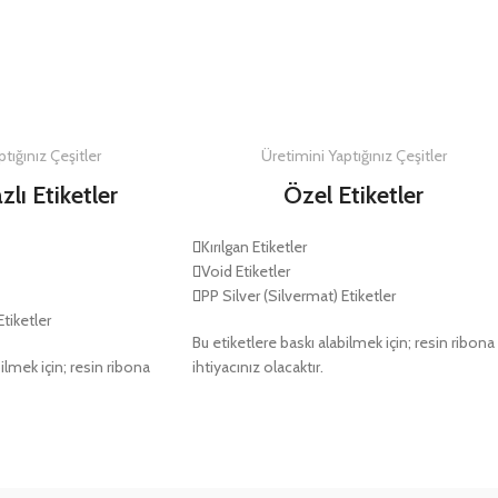
DETAYLAR
DETAYLAR
tığınız Çeşitler
Üretimini Yaptığınız Çeşitler
zlı Etiketler
Özel Etiketler
Kırılgan Etiketler
Void Etiketler
PP Silver (Silvermat) Etiketler
Etiketler
Bu etiketlere baskı alabilmek için; resin ribona
ilmek için; resin ribona
ihtiyacınız olacaktır.