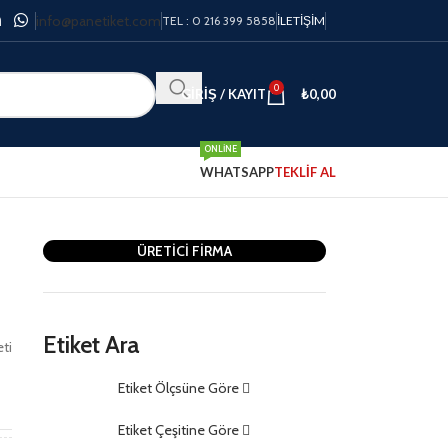
info@panetiket.com
TEL : 0 216 399 5858
İLETIŞIM
0
GIRIŞ / KAYIT
₺
0,00
ONLINE
WHATSAPP
TEKLİF AL
ÜRETİCİ FİRMA
Etiket Ara
eti
Etiket Ölçsüne Göre
m
Etiket Çeşitine Göre