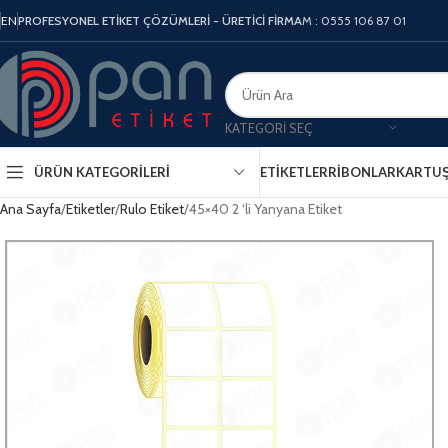
EN
PROFESYONEL ETİKET ÇÖZÜMLERİ - ÜRETİCİ FİRMA
M : 0555 106 87 01
KATEGORI SEÇ
ÜRÜN KATEGORILERI
ETIKETLER
RIBONLAR
KARTU
Ana Sayfa
Etiketler
Rulo Etiket
45×40 2 ‘li Yanyana Etiket