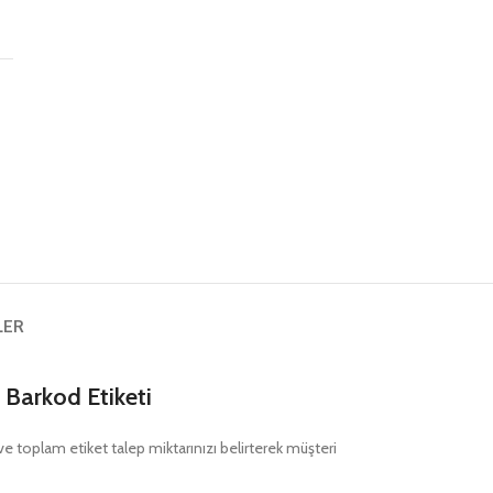
ş
LER
Barkod Etiketi
nı ve toplam etiket talep miktarınızı belirterek müşteri