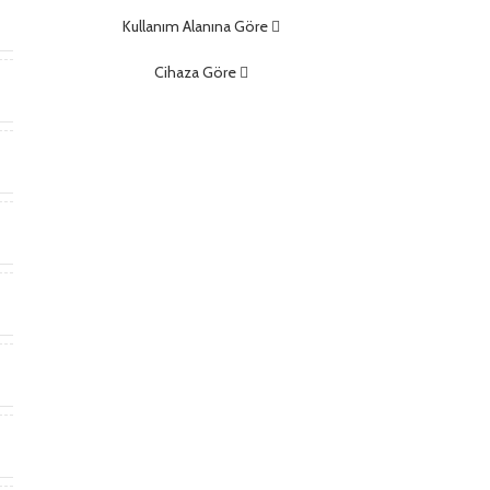
m
Kullanım Alanına Göre
Cihaza Göre
)
)
t
*
m
m