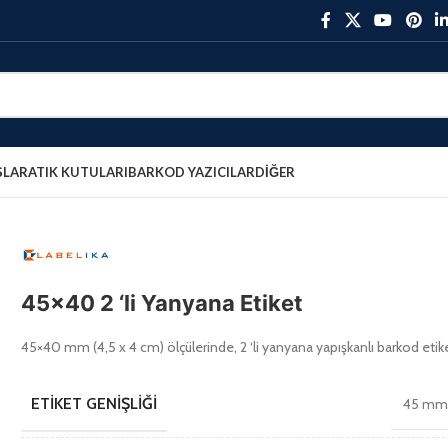
ŞLAR
ATIK KUTULARI
BARKOD YAZICILAR
DIĞER
45×40 2 ‘li Yanyana Etiket
45×40 mm (4,5 x 4 cm) ölçülerinde, 2 ‘li yanyana yapışkanlı barkod etik
ETIKET GENIŞLIĞI
45 m