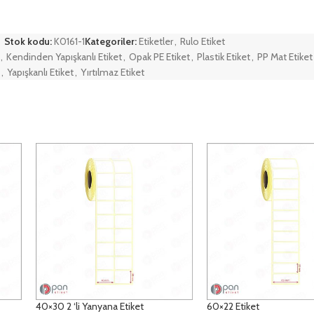
Stok kodu:
K0161-1
Kategoriler:
Etiketler
,
Rulo Etiket
,
Kendinden Yapışkanlı Etiket
,
Opak PE Etiket
,
Plastik Etiket
,
PP Mat Etiket
,
Yapışkanlı Etiket
,
Yırtılmaz Etiket
40×30 2 ‘li Yanyana Etiket
60×22 Etiket