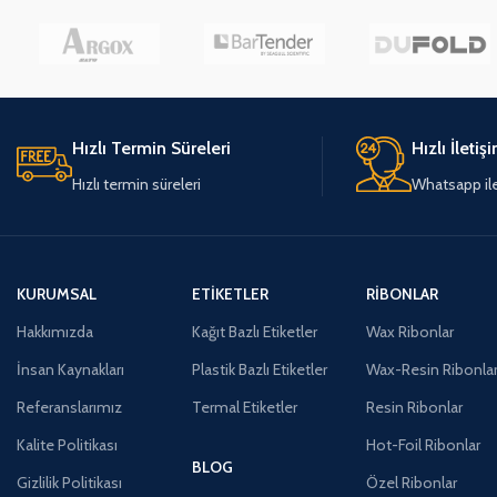
Hızlı Termin Süreleri
Hızlı İletiş
Hızlı termin süreleri
Whatsapp ile 
KURUMSAL
ETIKETLER
RIBONLAR
Hakkımızda
Kağıt Bazlı Etiketler
Wax Ribonlar
İnsan Kaynakları
Plastik Bazlı Etiketler
Wax-Resin Ribonla
Referanslarımız
Termal Etiketler
Resin Ribonlar
Kalite Politikası
Hot-Foil Ribonlar
BLOG
Gizlilik Politikası
Özel Ribonlar