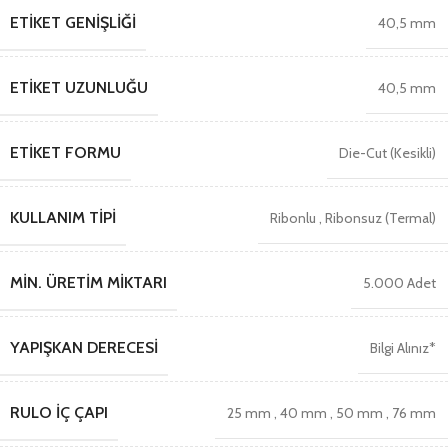
ETIKET GENIŞLIĞI
40,5 mm
ETIKET UZUNLUĞU
40,5 mm
ETIKET FORMU
Die-Cut (Kesikli)
KULLANIM TIPI
Ribonlu
,
Ribonsuz (Termal)
MIN. ÜRETIM MIKTARI
5.000 Adet
YAPIŞKAN DERECESI
Bilgi Alınız*
RULO İÇ ÇAPI
25 mm
,
40 mm
,
50 mm
,
76 mm