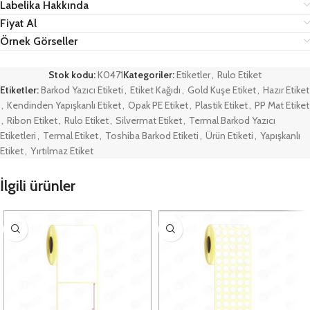
Labelika Hakkında
Fiyat Al
Örnek Görseller
Stok kodu:
K0471
Kategoriler:
Etiketler
,
Rulo Etiket
Etiketler:
Barkod Yazıcı Etiketi
,
Etiket Kağıdı
,
Gold Kuşe Etiket
,
Hazır Etiket
,
Kendinden Yapışkanlı Etiket
,
Opak PE Etiket
,
Plastik Etiket
,
PP Mat Etiket
,
Ribon Etiket
,
Rulo Etiket
,
Silvermat Etiket
,
Termal Barkod Yazıcı
Etiketleri
,
Termal Etiket
,
Toshiba Barkod Etiketi
,
Ürün Etiketi
,
Yapışkanlı
Etiket
,
Yırtılmaz Etiket
İlgili ürünler