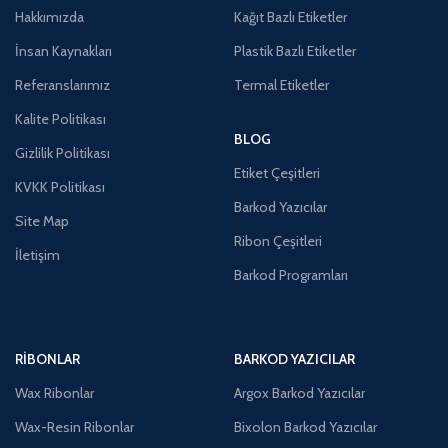
Hakkımızda
Kağıt Bazlı Etiketler
İnsan Kaynakları
Plastik Bazlı Etiketler
Referanslarımız
Termal Etiketler
Kalite Politikası
BLOG
Gizlilik Politikası
Etiket Çeşitleri
KVKK Politikası
Barkod Yazıcılar
Site Map
Ribon Çeşitleri
İletişim
Barkod Programları
RIBONLAR
BARKOD YAZICILAR
Wax Ribonlar
Argox Barkod Yazıcılar
Wax-Resin Ribonlar
Bixolon Barkod Yazıcılar