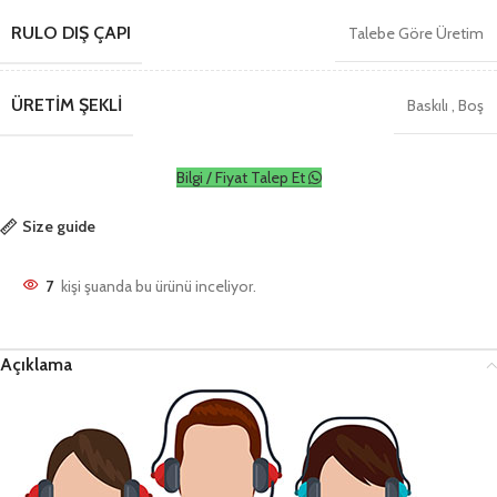
RULO DIŞ ÇAPI
Talebe Göre Üretim
ÜRETIM ŞEKLI
Baskılı
,
Boş
Bilgi / Fiyat Talep Et
Size guide
7
kişi şuanda bu ürünü inceliyor.
Açıklama