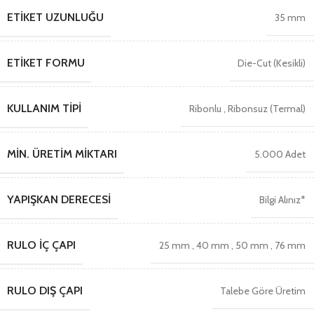
ETIKET UZUNLUĞU
35 mm
ETIKET FORMU
Die-Cut (Kesikli)
KULLANIM TIPI
Ribonlu
,
Ribonsuz (Termal)
MIN. ÜRETIM MIKTARI
5.000 Adet
YAPIŞKAN DERECESI
Bilgi Alınız*
RULO İÇ ÇAPI
25 mm
,
40 mm
,
50 mm
,
76 mm
RULO DIŞ ÇAPI
Talebe Göre Üretim