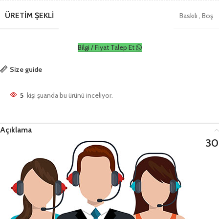
ÜRETIM ŞEKLI
Baskılı
,
Boş
Bilgi / Fiyat Talep Et
Size guide
5
kişi şuanda bu ürünü inceliyor.
Açıklama
30