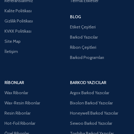
Referanslarımız
Termal Etiketler
Kalite Politikası
BLOG
Gizlilik Politikası
Etiket Çeşitleri
KVKK Politikası
Barkod Yazıcılar
Site Map
Ribon Çeşitleri
İletişim
Barkod Programları
RIBONLAR
BARKOD YAZICILAR
Wax Ribonlar
Argox Barkod Yazıcılar
Wax-Resin Ribonlar
Bixolon Barkod Yazıcılar
Resin Ribonlar
Honeywell Barkod Yazıcılar
Hot-Foil Ribonlar
Sewoo Barkod Yazıcılar
Özel Ribonlar
Toshiba Barkod Yazıcılar