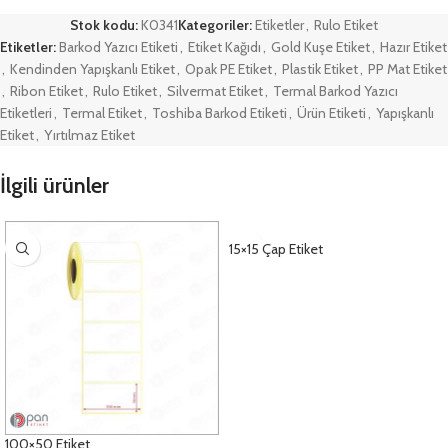
Stok kodu:
K0341
Kategoriler:
Etiketler
,
Rulo Etiket
Etiketler:
Barkod Yazıcı Etiketi
,
Etiket Kağıdı
,
Gold Kuşe Etiket
,
Hazır Etiket
,
Kendinden Yapışkanlı Etiket
,
Opak PE Etiket
,
Plastik Etiket
,
PP Mat Etiket
,
Ribon Etiket
,
Rulo Etiket
,
Silvermat Etiket
,
Termal Barkod Yazıcı
Etiketleri
,
Termal Etiket
,
Toshiba Barkod Etiketi
,
Ürün Etiketi
,
Yapışkanlı
Etiket
,
Yırtılmaz Etiket
İlgili ürünler
15×15 Çap Etiket
DETAYLAR
100×50 Etiket