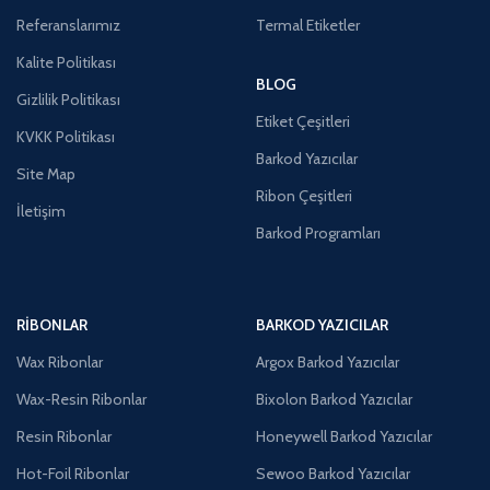
Referanslarımız
Termal Etiketler
Kalite Politikası
BLOG
Gizlilik Politikası
Etiket Çeşitleri
KVKK Politikası
Barkod Yazıcılar
Site Map
Ribon Çeşitleri
İletişim
Barkod Programları
RIBONLAR
BARKOD YAZICILAR
Wax Ribonlar
Argox Barkod Yazıcılar
Wax-Resin Ribonlar
Bixolon Barkod Yazıcılar
Resin Ribonlar
Honeywell Barkod Yazıcılar
Hot-Foil Ribonlar
Sewoo Barkod Yazıcılar