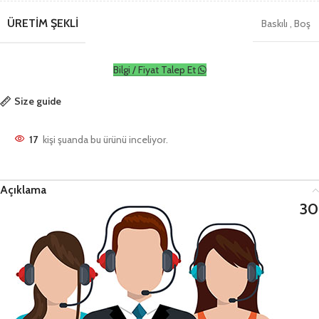
ÜRETIM ŞEKLI
Baskılı
,
Boş
Bilgi / Fiyat Talep Et
Size guide
17
kişi şuanda bu ürünü inceliyor.
Açıklama
30