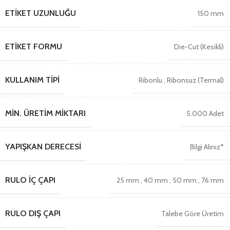
ETIKET UZUNLUĞU
150 mm
ETIKET FORMU
Die-Cut (Kesikli)
KULLANIM TIPI
Ribonlu
,
Ribonsuz (Termal)
MIN. ÜRETIM MIKTARI
5.000 Adet
YAPIŞKAN DERECESI
Bilgi Alınız*
RULO İÇ ÇAPI
25 mm
,
40 mm
,
50 mm
,
76 mm
RULO DIŞ ÇAPI
Talebe Göre Üretim