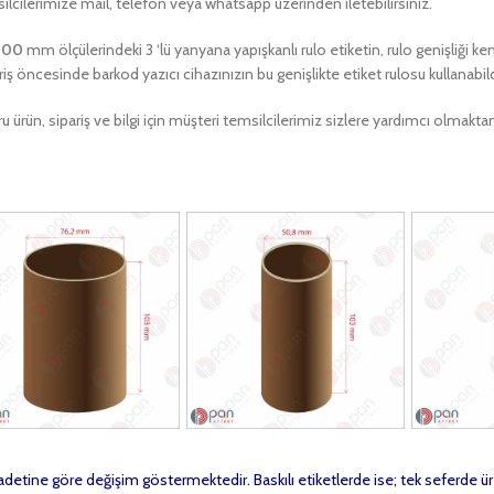
ilcilerimize mail, telefon veya whatsapp üzerinden iletebilirsiniz.
100
mm ölçülerindeki 3 ‘lü yanyana yapışkanlı rulo etiketin, rulo genişliği k
riş öncesinde barkod yazıcı cihazınızın bu genişlikte etiket rulosu kullanab
u ürün, sipariş ve bilgi için müşteri temsilcilerimiz sizlere yardımcı olma
t adetine göre değişim göstermektedir. Baskılı etiketlerde ise; tek seferde ür