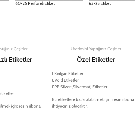
60×25 Perforeli Etiket
63×25 Etiket
DETAYLAR
DETAYLAR
tığınız Çeşitler
Üretimini Yaptığınız Çeşitler
zlı Etiketler
Özel Etiketler
Kırılgan Etiketler
Void Etiketler
PP Silver (Silvermat) Etiketler
Etiketler
Bu etiketlere baskı alabilmek için; resin ribona
ilmek için; resin ribona
ihtiyacınız olacaktır.