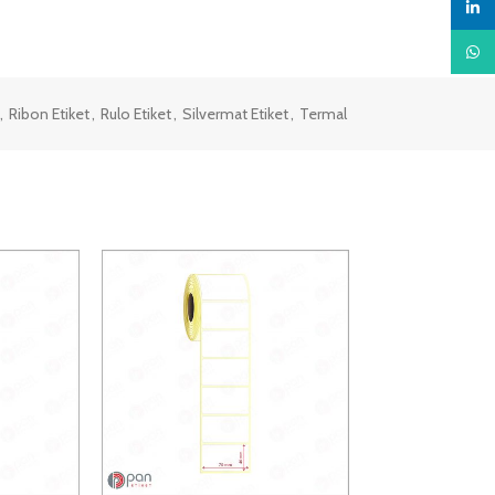
linked
What
,
Ribon Etiket
,
Rulo Etiket
,
Silvermat Etiket
,
Termal