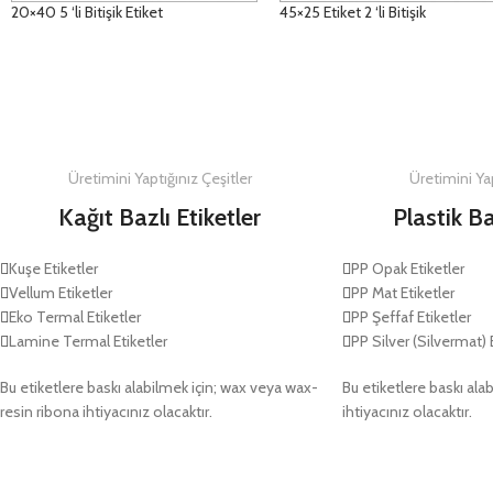
20×40 5 ‘li Bitişik Etiket
45×25 Etiket 2 ‘li Bitişik
DETAYLAR
DETAYLAR
Üretimini Yaptığınız Çeşitler
Üretimini Yap
Kağıt Bazlı Etiketler
Plastik Ba
Kuşe Etiketler
PP Opak Etiketler
Vellum Etiketler
PP Mat Etiketler
Eko Termal Etiketler
PP Şeffaf Etiketler
Lamine Termal Etiketler
PP Silver (Silvermat) 
Bu etiketlere baskı alabilmek için; wax veya wax-
Bu etiketlere baskı alab
resin ribona ihtiyacınız olacaktır.
ihtiyacınız olacaktır.