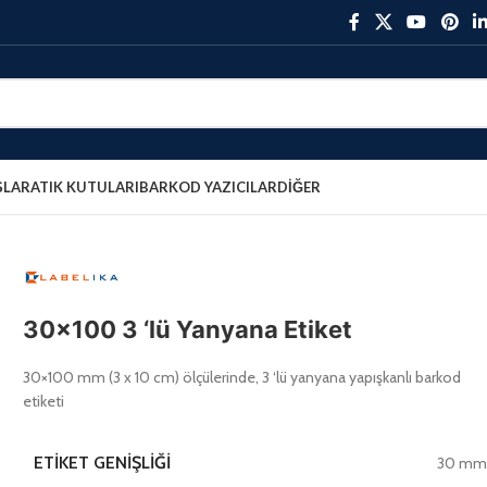
ŞLAR
ATIK KUTULARI
BARKOD YAZICILAR
DIĞER
30×100 3 ‘lü Yanyana Etiket
30×100 mm (3 x 10 cm) ölçülerinde, 3 ‘lü yanyana yapışkanlı barkod
etiketi
ETIKET GENIŞLIĞI
30 m