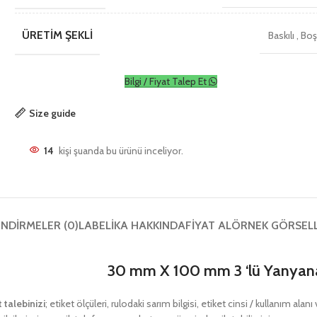
ÜRETIM ŞEKLI
Baskılı
,
Bo
Bilgi / Fiyat Talep Et
Size guide
14
kişi şuanda bu ürünü inceliyor.
NDIRMELER (0)
LABELIKA HAKKINDA
FIYAT AL
ÖRNEK GÖRSEL
30 mm X 100 mm 3 ‘lü Yanyana
t talebinizi
; etiket ölçüleri, rulodaki sarım bilgisi, etiket cinsi / kullanım ala