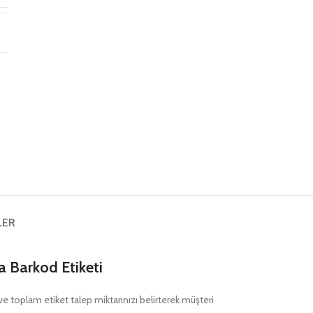
ş
LER
 Barkod Etiketi
nı ve toplam etiket talep miktarınızı belirterek müşteri