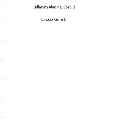
Kullanım Alanına Göre
m
Cihaza Göre
)
)
t
*
m
m