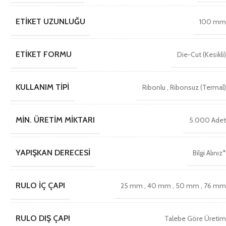
ETIKET UZUNLUĞU
100 m
ETIKET FORMU
Die-Cut (Kesikli
KULLANIM TIPI
Ribonlu
,
Ribonsuz (Termal
MIN. ÜRETIM MIKTARI
5.000 Ade
YAPIŞKAN DERECESI
Bilgi Alınız
RULO İÇ ÇAPI
25 mm
,
40 mm
,
50 mm
,
76 m
RULO DIŞ ÇAPI
Talebe Göre Üreti