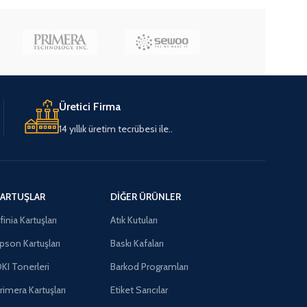
Üretici Firma
14 yıllık üretim tecrübesi ile..
ARTUŞLAR
DIĞER ÜRÜNLER
finia Kartuşları
Atık Kutuları
pson Kartuşları
Baskı Kafaları
KI Tonerleri
Barkod Programları
rimera Kartuşları
Etiket Sarıcılar