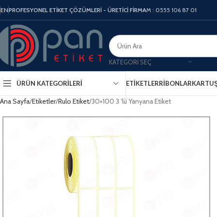
EN
PROFESYONEL ETİKET ÇÖZÜMLERİ - ÜRETİCİ FİRMA
M : 0555 106 87 01
KATEGORI SEÇ
ÜRÜN KATEGORILERI
ETIKETLER
RIBONLAR
KARTU
Ana Sayfa
Etiketler
Rulo Etiket
30×100 3 ‘lü Yanyana Etiket