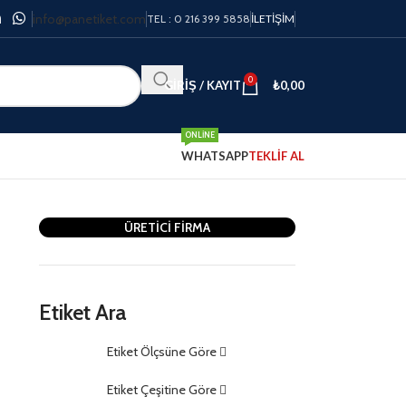
info@panetiket.com
TEL : 0 216 399 5858
İLETIŞIM
0
GIRIŞ / KAYIT
₺
0,00
ONLINE
WHATSAPP
TEKLİF AL
ÜRETİCİ FİRMA
Etiket Ara
Etiket Ölçsüne Göre
m
Etiket Çeşitine Göre