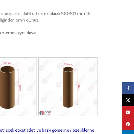
enar boşlukları dahil ortalama olarak 100-102 mm ‘dir.
ildiğinden emin olunuz.
ktan memnuniyet duyar.
Faceb
X
YouTu
Pinter
etilecek etiket adeti ve baskı görseline / özelliklerine