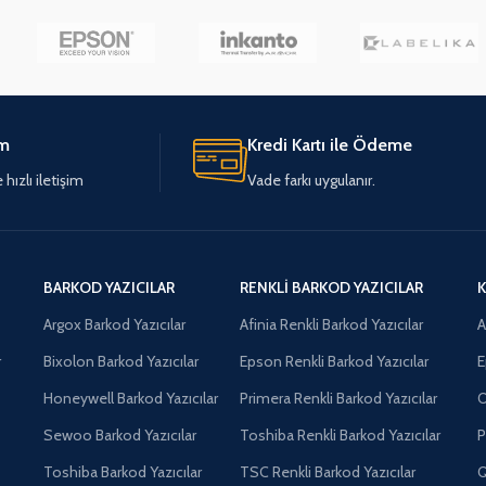
im
Kredi Kartı ile Ödeme
hızlı iletişim
Vade farkı uygulanır.
BARKOD YAZICILAR
RENKLI BARKOD YAZICILAR
K
Argox Barkod Yazıcılar
Afinia Renkli Barkod Yazıcılar
A
r
Bixolon Barkod Yazıcılar
Epson Renkli Barkod Yazıcılar
E
Honeywell Barkod Yazıcılar
Primera Renkli Barkod Yazıcılar
O
Sewoo Barkod Yazıcılar
Toshiba Renkli Barkod Yazıcılar
P
Toshiba Barkod Yazıcılar
TSC Renkli Barkod Yazıcılar
Q