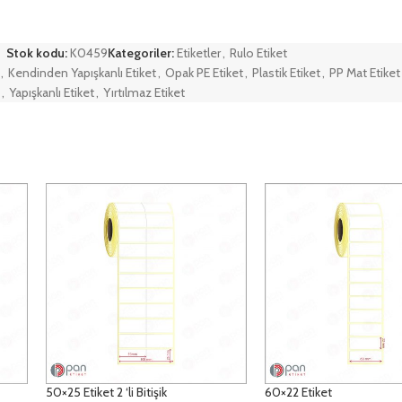
Stok kodu:
K0459
Kategoriler:
Etiketler
,
Rulo Etiket
,
Kendinden Yapışkanlı Etiket
,
Opak PE Etiket
,
Plastik Etiket
,
PP Mat Etiket
,
Yapışkanlı Etiket
,
Yırtılmaz Etiket
50×25 Etiket 2 ‘li Bitişik
60×22 Etiket