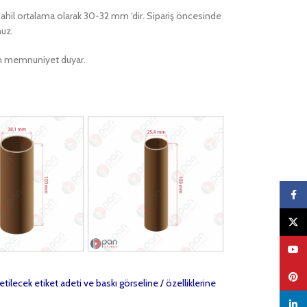
ı dahil ortalama olarak 30-32 mm ‘dir. Sipariş öncesinde
nuz.
ktan memnuniyet duyar.
Faceb
X
YouTu
Pinter
etilecek etiket adeti ve baskı görseline / özelliklerine
linked