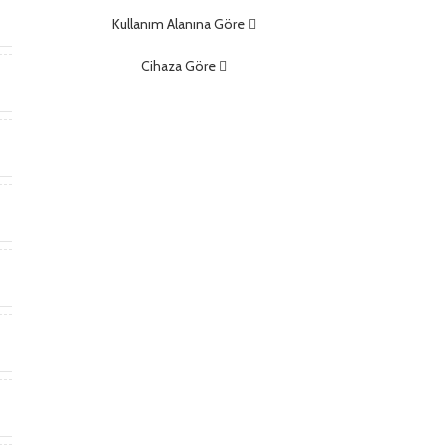
m
Kullanım Alanına Göre
Cihaza Göre
)
)
t
*
m
m