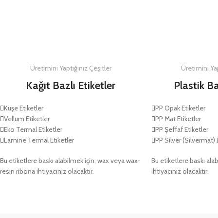
DETAYLAR
DETAYLAR
Üretimini Yaptığınız Çeşitler
Üretimini Yap
Kağıt Bazlı Etiketler
Plastik Ba
Kuşe Etiketler
PP Opak Etiketler
Vellum Etiketler
PP Mat Etiketler
Eko Termal Etiketler
PP Şeffaf Etiketler
Lamine Termal Etiketler
PP Silver (Silvermat) 
Bu etiketlere baskı alabilmek için; wax veya wax-
Bu etiketlere baskı alab
resin ribona ihtiyacınız olacaktır.
ihtiyacınız olacaktır.