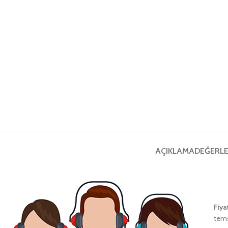
AÇIKLAMA
DEĞERLE
Fiya
tems