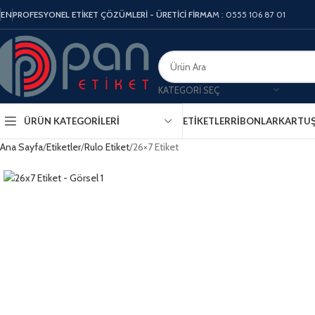
EN
PROFESYONEL ETİKET ÇÖZÜMLERİ - ÜRETİCİ FİRMA
M : 0555 106 87 01
KATEGORI SEÇ
ÜRÜN KATEGORILERI
ETIKETLER
RIBONLAR
KARTU
Ana Sayfa
Etiketler
Rulo Etiket
26×7 Etiket