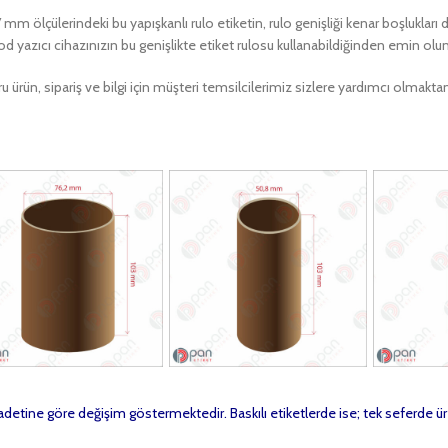
7
mm ölçülerindeki bu yapışkanlı rulo etiketin, rulo genişliği kenar boşluklar
od yazıcı cihazınızın bu genişlikte etiket rulosu kullanabildiğinden emin olu
u ürün, sipariş ve bilgi için müşteri temsilcilerimiz sizlere yardımcı olma
t adetine göre değişim göstermektedir. Baskılı etiketlerde ise; tek seferde ür