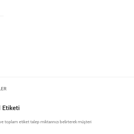
ş
LER
Etiketi
nı ve toplam etiket talep miktarınızı belirterek müşteri