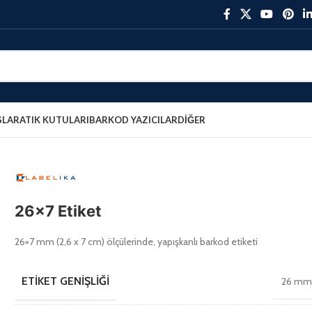
ŞLAR
ATIK KUTULARI
BARKOD YAZICILAR
DIĞER
26×7 Etiket
26×7 mm (2,6 x 7 cm) ölçülerinde, yapışkanlı barkod etiketi
ETIKET GENIŞLIĞI
26 m