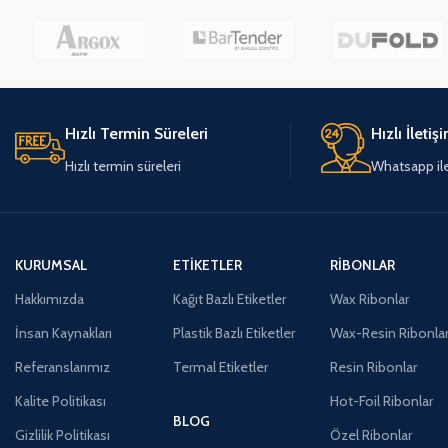
Hızlı Termin Süreleri
Hızlı İletiş
Hızlı termin süreleri
Whatsapp ile 
KURUMSAL
ETIKETLER
RIBONLAR
Hakkımızda
Kağıt Bazlı Etiketler
Wax Ribonlar
İnsan Kaynakları
Plastik Bazlı Etiketler
Wax-Resin Ribonla
Referanslarımız
Termal Etiketler
Resin Ribonlar
Kalite Politikası
Hot-Foil Ribonlar
BLOG
Gizlilik Politikası
Özel Ribonlar