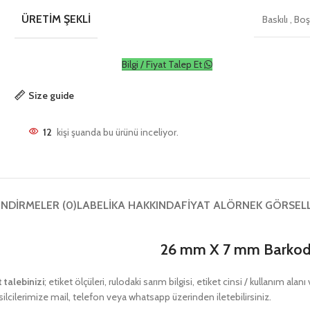
ÜRETIM ŞEKLI
Baskılı
,
Bo
Bilgi / Fiyat Talep Et
Size guide
12
kişi şuanda bu ürünü inceliyor.
NDIRMELER (0)
LABELIKA HAKKINDA
FIYAT AL
ÖRNEK GÖRSEL
26 mm X 7 mm Barkod 
t talebinizi
; etiket ölçüleri, rulodaki sarım bilgisi, etiket cinsi / kullanım ala
ilcilerimize mail, telefon veya whatsapp üzerinden iletebilirsiniz.