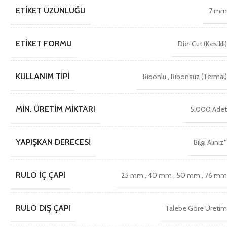
ETIKET UZUNLUĞU
7 m
ETIKET FORMU
Die-Cut (Kesikli
KULLANIM TIPI
Ribonlu
,
Ribonsuz (Termal
MIN. ÜRETIM MIKTARI
5.000 Ade
YAPIŞKAN DERECESI
Bilgi Alınız
RULO İÇ ÇAPI
25 mm
,
40 mm
,
50 mm
,
76 m
RULO DIŞ ÇAPI
Talebe Göre Üreti