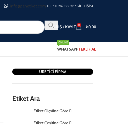
info@panetiket.com
TEL : 0 216 399 5858
İLETIŞIM
0
GIRIŞ / KAYIT
₺
0,00
ONLINE
WHATSAPP
TEKLİF AL
ÜRETİCİ FİRMA
Etiket Ara
Etiket Ölçsüne Göre
m
Etiket Çeşitine Göre