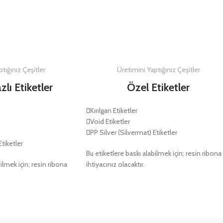
DETAYLAR
DETAYLAR
tığınız Çeşitler
Üretimini Yaptığınız Çeşitler
zlı Etiketler
Özel Etiketler
Kırılgan Etiketler
Void Etiketler
PP Silver (Silvermat) Etiketler
Etiketler
Bu etiketlere baskı alabilmek için; resin ribona
ilmek için; resin ribona
ihtiyacınız olacaktır.