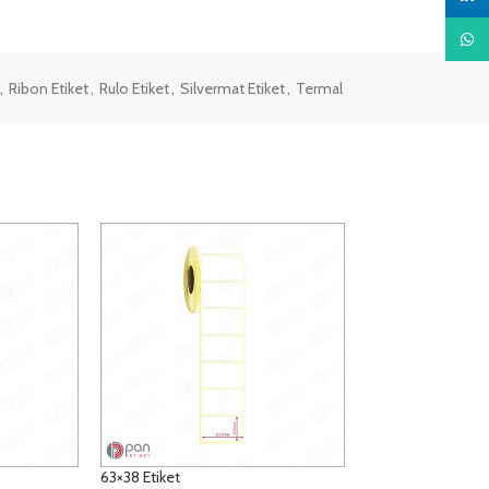
What
,
Ribon Etiket
,
Rulo Etiket
,
Silvermat Etiket
,
Termal
63×38 Etiket