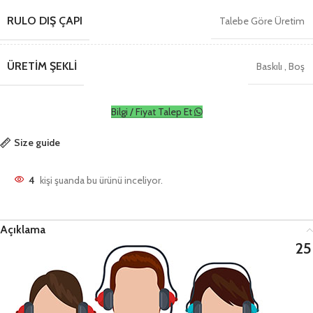
RULO DIŞ ÇAPI
Talebe Göre Üretim
ÜRETIM ŞEKLI
Baskılı
,
Boş
Bilgi / Fiyat Talep Et
Size guide
4
kişi şuanda bu ürünü inceliyor.
Açıklama
25