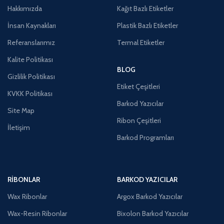
Hakkımızda
Kağıt Bazlı Etiketler
İnsan Kaynakları
Plastik Bazlı Etiketler
Referanslarımız
Termal Etiketler
Kalite Politikası
BLOG
Gizlilik Politikası
Etiket Çeşitleri
KVKK Politikası
Barkod Yazıcılar
Site Map
Ribon Çeşitleri
İletişim
Barkod Programları
RIBONLAR
BARKOD YAZICILAR
Wax Ribonlar
Argox Barkod Yazıcılar
Wax-Resin Ribonlar
Bixolon Barkod Yazıcılar