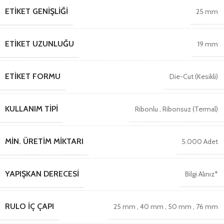
ETIKET GENIŞLIĞI
25 mm
ETIKET UZUNLUĞU
19 mm
ETIKET FORMU
Die-Cut (Kesikli)
KULLANIM TIPI
Ribonlu
,
Ribonsuz (Termal)
MIN. ÜRETIM MIKTARI
5.000 Adet
YAPIŞKAN DERECESI
Bilgi Alınız*
RULO İÇ ÇAPI
25 mm
,
40 mm
,
50 mm
,
76 mm