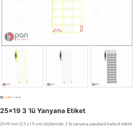
25×19 3 ‘lü Yanyana Etiket
25×19 mm (2,5 x 1,9 cm) ölçülerinde, 3 ‘lü yanyana yapışkanlı barkod etiketi