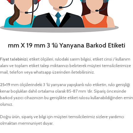
mm X 19 mm 3 ‘lü Yanyana Barkod Etiketi
Fiyat talebinizi
; etiket ölçüleri, rulodaki sarım bilgisi, etiket cinsi / kullanım
alanı ve toplam etiket talep miktarınızı belirterek müşteri temsilcilerimize
mail, telefon veya whatsapp üzerinden iletebilirsiniz.
25×19
mm ölçülerindeki 3 ‘lü yanyana yapışkanlı rulo etiketin, rulo genişliği
kenar boşlukları dahil ortalama olarak 85-87 mm ‘dir. Sipariş öncesinde
barkod yazıcı cihazınızın bu genişlikte etiket rulosu kullanabildiğinden emin
olunuz.
Doğru ürün, sipariş ve bilgi için müşteri temsilcilerimiz sizlere yardımcı
olmaktan memnuniyet duyar.