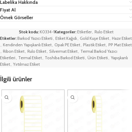
Labelika Hakkında
Fiyat Al
Örnek Görseller
Stok kodu:
K0334-1
Kategoriler:
Etiketler
,
Rulo Etiket
Etiketler:
Barkod Yazıcı Etiketi
,
Etiket Kağıdı
,
Gold Kuşe Etiket
,
Hazır Etiket
,
Kendinden Yapışkanlı Etiket
,
Opak PE Etiket
,
Plastik Etiket
,
PP Mat Etiket
,
Ribon Etiket
,
Rulo Etiket
,
Silvermat Etiket
,
Termal Barkod Yazıcı
Etiketleri
,
Termal Etiket
,
Toshiba Barkod Etiketi
,
Ürün Etiketi
,
Yapışkanlı
Etiket
,
Yırtılmaz Etiket
İlgili ürünler