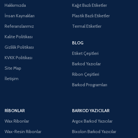
Hakkımızda
Kağıt Bazlı Etiketler
İnsan Kaynakları
Plastik Bazlı Etiketler
Referanslarımız
Termal Etiketler
Kalite Politikası
BLOG
Gizlilik Politikası
Etiket Çeşitleri
KVKK Politikası
Barkod Yazıcılar
Site Map
Ribon Çeşitleri
İletişim
Barkod Programları
RIBONLAR
BARKOD YAZICILAR
Wax Ribonlar
Argox Barkod Yazıcılar
Wax-Resin Ribonlar
Bixolon Barkod Yazıcılar