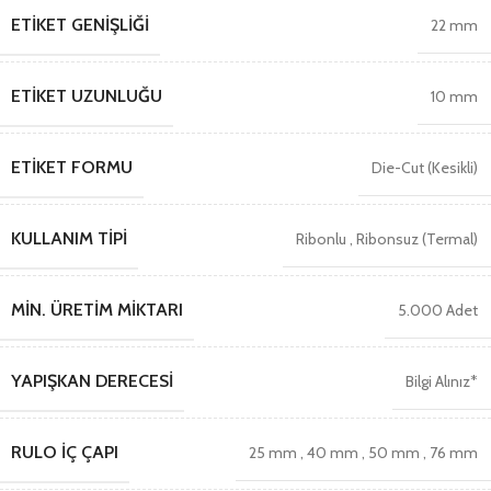
ETIKET GENIŞLIĞI
22 mm
ETIKET UZUNLUĞU
10 mm
ETIKET FORMU
Die-Cut (Kesikli)
KULLANIM TIPI
Ribonlu
,
Ribonsuz (Termal)
MIN. ÜRETIM MIKTARI
5.000 Adet
YAPIŞKAN DERECESI
Bilgi Alınız*
RULO İÇ ÇAPI
25 mm
,
40 mm
,
50 mm
,
76 mm