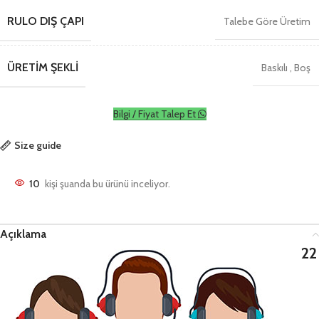
RULO DIŞ ÇAPI
Talebe Göre Üretim
ÜRETIM ŞEKLI
Baskılı
,
Boş
Bilgi / Fiyat Talep Et
Size guide
10
kişi şuanda bu ürünü inceliyor.
Açıklama
22