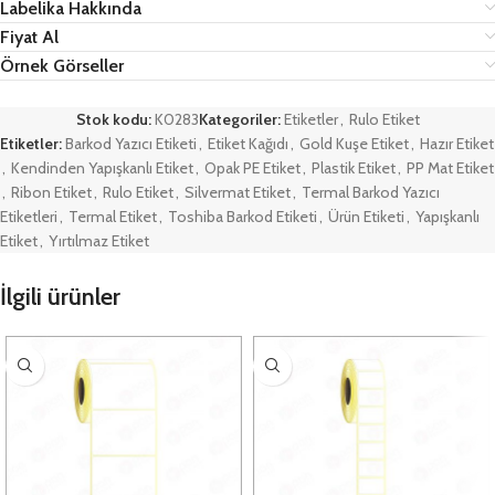
Labelika Hakkında
Fiyat Al
Örnek Görseller
Stok kodu:
K0283
Kategoriler:
Etiketler
,
Rulo Etiket
Etiketler:
Barkod Yazıcı Etiketi
,
Etiket Kağıdı
,
Gold Kuşe Etiket
,
Hazır Etiket
,
Kendinden Yapışkanlı Etiket
,
Opak PE Etiket
,
Plastik Etiket
,
PP Mat Etiket
,
Ribon Etiket
,
Rulo Etiket
,
Silvermat Etiket
,
Termal Barkod Yazıcı
Etiketleri
,
Termal Etiket
,
Toshiba Barkod Etiketi
,
Ürün Etiketi
,
Yapışkanlı
Etiket
,
Yırtılmaz Etiket
İlgili ürünler