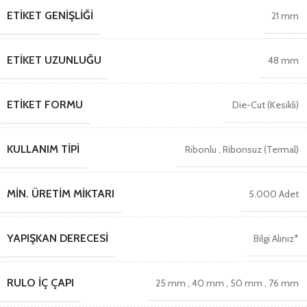
ETIKET GENIŞLIĞI
21 mm
ETIKET UZUNLUĞU
48 mm
ETIKET FORMU
Die-Cut (Kesikli)
KULLANIM TIPI
Ribonlu
,
Ribonsuz (Termal)
MIN. ÜRETIM MIKTARI
5.000 Adet
YAPIŞKAN DERECESI
Bilgi Alınız*
RULO İÇ ÇAPI
25 mm
,
40 mm
,
50 mm
,
76 mm