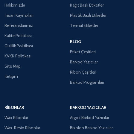
Hakkımızda
Kağıt Bazlı Etiketler
İnsan Kaynakları
Plastik Bazlı Etiketler
Referanslarımız
Termal Etiketler
Kalite Politikası
BLOG
Gizlilik Politikası
Etiket Çeşitleri
KVKK Politikası
Barkod Yazıcılar
Site Map
Ribon Çeşitleri
İletişim
Barkod Programları
RIBONLAR
BARKOD YAZICILAR
Wax Ribonlar
Argox Barkod Yazıcılar
Wax-Resin Ribonlar
Bixolon Barkod Yazıcılar