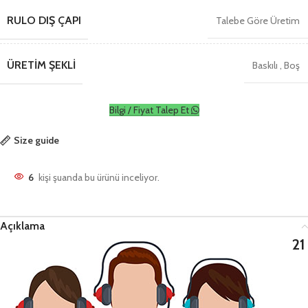
RULO DIŞ ÇAPI
Talebe Göre Üretim
ÜRETIM ŞEKLI
Baskılı
,
Boş
Bilgi / Fiyat Talep Et
Size guide
6
kişi şuanda bu ürünü inceliyor.
Açıklama
21