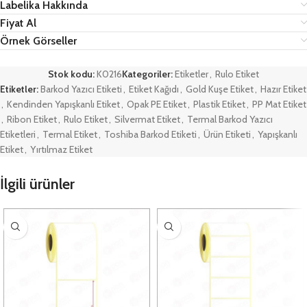
Labelika Hakkında
Fiyat Al
Örnek Görseller
Stok kodu:
K0216
Kategoriler:
Etiketler
,
Rulo Etiket
Etiketler:
Barkod Yazıcı Etiketi
,
Etiket Kağıdı
,
Gold Kuşe Etiket
,
Hazır Etiket
,
Kendinden Yapışkanlı Etiket
,
Opak PE Etiket
,
Plastik Etiket
,
PP Mat Etiket
,
Ribon Etiket
,
Rulo Etiket
,
Silvermat Etiket
,
Termal Barkod Yazıcı
Etiketleri
,
Termal Etiket
,
Toshiba Barkod Etiketi
,
Ürün Etiketi
,
Yapışkanlı
Etiket
,
Yırtılmaz Etiket
İlgili ürünler