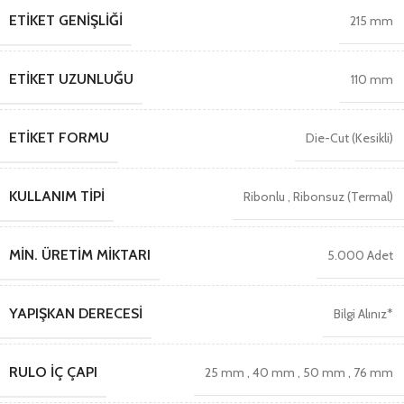
ETIKET GENIŞLIĞI
215 mm
ETIKET UZUNLUĞU
110 mm
ETIKET FORMU
Die-Cut (Kesikli)
KULLANIM TIPI
Ribonlu
,
Ribonsuz (Termal)
MIN. ÜRETIM MIKTARI
5.000 Adet
YAPIŞKAN DERECESI
Bilgi Alınız*
RULO İÇ ÇAPI
25 mm
,
40 mm
,
50 mm
,
76 mm