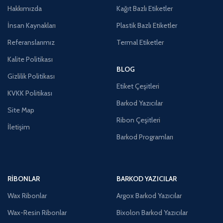
Hakkımızda
Kağıt Bazlı Etiketler
İnsan Kaynakları
Plastik Bazlı Etiketler
Referanslarımız
Termal Etiketler
Kalite Politikası
BLOG
Gizlilik Politikası
Etiket Çeşitleri
KVKK Politikası
Barkod Yazıcılar
Site Map
Ribon Çeşitleri
İletişim
Barkod Programları
RIBONLAR
BARKOD YAZICILAR
Wax Ribonlar
Argox Barkod Yazıcılar
Wax-Resin Ribonlar
Bixolon Barkod Yazıcılar