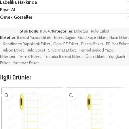
Labelika Hakkında
Fiyat Al
Örnek Görseller
Stok kodu:
K0647
Kategoriler:
Etiketler
,
Rulo Etiket
Etiketler:
Barkod Yazıcı Etiketi
,
Etiket Kağıdı
,
Gold Kuşe Etiket
,
Hazır Etiket
,
Kendinden Yapışkanlı Etiket
,
Opak PE Etiket
,
Plastik Etiket
,
PP Mat Etiket
,
Ribon Etiket
,
Rulo Etiket
,
Silvermat Etiket
,
Termal Barkod Yazıcı
Etiketleri
,
Termal Etiket
,
Toshiba Barkod Etiketi
,
Ürün Etiketi
,
Yapışkanlı
Etiket
,
Yırtılmaz Etiket
İlgili ürünler