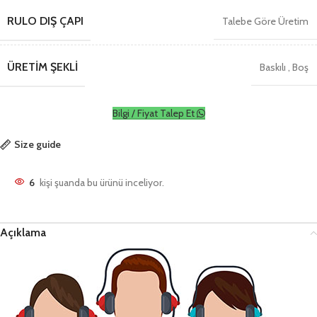
RULO DIŞ ÇAPI
Talebe Göre Üretim
ÜRETIM ŞEKLI
Baskılı
,
Boş
Bilgi / Fiyat Talep Et
Size guide
6
kişi şuanda bu ürünü inceliyor.
Açıklama