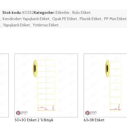
Stok kodu:
K0352
Kategoriler:
Etiketler
,
Rulo Etiket
,
Kendinden Yapışkanlı Etiket
,
Opak PE Etiket
,
Plastik Etiket
,
PP Mat Etiket
,
Yapışkanlı Etiket
,
Yırtılmaz Etiket
50×30 Etiket 2 ‘li Bitişik
63×38 Etiket