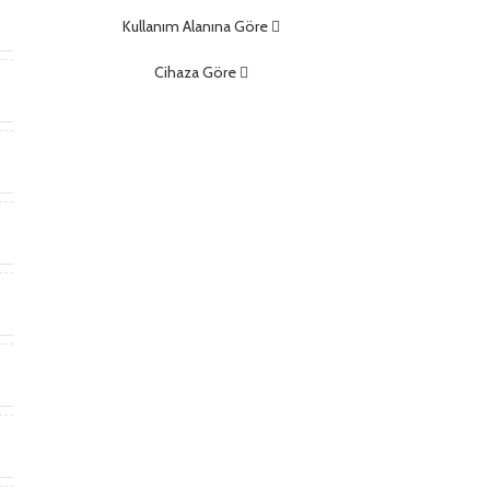
m
Kullanım Alanına Göre
Cihaza Göre
)
)
t
*
m
m