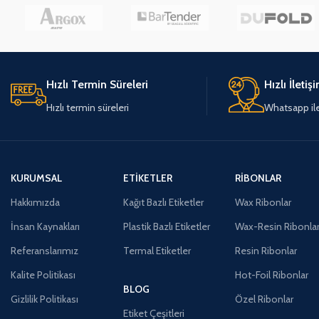
Hızlı Termin Süreleri
Hızlı İletiş
Hızlı termin süreleri
Whatsapp ile 
KURUMSAL
ETIKETLER
RIBONLAR
Hakkımızda
Kağıt Bazlı Etiketler
Wax Ribonlar
İnsan Kaynakları
Plastik Bazlı Etiketler
Wax-Resin Ribonla
Referanslarımız
Termal Etiketler
Resin Ribonlar
Kalite Politikası
Hot-Foil Ribonlar
BLOG
Gizlilik Politikası
Özel Ribonlar
Etiket Çeşitleri