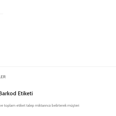
ş
LER
Barkod Etiketi
nı ve toplam etiket talep miktarınızı belirterek müşteri