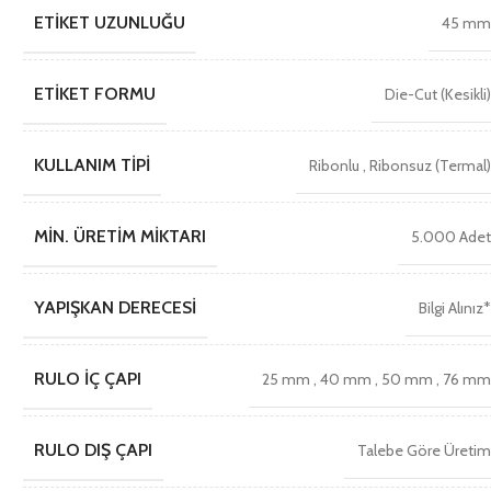
ETIKET UZUNLUĞU
45 m
ETIKET FORMU
Die-Cut (Kesikli
KULLANIM TIPI
Ribonlu
,
Ribonsuz (Termal
MIN. ÜRETIM MIKTARI
5.000 Ade
YAPIŞKAN DERECESI
Bilgi Alınız
RULO İÇ ÇAPI
25 mm
,
40 mm
,
50 mm
,
76 m
RULO DIŞ ÇAPI
Talebe Göre Üreti