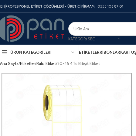
EN
PROFESYONEL ETİKET ÇÖZÜMLERİ - ÜRETİCİ FİRMA
M : 0555 106 87 01
KATEGORI SEÇ
ÜRÜN KATEGORILERI
ETIKETLER
RIBONLAR
KARTU
Ana Sayfa
Etiketler
Rulo Etiket
20×45 4 ‘lü Bitişik Etiket