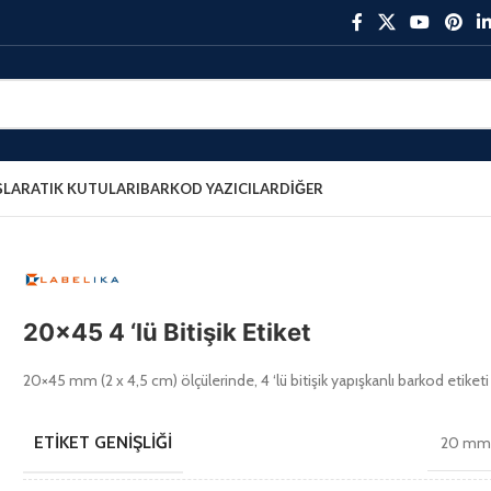
ŞLAR
ATIK KUTULARI
BARKOD YAZICILAR
DIĞER
20×45 4 ‘lü Bitişik Etiket
20×45 mm (2 x 4,5 cm) ölçülerinde, 4 ‘lü bitişik yapışkanlı barkod etiketi
ETIKET GENIŞLIĞI
20 m