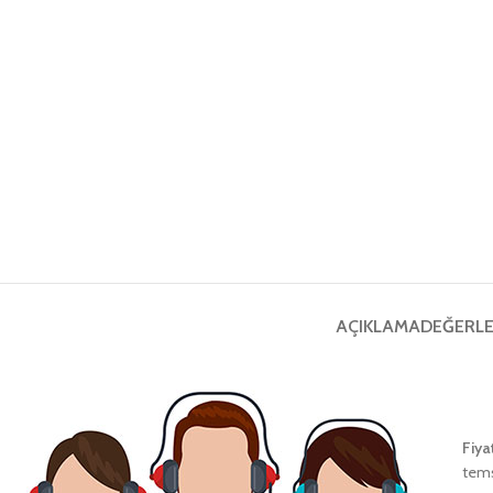
AÇIKLAMA
DEĞERLE
Fiya
tems