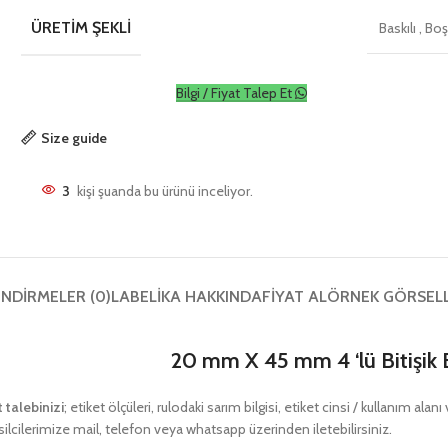
ÜRETIM ŞEKLI
Baskılı
,
Bo
Bilgi / Fiyat Talep Et
Size guide
3
kişi şuanda bu ürünü inceliyor.
NDIRMELER (0)
LABELIKA HAKKINDA
FIYAT AL
ÖRNEK GÖRSEL
20 mm X 45 mm 4 ‘lü Bitişik 
t talebinizi
; etiket ölçüleri, rulodaki sarım bilgisi, etiket cinsi / kullanım ala
ilcilerimize mail, telefon veya whatsapp üzerinden iletebilirsiniz.