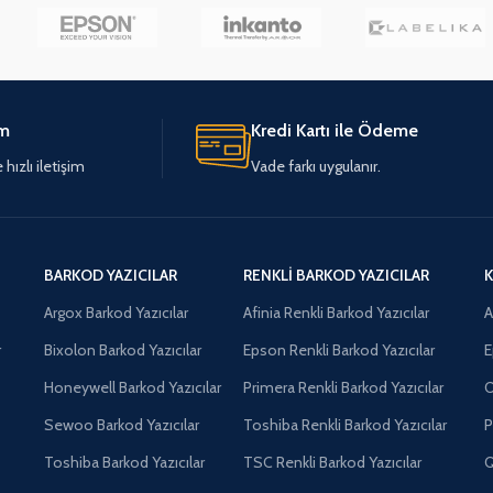
im
Kredi Kartı ile Ödeme
hızlı iletişim
Vade farkı uygulanır.
BARKOD YAZICILAR
RENKLI BARKOD YAZICILAR
K
Argox Barkod Yazıcılar
Afinia Renkli Barkod Yazıcılar
A
r
Bixolon Barkod Yazıcılar
Epson Renkli Barkod Yazıcılar
E
Honeywell Barkod Yazıcılar
Primera Renkli Barkod Yazıcılar
O
Sewoo Barkod Yazıcılar
Toshiba Renkli Barkod Yazıcılar
P
Toshiba Barkod Yazıcılar
TSC Renkli Barkod Yazıcılar
Q