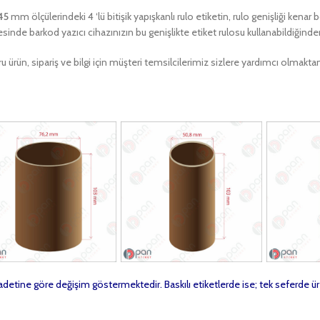
45
mm ölçülerindeki 4 ‘lü bitişik yapışkanlı rulo etiketin, rulo genişliği kenar
sinde barkod yazıcı cihazınızın bu genişlikte etiket rulosu kullanabildiğind
u ürün, sipariş ve bilgi için müşteri temsilcilerimiz sizlere yardımcı olma
t adetine göre değişim göstermektedir. Baskılı etiketlerde ise; tek seferde ür