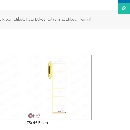
What
,
Ribon Etiket
,
Rulo Etiket
,
Silvermat Etiket
,
Termal
75×45 Etiket