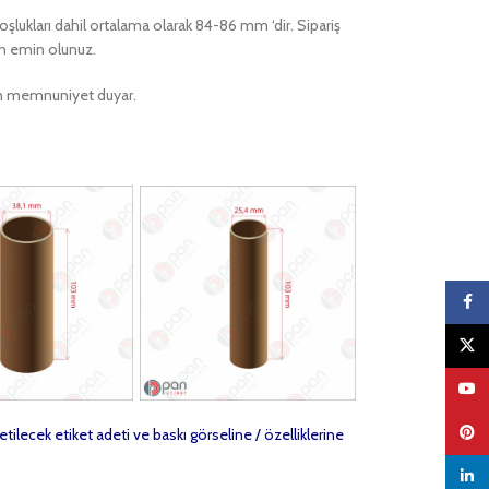
 boşlukları dahil ortalama olarak 84-86 mm ‘dir. Sipariş
en emin olunuz.
ktan memnuniyet duyar.
Faceb
X
YouTu
Pinter
etilecek etiket adeti ve baskı görseline / özelliklerine
linked