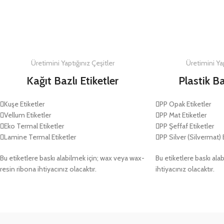
DETAYLAR
DETAYLAR
Üretimini Yaptığınız Çeşitler
Üretimini Yap
Kağıt Bazlı Etiketler
Plastik Ba
Kuşe Etiketler
PP Opak Etiketler
Vellum Etiketler
PP Mat Etiketler
Eko Termal Etiketler
PP Şeffaf Etiketler
Lamine Termal Etiketler
PP Silver (Silvermat) 
Bu etiketlere baskı alabilmek için; wax veya wax-
Bu etiketlere baskı alab
resin ribona ihtiyacınız olacaktır.
ihtiyacınız olacaktır.