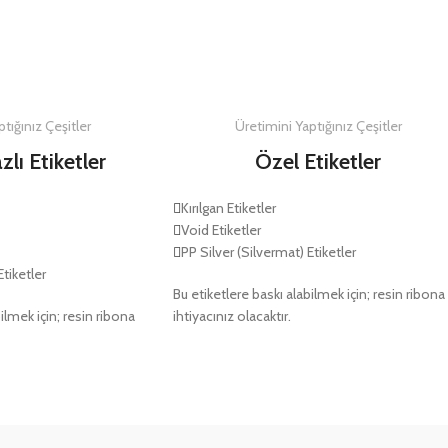
DETAYLAR
DETAYLAR
tığınız Çeşitler
Üretimini Yaptığınız Çeşitler
zlı Etiketler
Özel Etiketler
Kırılgan Etiketler
Void Etiketler
PP Silver (Silvermat) Etiketler
Etiketler
Bu etiketlere baskı alabilmek için; resin ribona
ilmek için; resin ribona
ihtiyacınız olacaktır.