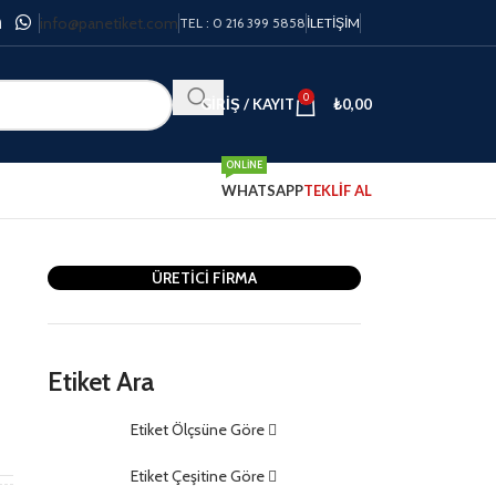
info@panetiket.com
TEL : 0 216 399 5858
İLETIŞIM
0
GIRIŞ / KAYIT
₺
0,00
ONLINE
WHATSAPP
TEKLİF AL
ÜRETİCİ FİRMA
Etiket Ara
Etiket Ölçsüne Göre
m
Etiket Çeşitine Göre