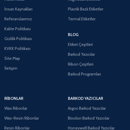
İnsan Kaynakları
Plastik Bazlı Etiketler
Referanslarımız
Termal Etiketler
Kalite Politikası
BLOG
Gizlilik Politikası
Etiket Çeşitleri
KVKK Politikası
Barkod Yazıcılar
Site Map
Ribon Çeşitleri
İletişim
Barkod Programları
RIBONLAR
BARKOD YAZICILAR
Wax Ribonlar
Argox Barkod Yazıcılar
Wax-Resin Ribonlar
Bixolon Barkod Yazıcılar
Resin Ribonlar
Honeywell Barkod Yazıcılar