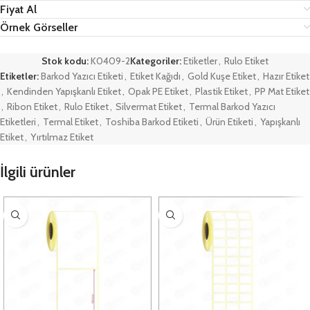
Fiyat Al
Örnek Görseller
Stok kodu:
K0409-2
Kategoriler:
Etiketler
,
Rulo Etiket
Etiketler:
Barkod Yazıcı Etiketi
,
Etiket Kağıdı
,
Gold Kuşe Etiket
,
Hazır Etiket
,
Kendinden Yapışkanlı Etiket
,
Opak PE Etiket
,
Plastik Etiket
,
PP Mat Etiket
,
Ribon Etiket
,
Rulo Etiket
,
Silvermat Etiket
,
Termal Barkod Yazıcı
Etiketleri
,
Termal Etiket
,
Toshiba Barkod Etiketi
,
Ürün Etiketi
,
Yapışkanlı
Etiket
,
Yırtılmaz Etiket
İlgili ürünler