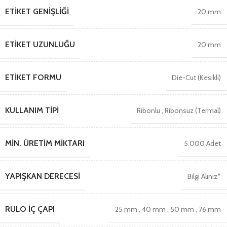
ETIKET GENIŞLIĞI
20 mm
ETIKET UZUNLUĞU
20 mm
ETIKET FORMU
Die-Cut (Kesikli)
KULLANIM TIPI
Ribonlu
,
Ribonsuz (Termal)
MIN. ÜRETIM MIKTARI
5.000 Adet
YAPIŞKAN DERECESI
Bilgi Alınız*
RULO İÇ ÇAPI
25 mm
,
40 mm
,
50 mm
,
76 mm