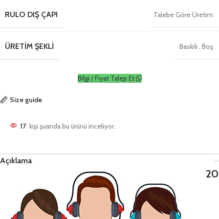
RULO DIŞ ÇAPI
Talebe Göre Üretim
ÜRETIM ŞEKLI
Baskılı
,
Boş
Bilgi / Fiyat Talep Et
Size guide
17
kişi şuanda bu ürünü inceliyor.
Açıklama
20