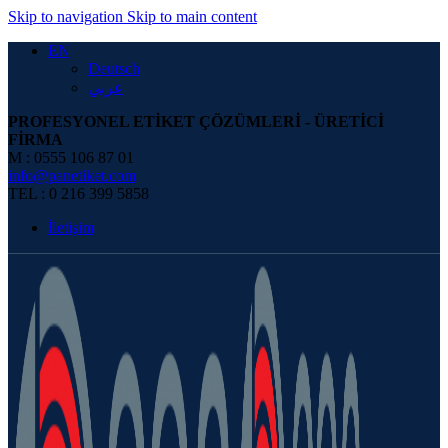
0
Skip to navigation
Skip to main content
EN
Deutsch
عربي
PROFESYONEL ETİKET ÇÖZÜMLERİ - ÜRETİCİ
FİRMA
M : 0555 106 87 01
info@panetiket.com
TEL : 0 216 399 5858
İletişim