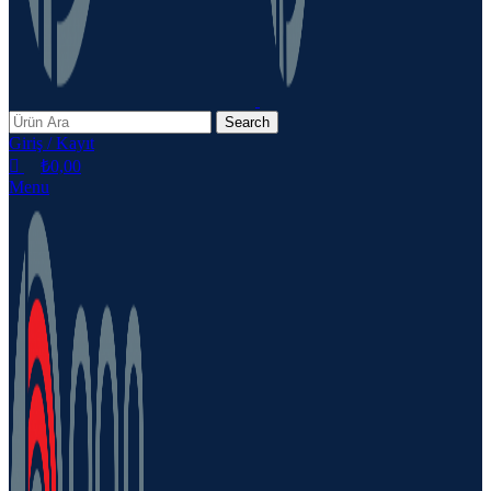
Search
Giriş / Kayıt
₺
0,00
Menu