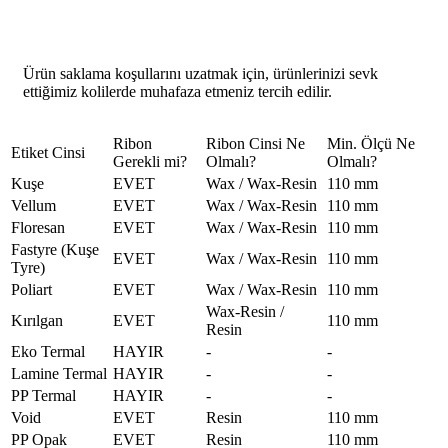
Ürün saklama koşullarını uzatmak için, ürünlerinizi sevk
ettiğimiz kolilerde muhafaza etmeniz tercih edilir.
Ribon
Ribon Cinsi Ne
Min. Ölçü Ne
Etiket Cinsi
Gerekli mi?
Olmalı?
Olmalı?
Kuşe
EVET
Wax / Wax-Resin
110 mm
Vellum
EVET
Wax / Wax-Resin
110 mm
Floresan
EVET
Wax / Wax-Resin
110 mm
Fastyre (Kuşe
EVET
Wax / Wax-Resin
110 mm
Tyre)
Poliart
EVET
Wax / Wax-Resin
110 mm
Wax-Resin /
Kırılgan
EVET
110 mm
Resin
Eko Termal
HAYIR
-
-
Lamine Termal
HAYIR
-
-
PP Termal
HAYIR
-
-
Void
EVET
Resin
110 mm
PP Opak
EVET
Resin
110 mm