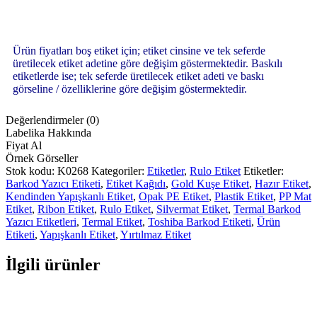
Ürün fiyatları boş etiket için; etiket cinsine ve tek seferde
üretilecek etiket adetine göre değişim göstermektedir. Baskılı
etiketlerde ise; tek seferde üretilecek etiket adeti ve baskı
görseline / özelliklerine göre değişim göstermektedir.
Değerlendirmeler (0)
Labelika Hakkında
Fiyat Al
Örnek Görseller
Stok kodu:
K0268
Kategoriler:
Etiketler
,
Rulo Etiket
Etiketler:
Barkod Yazıcı Etiketi
,
Etiket Kağıdı
,
Gold Kuşe Etiket
,
Hazır Etiket
,
Kendinden Yapışkanlı Etiket
,
Opak PE Etiket
,
Plastik Etiket
,
PP Mat
Etiket
,
Ribon Etiket
,
Rulo Etiket
,
Silvermat Etiket
,
Termal Barkod
Yazıcı Etiketleri
,
Termal Etiket
,
Toshiba Barkod Etiketi
,
Ürün
Etiketi
,
Yapışkanlı Etiket
,
Yırtılmaz Etiket
İlgili ürünler