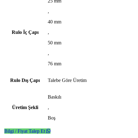
25 mm
,
40 mm
Rulo İç Çapı
,
50 mm
,
76 mm
Rulo Dış Çapı
Talebe Göre Üretim
Baskılı
Üretim Şekli
,
Boş
Bilgi / Fiyat Talep Et