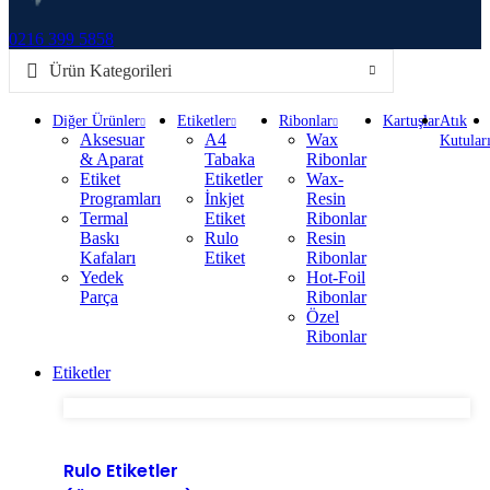
0216 399 5858
Ürün Kategorileri
Diğer Ürünler
Etiketler
Ribonlar
Kartuşlar
Atık
Aksesuar
A4
Wax
Kutular
& Aparat
Tabaka
Ribonlar
Etiket
Etiketler
Wax-
Programları
İnkjet
Resin
Termal
Etiket
Ribonlar
Baskı
Rulo
Resin
Kafaları
Etiket
Ribonlar
Yedek
Hot-Foil
Parça
Ribonlar
Özel
Ribonlar
Etiketler
Rulo Etiketler