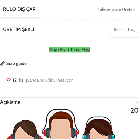
RULO DIŞ ÇAPI
Talebe Göre Üretim
ÜRETIM ŞEKLI
Baskılı
,
Boş
Bilgi / Fiyat Talep Et
Size guide
12
kişi şuanda bu ürünü inceliyor.
Açıklama
20