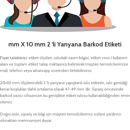
mm X 10 mm 2 ‘li Yanyana Barkod Etiketi
Fiyat talebinizi
; etiket ölçüleri, rulodaki sarım bilgisi, etiket cinsi / kullanım
alanı ve toplam etiket talep miktarınızı belirterek müşteri temsilcilerimize
mail, telefon veya whatsapp üzerinden iletebilirsiniz.
20×10
mm ölçülerindeki 2 ‘li yanyana yapışkanlı rulo etiketin, rulo genişliği
kenar boşlukları dahil ortalama olarak 47-49 mm ‘dir. Sipariş öncesinde
barkod yazıcı cihazınızın bu genişlikte etiket rulosu kullanabildiğinden emin
olunuz.
Doğru ürün, sipariş ve bilgi için müşteri temsilcilerimiz sizlere yardımcı
olmaktan memnuniyet duyar.