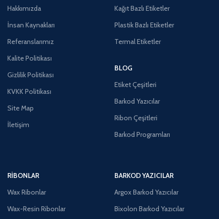
Hakkımızda
Kağıt Bazlı Etiketler
İnsan Kaynakları
Plastik Bazlı Etiketler
Referanslarımız
Termal Etiketler
Kalite Politikası
BLOG
Gizlilik Politikası
Etiket Çeşitleri
KVKK Politikası
Barkod Yazıcılar
Site Map
Ribon Çeşitleri
İletişim
Barkod Programları
RIBONLAR
BARKOD YAZICILAR
Wax Ribonlar
Argox Barkod Yazıcılar
Wax-Resin Ribonlar
Bixolon Barkod Yazıcılar