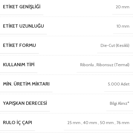
ETIKET GENIŞLIĞI
20 mm
ETIKET UZUNLUĞU
10 mm
ETIKET FORMU
Die-Cut (Kesikli)
KULLANIM TIPI
Ribonlu
,
Ribonsuz (Termal)
MIN. ÜRETIM MIKTARI
5.000 Adet
YAPIŞKAN DERECESI
Bilgi Alınız*
RULO İÇ ÇAPI
25 mm
,
40 mm
,
50 mm
,
76 mm