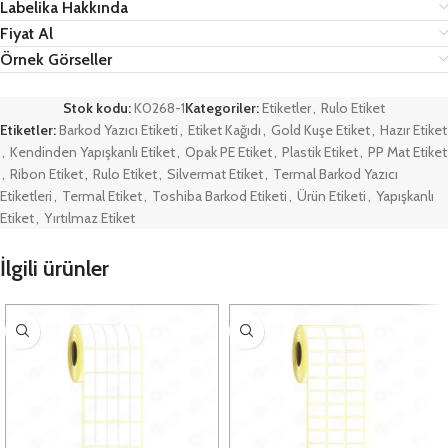
Labelika Hakkında
Fiyat Al
Örnek Görseller
Stok kodu:
K0268-1
Kategoriler:
Etiketler
,
Rulo Etiket
Etiketler:
Barkod Yazıcı Etiketi
,
Etiket Kağıdı
,
Gold Kuşe Etiket
,
Hazır Etiket
,
Kendinden Yapışkanlı Etiket
,
Opak PE Etiket
,
Plastik Etiket
,
PP Mat Etiket
,
Ribon Etiket
,
Rulo Etiket
,
Silvermat Etiket
,
Termal Barkod Yazıcı
Etiketleri
,
Termal Etiket
,
Toshiba Barkod Etiketi
,
Ürün Etiketi
,
Yapışkanlı
Etiket
,
Yırtılmaz Etiket
İlgili ürünler