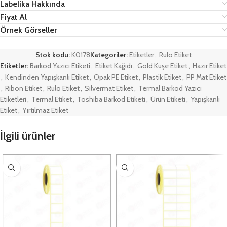
Labelika Hakkında
Fiyat Al
Örnek Görseller
Stok kodu:
K0178
Kategoriler:
Etiketler
,
Rulo Etiket
Etiketler:
Barkod Yazıcı Etiketi
,
Etiket Kağıdı
,
Gold Kuşe Etiket
,
Hazır Etiket
,
Kendinden Yapışkanlı Etiket
,
Opak PE Etiket
,
Plastik Etiket
,
PP Mat Etiket
,
Ribon Etiket
,
Rulo Etiket
,
Silvermat Etiket
,
Termal Barkod Yazıcı
Etiketleri
,
Termal Etiket
,
Toshiba Barkod Etiketi
,
Ürün Etiketi
,
Yapışkanlı
Etiket
,
Yırtılmaz Etiket
İlgili ürünler