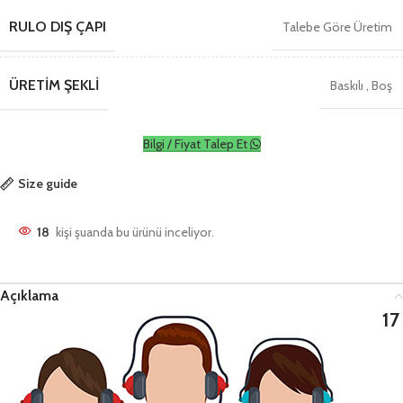
RULO DIŞ ÇAPI
Talebe Göre Üretim
ÜRETIM ŞEKLI
Baskılı
,
Boş
Bilgi / Fiyat Talep Et
Size guide
18
kişi şuanda bu ürünü inceliyor.
Açıklama
17