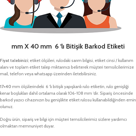
mm X 40 mm 6 ‘lı Bitişik Barkod Etiketi
Fiyat talebinizi
; etiket ölçüleri, rulodaki sarım bilgisi, etiket cinsi / kullanım
alanı ve toplam etiket talep miktarınızı belirterek müşteri temsilcilerimize
mail, telefon veya whatsapp üzerinden iletebilirsiniz.
17×40
mm ölçülerindeki 6 ‘lı bitişik yapışkanlı rulo etiketin, rulo genişliği
kenar boşlukları dahil ortalama olarak 106-108 mm ‘dir. Sipariş öncesinde
barkod yazıcı cihazınızın bu genişlikte etiket rulosu kullanabildiğinden emin
olunuz.
Doğru ürün, sipariş ve bilgi için müşteri temsilcilerimiz sizlere yardımcı
olmaktan memnuniyet duyar.