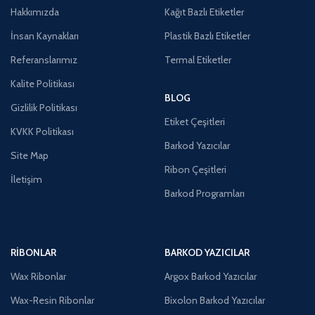
Hakkımızda
Kağıt Bazlı Etiketler
İnsan Kaynakları
Plastik Bazlı Etiketler
Referanslarımız
Termal Etiketler
Kalite Politikası
BLOG
Gizlilik Politikası
Etiket Çeşitleri
KVKK Politikası
Barkod Yazıcılar
Site Map
Ribon Çeşitleri
İletişim
Barkod Programları
RIBONLAR
BARKOD YAZICILAR
Wax Ribonlar
Argox Barkod Yazıcılar
Wax-Resin Ribonlar
Bixolon Barkod Yazıcılar