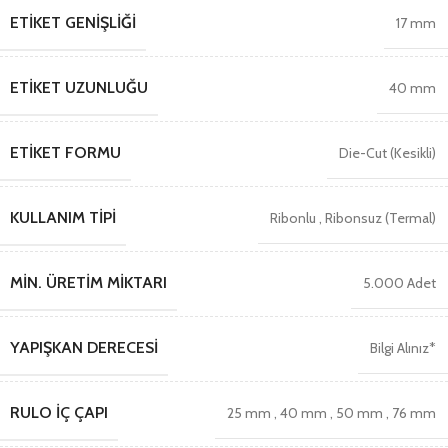
ETIKET GENIŞLIĞI
17 mm
ETIKET UZUNLUĞU
40 mm
ETIKET FORMU
Die-Cut (Kesikli)
KULLANIM TIPI
Ribonlu
,
Ribonsuz (Termal)
MIN. ÜRETIM MIKTARI
5.000 Adet
YAPIŞKAN DERECESI
Bilgi Alınız*
RULO İÇ ÇAPI
25 mm
,
40 mm
,
50 mm
,
76 mm