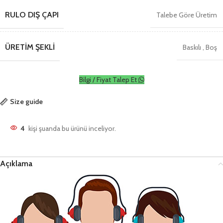
RULO DIŞ ÇAPI
Talebe Göre Üretim
ÜRETIM ŞEKLI
Baskılı
,
Boş
Bilgi / Fiyat Talep Et
Size guide
4
kişi şuanda bu ürünü inceliyor.
Açıklama