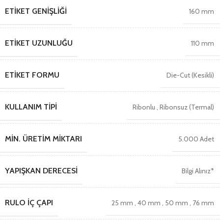
ETIKET GENIŞLIĞI
160 mm
ETIKET UZUNLUĞU
110 mm
ETIKET FORMU
Die-Cut (Kesikli)
KULLANIM TIPI
Ribonlu
,
Ribonsuz (Termal)
MIN. ÜRETIM MIKTARI
5.000 Adet
YAPIŞKAN DERECESI
Bilgi Alınız*
RULO İÇ ÇAPI
25 mm
,
40 mm
,
50 mm
,
76 mm