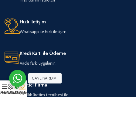
Hızlı İletişim
Whatsapp ile hızlı iletişim
Kredi Kartı ile Ödeme
Vade farkı uygulanır.
CANLI YARDIM
Üretici Firma
M ÜRÜNLERİMİZ
Menu
Whatsapp
İletişim
14 yıllık üretim tecrübesi ile..
KURUMSAL
ETIKETLER
Hakkımızda
Kağıt Bazlı Etiketler