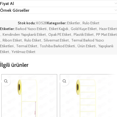
Fiyat Al
Örnek Görseller
Stok kodu:
K0528
Kategoriler:
Etiketler
,
Rulo Etiket
Etiketler:
Barkod Yazıcı Etiketi
,
Etiket Kağıdı
,
Gold Kuşe Etiket
,
Hazır Etiket
,
Kendinden Yapışkanlı Etiket
,
Opak PE Etiket
,
Plastik Etiket
,
PP Mat Etiket
,
Ribon Etiket
,
Rulo Etiket
,
Silvermat Etiket
,
Termal Barkod Yazıcı
Etiketleri
,
Termal Etiket
,
Toshiba Barkod Etiketi
,
Ürün Etiketi
,
Yapışkanlı
Etiket
,
Yırtılmaz Etiket
İlgili ürünler