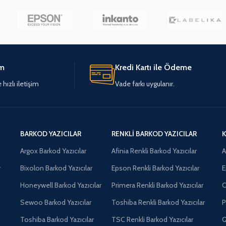
im
Kredi Kartı ile Ödeme
hızlı iletişim
Vade farkı uygulanır.
BARKOD YAZICILAR
RENKLI BARKOD YAZICILAR
K
Argox Barkod Yazıcılar
Afinia Renkli Barkod Yazıcılar
A
r
Bixolon Barkod Yazıcılar
Epson Renkli Barkod Yazıcılar
E
Honeywell Barkod Yazıcılar
Primera Renkli Barkod Yazıcılar
O
Sewoo Barkod Yazıcılar
Toshiba Renkli Barkod Yazıcılar
P
Toshiba Barkod Yazıcılar
TSC Renkli Barkod Yazıcılar
Q