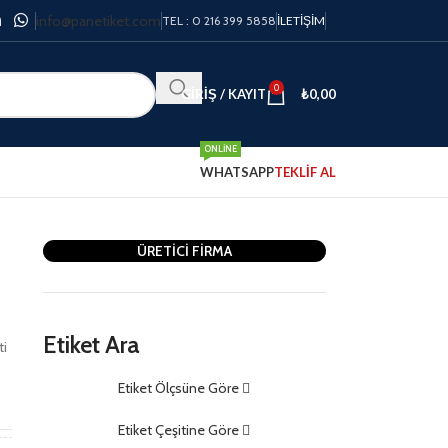
info@panetiket.com
TEL : 0 216 399 5858
İLETIŞIM
0
GIRIŞ / KAYIT
₺
0,00
ONLINE
WHATSAPP
TEKLİF AL
ÜRETİCİ FİRMA
Etiket Ara
ti
Etiket Ölçsüne Göre
m
Etiket Çeşitine Göre