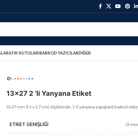
ŞLAR
ATIK KUTULARI
BARKOD YAZICILAR
DIĞER
13×27 2 ‘li Yanyana Etiket
13×27 mm (1,3 x 2,7 cm) ölçülerinde, 2 ‘li yanyana yapışkanlı barkod etike
ETIKET GENIŞLIĞI
13 m