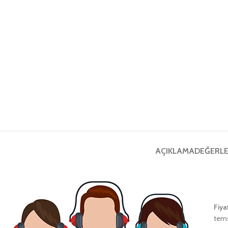
AÇIKLAMA
DEĞERLE
Fiya
tems