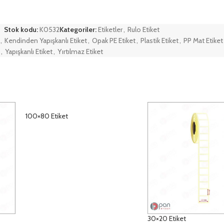
Stok kodu:
K0532
Kategoriler:
Etiketler
,
Rulo Etiket
,
Kendinden Yapışkanlı Etiket
,
Opak PE Etiket
,
Plastik Etiket
,
PP Mat Etiket
,
Yapışkanlı Etiket
,
Yırtılmaz Etiket
100×80 Etiket
DETAYLAR
30×20 Etiket