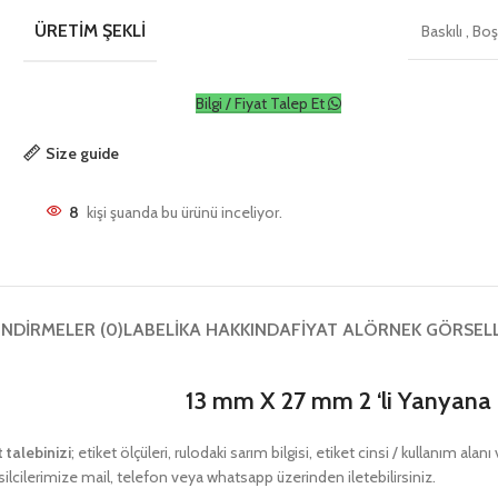
ÜRETIM ŞEKLI
Baskılı
,
Bo
Bilgi / Fiyat Talep Et
Size guide
8
kişi şuanda bu ürünü inceliyor.
NDIRMELER (0)
LABELIKA HAKKINDA
FIYAT AL
ÖRNEK GÖRSEL
13 mm X 27 mm 2 ‘li Yanyana 
t talebinizi
; etiket ölçüleri, rulodaki sarım bilgisi, etiket cinsi / kullanım ala
ilcilerimize mail, telefon veya whatsapp üzerinden iletebilirsiniz.