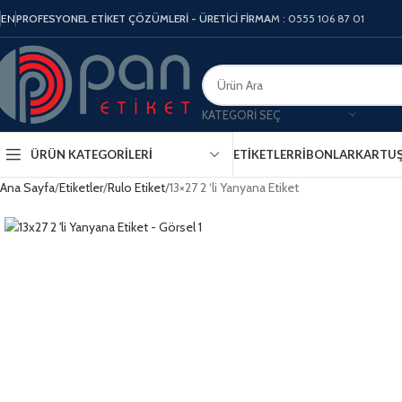
EN
PROFESYONEL ETİKET ÇÖZÜMLERİ - ÜRETİCİ FİRMA
M : 0555 106 87 01
KATEGORI SEÇ
ÜRÜN KATEGORILERI
ETIKETLER
RIBONLAR
KARTU
Ana Sayfa
Etiketler
Rulo Etiket
13×27 2 ‘li Yanyana Etiket