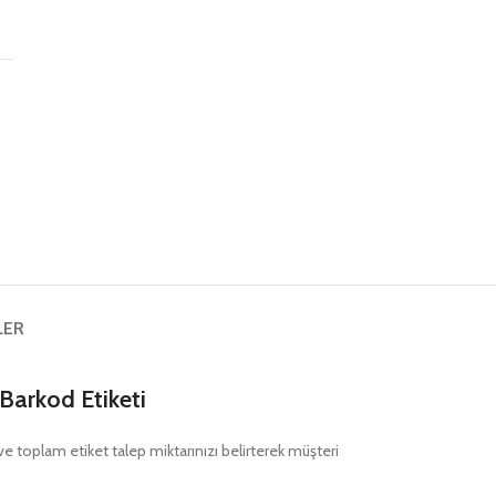
ş
LER
Barkod Etiketi
nı ve toplam etiket talep miktarınızı belirterek müşteri