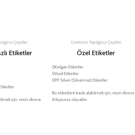
DETAYLAR
tığınız Çeşitler
Üretimini Yaptığınız Çeşitler
zlı Etiketler
Özel Etiketler
Kırılgan Etiketler
Void Etiketler
PP Silver (Silvermat) Etiketler
Etiketler
Bu etiketlere baskı alabilmek için; resin ribona
ilmek için; resin ribona
ihtiyacınız olacaktır.