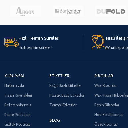
Hızlı Termin Süreleri
Hızlı İletiş
Hızlı termin süreleri
Whatsapp ile 
KURUMSAL
ETIKETLER
RIBONLAR
Hakkımızda
Kağıt Bazlı Etiketler
Wax Ribonlar
İnsan Kaynakları
Plastik Bazlı Etiketler
Wax-Resin Ribonla
Referanslarımız
Termal Etiketler
Resin Ribonlar
Kalite Politikası
Hot-Foil Ribonlar
BLOG
Gizlilik Politikası
Özel Ribonlar