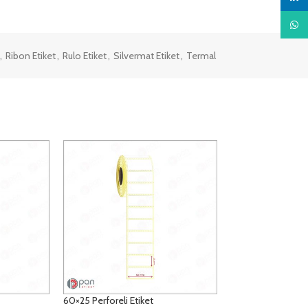
What
,
Ribon Etiket
,
Rulo Etiket
,
Silvermat Etiket
,
Termal
60×25 Perforeli Etiket