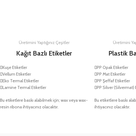
DETAYLAR
DETAYLAR
Üretimini Yaptığınız Çeşitler
Üretimini Yap
Kağıt Bazlı Etiketler
Plastik Ba
Kuşe Etiketler
PP Opak Etiketler
Vellum Etiketler
PP Mat Etiketler
Eko Termal Etiketler
PP Şeffaf Etiketler
Lamine Termal Etiketler
PP Silver (Silvermat) 
Bu etiketlere baskı alabilmek için; wax veya wax-
Bu etiketlere baskı alab
resin ribona ihtiyacınız olacaktır.
ihtiyacınız olacaktır.