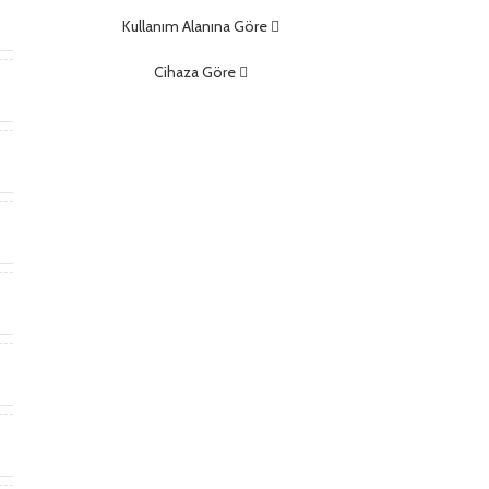
m
Kullanım Alanına Göre
Cihaza Göre
)
)
t
*
m
m