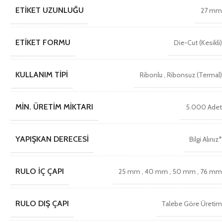
ETIKET UZUNLUĞU
27 m
ETIKET FORMU
Die-Cut (Kesikli
KULLANIM TIPI
Ribonlu
,
Ribonsuz (Termal
MIN. ÜRETIM MIKTARI
5.000 Ade
YAPIŞKAN DERECESI
Bilgi Alınız
RULO İÇ ÇAPI
25 mm
,
40 mm
,
50 mm
,
76 m
RULO DIŞ ÇAPI
Talebe Göre Üreti