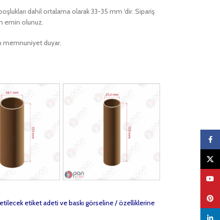
 boşlukları dahil ortalama olarak 33-35 mm ‘dir. Sipariş
en emin olunuz.
ktan memnuniyet duyar.
Faceb
X
YouTu
Pinter
etilecek etiket adeti ve baskı görseline / özelliklerine
linked