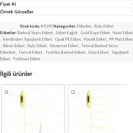
Fiyat Al
Örnek Görseller
Stok kodu:
K0590
Kategoriler:
Etiketler
,
Rulo Etiket
Etiketler:
Barkod Yazıcı Etiketi
,
Etiket Kağıdı
,
Gold Kuşe Etiket
,
Hazır Etiket
,
Kendinden Yapışkanlı Etiket
,
Opak PE Etiket
,
Plastik Etiket
,
PP Mat Etiket
,
Ribon Etiket
,
Rulo Etiket
,
Silvermat Etiket
,
Termal Barkod Yazıcı
Etiketleri
,
Termal Etiket
,
Toshiba Barkod Etiketi
,
Ürün Etiketi
,
Yapışkanlı
Etiket
,
Yırtılmaz Etiket
İlgili ürünler