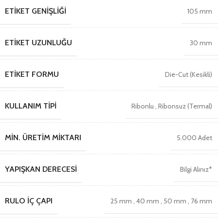
ETIKET GENIŞLIĞI
105 mm
ETIKET UZUNLUĞU
30 mm
ETIKET FORMU
Die-Cut (Kesikli)
KULLANIM TIPI
Ribonlu
,
Ribonsuz (Termal)
MIN. ÜRETIM MIKTARI
5.000 Adet
YAPIŞKAN DERECESI
Bilgi Alınız*
RULO İÇ ÇAPI
25 mm
,
40 mm
,
50 mm
,
76 mm