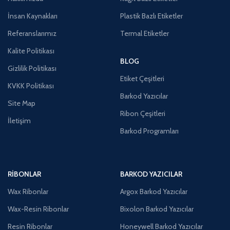
İnsan Kaynakları
Plastik Bazlı Etiketler
Referanslarımız
Termal Etiketler
Kalite Politikası
BLOG
Gizlilik Politikası
Etiket Çeşitleri
KVKK Politikası
Barkod Yazıcılar
Site Map
Ribon Çeşitleri
İletişim
Barkod Programları
RIBONLAR
BARKOD YAZICILAR
Wax Ribonlar
Argox Barkod Yazıcılar
Wax-Resin Ribonlar
Bixolon Barkod Yazıcılar
Resin Ribonlar
Honeywell Barkod Yazıcılar