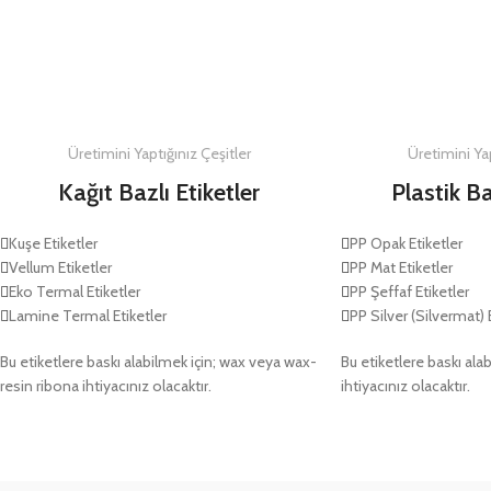
DETAYLAR
DETAYLAR
Üretimini Yaptığınız Çeşitler
Üretimini Yap
Kağıt Bazlı Etiketler
Plastik Ba
Kuşe Etiketler
PP Opak Etiketler
Vellum Etiketler
PP Mat Etiketler
Eko Termal Etiketler
PP Şeffaf Etiketler
Lamine Termal Etiketler
PP Silver (Silvermat) 
Bu etiketlere baskı alabilmek için; wax veya wax-
Bu etiketlere baskı alab
resin ribona ihtiyacınız olacaktır.
ihtiyacınız olacaktır.