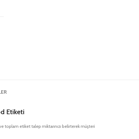
ş
LER
 Etiketi
nı ve toplam etiket talep miktarınızı belirterek müşteri