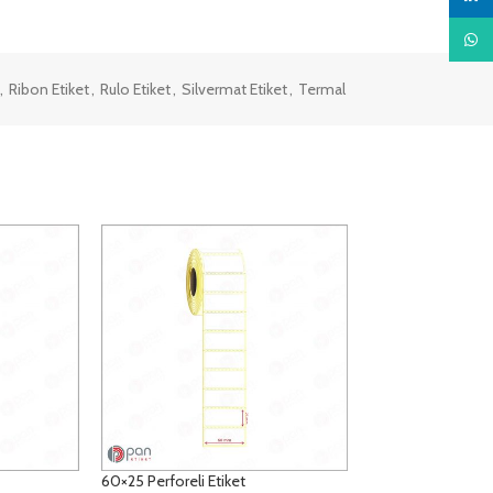
What
,
Ribon Etiket
,
Rulo Etiket
,
Silvermat Etiket
,
Termal
60×25 Perforeli Etiket