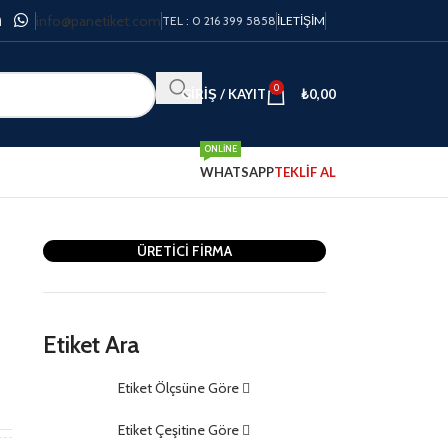
info@panetiket.com
TEL : 0 216 399 5858
İLETIŞIM
0
GIRIŞ / KAYIT
₺
0,00
ONLINE
WHATSAPP
TEKLİF AL
ÜRETİCİ FİRMA
Etiket Ara
Etiket Ölçsüne Göre
m
Etiket Çeşitine Göre