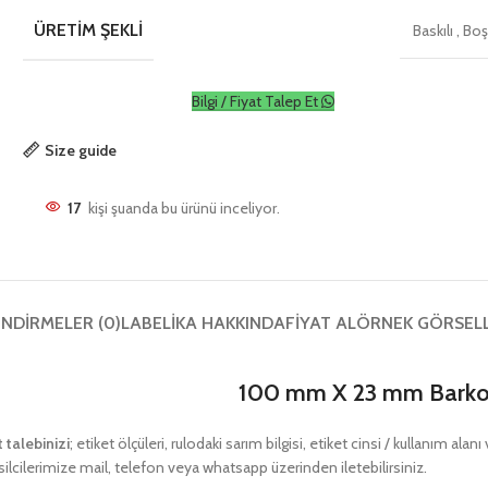
ÜRETIM ŞEKLI
Baskılı
,
Bo
Bilgi / Fiyat Talep Et
Size guide
17
kişi şuanda bu ürünü inceliyor.
NDIRMELER (0)
LABELIKA HAKKINDA
FIYAT AL
ÖRNEK GÖRSEL
100 mm X 23 mm Barkod
t talebinizi
; etiket ölçüleri, rulodaki sarım bilgisi, etiket cinsi / kullanım ala
ilcilerimize mail, telefon veya whatsapp üzerinden iletebilirsiniz.