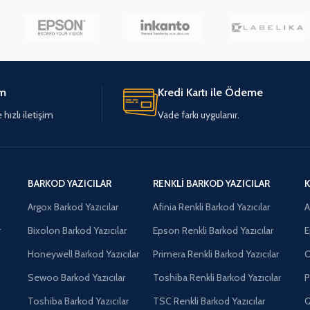
im
Kredi Kartı ile Ödeme
hızlı iletişim
Vade farkı uygulanır.
BARKOD YAZICILAR
RENKLI BARKOD YAZICILAR
K
Argox Barkod Yazıcılar
Afinia Renkli Barkod Yazıcılar
A
r
Bixolon Barkod Yazıcılar
Epson Renkli Barkod Yazıcılar
E
Honeywell Barkod Yazıcılar
Primera Renkli Barkod Yazıcılar
O
Sewoo Barkod Yazıcılar
Toshiba Renkli Barkod Yazıcılar
P
Toshiba Barkod Yazıcılar
TSC Renkli Barkod Yazıcılar
Q