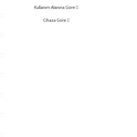
m
Kullanım Alanına Göre
Cihaza Göre
)
)
t
*
m
m