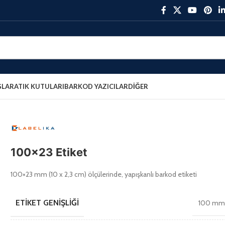
ŞLAR
ATIK KUTULARI
BARKOD YAZICILAR
DIĞER
100×23 Etiket
100×23 mm (10 x 2,3 cm) ölçülerinde, yapışkanlı barkod etiketi
ETIKET GENIŞLIĞI
100 m