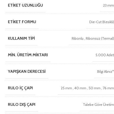
ETIKET UZUNLUĞU
23 m
ETIKET FORMU
Die-Cut (Kesikli
KULLANIM TIPI
Ribonlu
,
Ribonsuz (Termal
MIN. ÜRETIM MIKTARI
5.000 Ade
YAPIŞKAN DERECESI
Bilgi Alınız
RULO İÇ ÇAPI
25 mm
,
40 mm
,
50 mm
,
76 m
RULO DIŞ ÇAPI
Talebe Göre Üreti