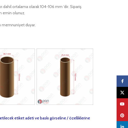
arı dahil ortalama olarak 104-106 mm ‘dir. Sipariş
en emin olunuz.
ktan memnuniyet duyar.
Faceb
X
YouTu
Pinter
etilecek etiket adeti ve baskı görseline / özelliklerine
linked