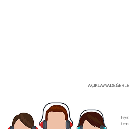
AÇIKLAMA
DEĞERLE
Fiya
tems