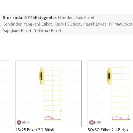
Stok kodu:
K0166
Kategoriler:
Etiketler
,
Rulo Etiket
,
Kendinden Yapışkanlı Etiket
,
Opak PE Etiket
,
Plastik Etiket
,
PP Mat Etiket
,
Yapışkanlı Etiket
,
Yırtılmaz Etiket
45×25 Etiket 2 ‘li Bitişik
50×30 Etiket 2 ‘li Bitişik