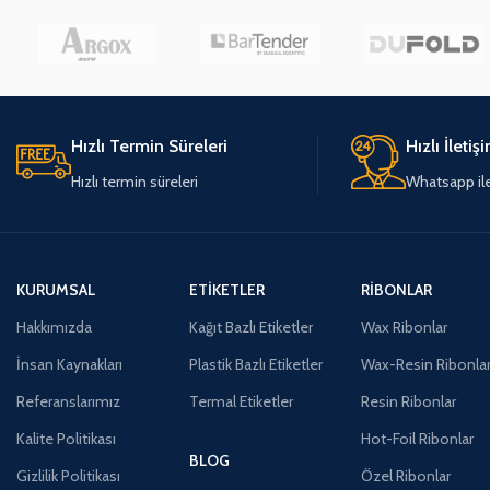
Hızlı Termin Süreleri
Hızlı İletiş
Hızlı termin süreleri
Whatsapp ile 
KURUMSAL
ETIKETLER
RIBONLAR
Hakkımızda
Kağıt Bazlı Etiketler
Wax Ribonlar
İnsan Kaynakları
Plastik Bazlı Etiketler
Wax-Resin Ribonla
Referanslarımız
Termal Etiketler
Resin Ribonlar
Kalite Politikası
Hot-Foil Ribonlar
BLOG
Gizlilik Politikası
Özel Ribonlar