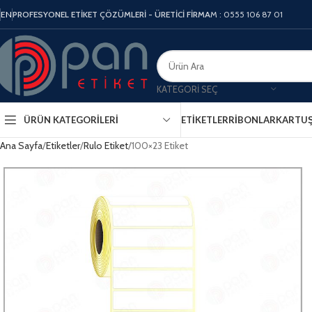
EN
PROFESYONEL ETİKET ÇÖZÜMLERİ - ÜRETİCİ FİRMA
M : 0555 106 87 01
KATEGORI SEÇ
ÜRÜN KATEGORILERI
ETIKETLER
RIBONLAR
KARTU
Ana Sayfa
Etiketler
Rulo Etiket
100×23 Etiket