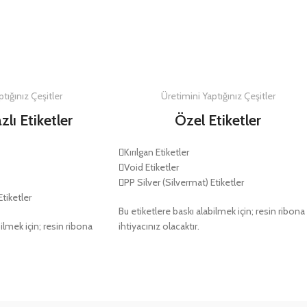
DETAYLAR
DETAYLAR
tığınız Çeşitler
Üretimini Yaptığınız Çeşitler
zlı Etiketler
Özel Etiketler
Kırılgan Etiketler
Void Etiketler
PP Silver (Silvermat) Etiketler
Etiketler
Bu etiketlere baskı alabilmek için; resin ribona
ilmek için; resin ribona
ihtiyacınız olacaktır.