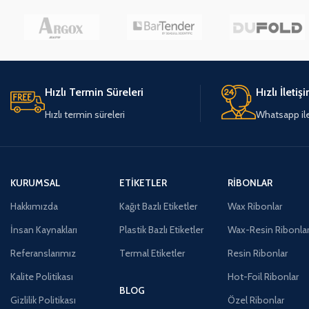
Hızlı Termin Süreleri
Hızlı İletiş
Hızlı termin süreleri
Whatsapp ile 
KURUMSAL
ETIKETLER
RIBONLAR
Hakkımızda
Kağıt Bazlı Etiketler
Wax Ribonlar
İnsan Kaynakları
Plastik Bazlı Etiketler
Wax-Resin Ribonla
Referanslarımız
Termal Etiketler
Resin Ribonlar
Kalite Politikası
Hot-Foil Ribonlar
BLOG
Gizlilik Politikası
Özel Ribonlar