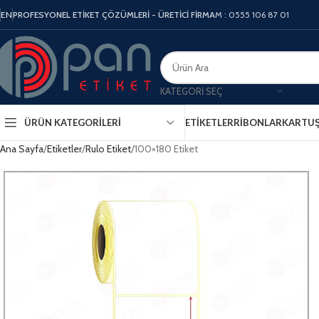
EN
PROFESYONEL ETİKET ÇÖZÜMLERİ - ÜRETİCİ FİRMA
M : 0555 106 87 01
KATEGORI SEÇ
ÜRÜN KATEGORILERI
ETIKETLER
RIBONLAR
KARTU
Ana Sayfa
Etiketler
Rulo Etiket
100×180 Etiket