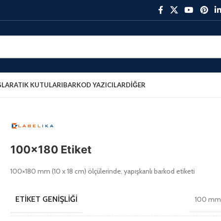
ŞLAR
ATIK KUTULARI
BARKOD YAZICILAR
DIĞER
100×180 Etiket
100×180 mm (10 x 18 cm) ölçülerinde, yapışkanlı barkod etiketi
ETIKET GENIŞLIĞI
100 m