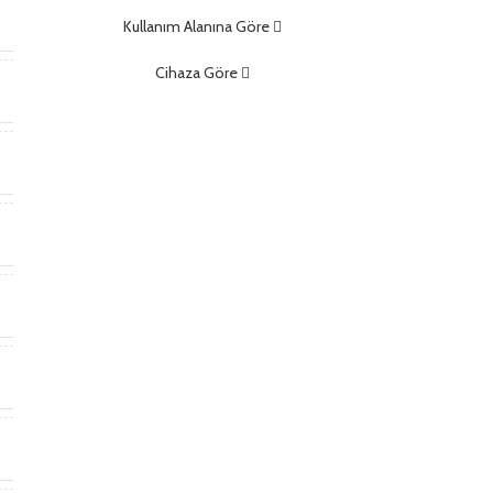
m
Kullanım Alanına Göre
Cihaza Göre
)
)
t
*
m
m