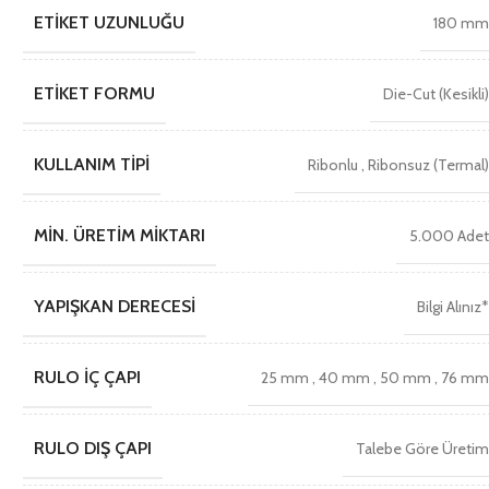
ETIKET UZUNLUĞU
180 m
ETIKET FORMU
Die-Cut (Kesikli
KULLANIM TIPI
Ribonlu
,
Ribonsuz (Termal
MIN. ÜRETIM MIKTARI
5.000 Ade
YAPIŞKAN DERECESI
Bilgi Alınız
RULO İÇ ÇAPI
25 mm
,
40 mm
,
50 mm
,
76 m
RULO DIŞ ÇAPI
Talebe Göre Üreti