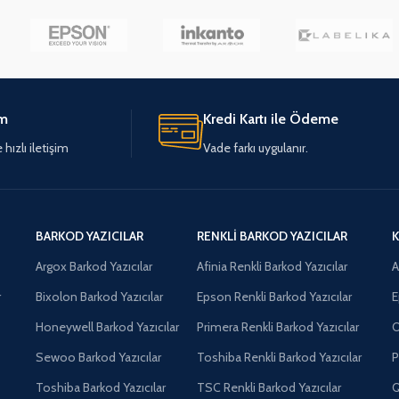
im
Kredi Kartı ile Ödeme
hızlı iletişim
Vade farkı uygulanır.
BARKOD YAZICILAR
RENKLI BARKOD YAZICILAR
K
Argox Barkod Yazıcılar
Afinia Renkli Barkod Yazıcılar
A
r
Bixolon Barkod Yazıcılar
Epson Renkli Barkod Yazıcılar
E
Honeywell Barkod Yazıcılar
Primera Renkli Barkod Yazıcılar
O
Sewoo Barkod Yazıcılar
Toshiba Renkli Barkod Yazıcılar
P
Toshiba Barkod Yazıcılar
TSC Renkli Barkod Yazıcılar
Q