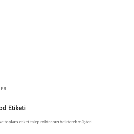
ş
LER
d Etiketi
nı ve toplam etiket talep miktarınızı belirterek müşteri