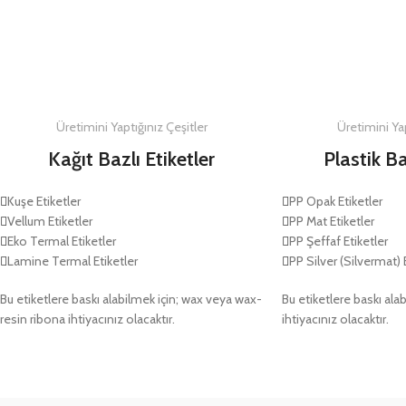
DETAYLAR
DETAYLAR
Üretimini Yaptığınız Çeşitler
Üretimini Yap
Kağıt Bazlı Etiketler
Plastik Ba
Kuşe Etiketler
PP Opak Etiketler
Vellum Etiketler
PP Mat Etiketler
Eko Termal Etiketler
PP Şeffaf Etiketler
Lamine Termal Etiketler
PP Silver (Silvermat) 
Bu etiketlere baskı alabilmek için; wax veya wax-
Bu etiketlere baskı alab
resin ribona ihtiyacınız olacaktır.
ihtiyacınız olacaktır.