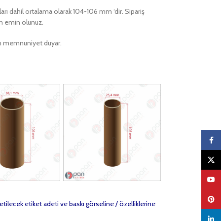
kları dahil ortalama olarak 104-106 mm ‘dir. Sipariş
en emin olunuz.
ktan memnuniyet duyar.
Faceb
X
YouTu
Pinter
etilecek etiket adeti ve baskı görseline / özelliklerine
linked