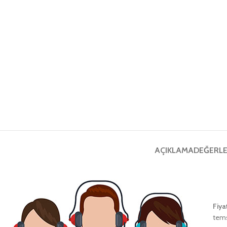
AÇIKLAMA
DEĞERLE
Fiya
tems