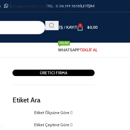
info@panetiket.com
TEL : 0 216 399 5858
İLETIŞIM
0
GIRIŞ / KAYIT
₺
0,00
ONLINE
WHATSAPP
TEKLİF AL
ÜRETİCİ FİRMA
Etiket Ara
Etiket Ölçsüne Göre
m
Etiket Çeşitine Göre