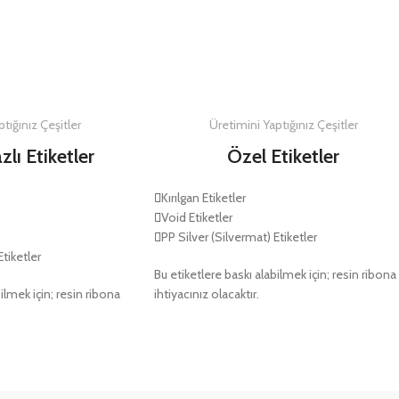
DETAYLAR
DETAYLAR
tığınız Çeşitler
Üretimini Yaptığınız Çeşitler
zlı Etiketler
Özel Etiketler
Kırılgan Etiketler
Void Etiketler
PP Silver (Silvermat) Etiketler
Etiketler
Bu etiketlere baskı alabilmek için; resin ribona
ilmek için; resin ribona
ihtiyacınız olacaktır.