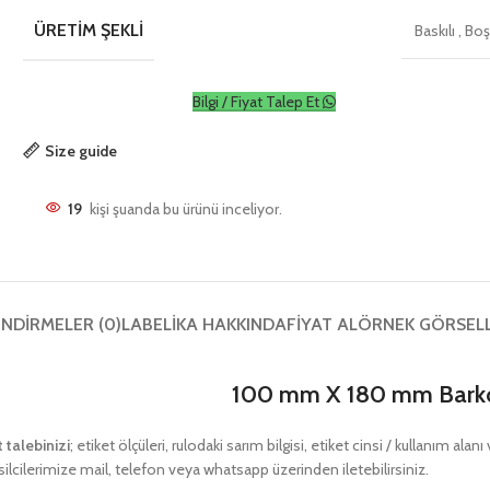
ÜRETIM ŞEKLI
Baskılı
,
Bo
Bilgi / Fiyat Talep Et
Size guide
19
kişi şuanda bu ürünü inceliyor.
NDIRMELER (0)
LABELIKA HAKKINDA
FIYAT AL
ÖRNEK GÖRSEL
100 mm X 180 mm Barko
t talebinizi
; etiket ölçüleri, rulodaki sarım bilgisi, etiket cinsi / kullanım ala
ilcilerimize mail, telefon veya whatsapp üzerinden iletebilirsiniz.