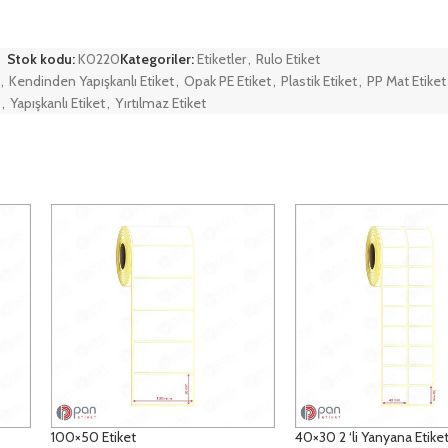
Stok kodu:
K0220
Kategoriler:
Etiketler
,
Rulo Etiket
,
Kendinden Yapışkanlı Etiket
,
Opak PE Etiket
,
Plastik Etiket
,
PP Mat Etiket
,
Yapışkanlı Etiket
,
Yırtılmaz Etiket
100×50 Etiket
40×30 2 ‘li Yanyana Etike