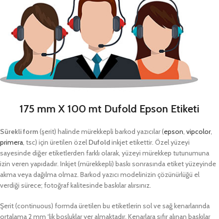
175 mm X 100 mt Dufold Epson Etiketi
Sürekli form
(şerit) halinde mürekkepli barkod yazıcılar (
epson
,
vipcolor
,
primera
, tsc) için üretilen özel
Dufold
inkjet etikettir. Özel yüzeyi
sayesinde diğer etiketlerden farklı olarak, yüzeyi mürekkep tutunumuna
izin veren yapıdadır. Inkjet (mürekkepli) baskı sonrasında etiket yüzeyinde
akma veya dağılma olmaz. Barkod yazıcı modelinizin çözünürlüğü el
verdiği sürece; fotoğraf kalitesinde baskılar alırsınız.
Şerit (continuous) formda üretilen bu etiketlerin sol ve sağ kenarlarında
ortalama 2 mm ‘lik boşluklar yer almaktadır. Kenarlara sıfır alınan baskılar