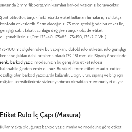
sırasında 2 mm ‘lik pergamin kısımları barkod yazıcınızı koruyacaktır.
Şerit etiketler
; birçok farklı ebatta etiket kullanan firmalar için oldukça
konforlu etiketlerdir. Satın alacağınız 175 mm genişliğinde bu etiket ile,
genişliği sabit fakat uzunluğu değişken birçok ölçüde etiket
oluşturabilirsiniz. (Örn: 175×40, 175×85, 175×150, 175×210 Vb..)
175×100
mt ölçülerindeki bu yapışkanlı dufold rulo etiketin, rulo genişliği
kenar boşlukları dahil ortalama olarak 179-181 mm ‘dir. Sipariş öncesinde
renkli barkod yazıcı
modelinizin bu genişlikte etiket rulosu
kullanabildiğinden emin olunuz. Bu sürekli form etiketler auto-cutter
özelliği olan barkod yazıcılarda kullanılır. Doğru ürün, sipariş ve bilgi için
müşteri temsilcilerimiz sizlere yardımcı olmaktan memnuniyet duyar.
Etiket Rulo İç Çapı (Masura)
Kullanmakta olduğunuz barkod yazıcı marka ve modeline göre etiket