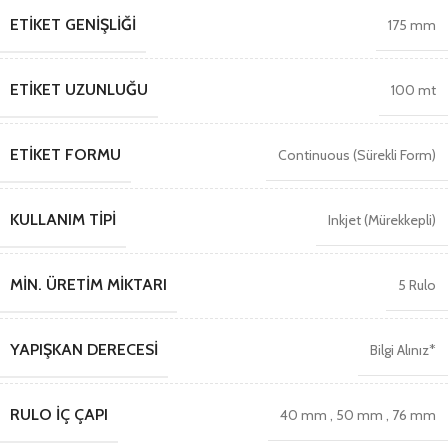
ETIKET GENIŞLIĞI
175 mm
ETIKET UZUNLUĞU
100 mt
ETIKET FORMU
Continuous (Sürekli Form)
KULLANIM TIPI
Inkjet (Mürekkepli)
MIN. ÜRETIM MIKTARI
5 Rulo
YAPIŞKAN DERECESI
Bilgi Alınız*
RULO İÇ ÇAPI
40 mm
,
50 mm
,
76 mm