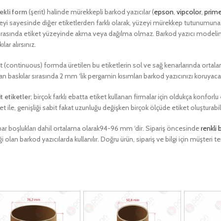
ekli form
(şerit) halinde mürekkepli barkod yazıcılar (
epson
,
vipcolor
,
prime
eyi sayesinde diğer etiketlerden farklı olarak, yüzeyi mürekkep tutunumuna i
rasında etiket yüzeyinde akma veya dağılma olmaz. Barkod yazıcı modeliniz
ılar alırsınız.
it (continuous) formda üretilen bu etiketlerin sol ve sağ kenarlarında ortalam
an baskılar sırasında 2 mm ‘lik pergamin kısımları barkod yazıcınızı koruyacak
t etiketler
; birçok farklı ebatta etiket kullanan firmalar için oldukça konforl
ket ile, genişliği sabit fakat uzunluğu değişken birçok ölçüde etiket oluştura
kenar boşlukları dahil ortalama olarak94-96 mm ‘dir. Sipariş öncesinde
renkli 
i olan barkod yazıcılarda kullanılır. Doğru ürün, sipariş ve bilgi için müşte