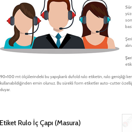
Sür
yüz
son
bask
Şer
alın
Şeri
eti
90×100
mt ölçülerindeki bu yapışkanlı dufold rulo etiketin, rulo genişliği 
kullanabildiğinden emin olunuz. Bu sürekli form etiketler auto-cutter özelliğ
duyar.
Etiket Rulo İç Çapı (Masura)