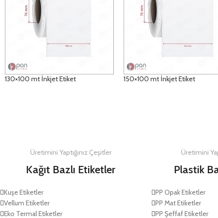
130×100 mt İnkjet Etiket
150×100 mt İnkjet Etiket
DETAYLAR
DETAYLAR
Üretimini Yaptığınız Çeşitler
Üretimini Yap
Kağıt Bazlı Etiketler
Plastik Ba
Kuşe Etiketler
PP Opak Etiketler
Vellum Etiketler
PP Mat Etiketler
Eko Termal Etiketler
PP Şeffaf Etiketler