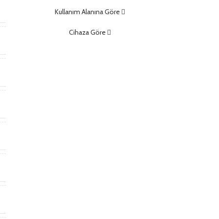
t
Kullanım Alanına Göre
Cihaza Göre
)
)
o
*
m
m