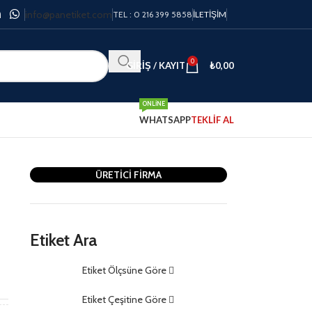
info@panetiket.com
TEL : 0 216 399 5858
İLETIŞIM
0
GIRIŞ / KAYIT
₺
0,00
ONLINE
WHATSAPP
TEKLİF AL
ÜRETİCİ FİRMA
Etiket Ara
Etiket Ölçsüne Göre
m
Etiket Çeşitine Göre