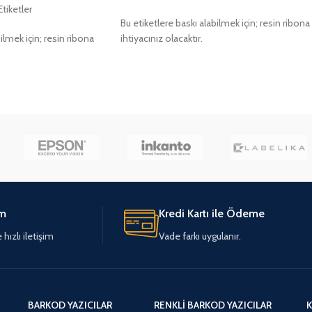
Etiketler
Bu etiketlere baskı alabilmek için; resin ribona
ilmek için; resin ribona
ihtiyacınız olacaktır.
im
Kredi Kartı ile Ödeme
hızlı iletişim
Vade farkı uygulanır.
BARKOD YAZICILAR
RENKLI BARKOD YAZICILAR
K