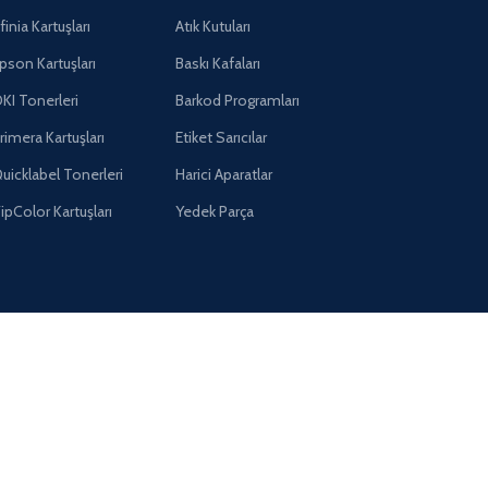
finia Kartuşları
Atık Kutuları
pson Kartuşları
Baskı Kafaları
KI Tonerleri
Barkod Programları
rimera Kartuşları
Etiket Sarıcılar
uicklabel Tonerleri
Harici Aparatlar
ipColor Kartuşları
Yedek Parça
Sosyal Medyada Biz..