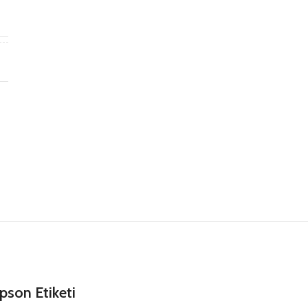
ş
d
son Etiketi