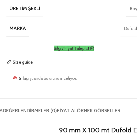
ÜRETIM ŞEKLI
Bo
MARKA
Dufol
Bilgi / Fiyat Talep Et
Size guide
5
kişi şuanda bu ürünü inceliyor.
A
DEĞERLENDIRMELER (0)
FIYAT AL
ÖRNEK GÖRSELLER
90 mm X 100 mt Dufold Ep