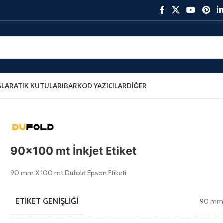
ŞLAR
ATIK KUTULARI
BARKOD YAZICILAR
DIĞER
90×100 mt İnkjet Etiket
90 mm X 100 mt Dufold Epson Etiketi
ETIKET GENIŞLIĞI
90 m