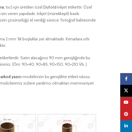
ra
, tsc) için üretilen özel
Dufold
inkjet etikettir. Özel
zin veren yapıdadır. Inkjet (mürekkepli) baskı
in çözünürlüğü el verdiği sürece; fotoğraf kalitesinde
a 2 mm ‘lik boşluklar yer almaktadır. Kenarlara sıfır
tır.
u etiketlerdir. Satın alacağınız 90 mm genişliğinde bu
bilirsiniz. (Örn: 90×40, 90×85, 90×150, 90×210 Vb..)
barkod yazıcı
modelinizin bu genişlikte etiket rulosu
Faceb
ri temsilcilerimiz sizlere yardımcı olmaktan memnuniyet
X
YouTu
Pinter
linked