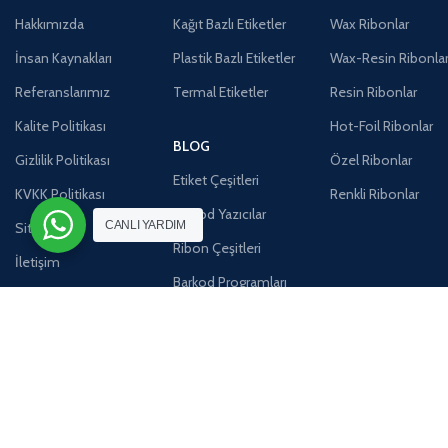
Hakkımızda
Kağıt Bazlı Etiketler
Wax Ribonlar
İnsan Kaynakları
Plastik Bazlı Etiketler
Wax-Resin Ribonla
Referanslarımız
Termal Etiketler
Resin Ribonlar
Kalite Politikası
Hot-Foil Ribonlar
BLOG
Gizlilik Politikası
Özel Ribonlar
Etiket Çeşitleri
KVKK Politikası
Renkli Ribonlar
Barkod Yazıcılar
CANLI YARDIM
Site Map
Ribon Çeşitleri
İletişim
Barkod Programları