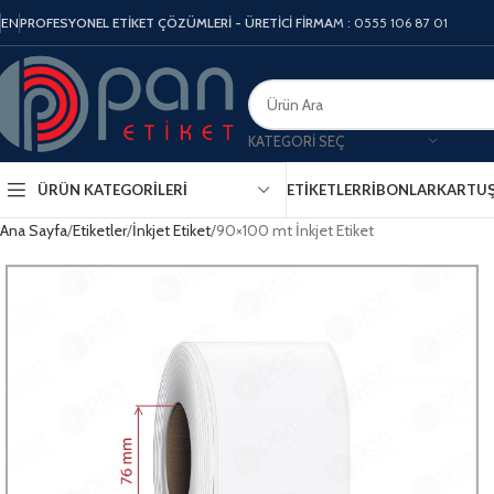
EN
PROFESYONEL ETİKET ÇÖZÜMLERİ - ÜRETİCİ FİRMA
M : 0555 106 87 01
KATEGORI SEÇ
ÜRÜN KATEGORILERI
ETIKETLER
RIBONLAR
KARTU
Ana Sayfa
Etiketler
İnkjet Etiket
90×100 mt İnkjet Etiket