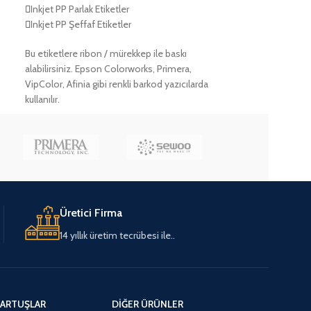
Inkjet PP Parlak Etiketler
Inkjet PP Şeffaf Etiketler
Bu etiketlere ribon / mürekkep ile baskı
alabilirsiniz. Epson Colorworks, Primera,
VipColor, Afinia gibi renkli barkod yazıcılarda
kullanılır.
Üretici Firma
14 yıllık üretim tecrübesi ile..
ARTUŞLAR
DIĞER ÜRÜNLER