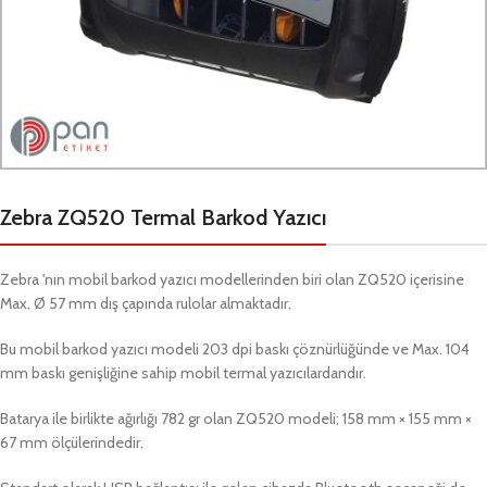
Zebra ZQ520 Termal Barkod Yazıcı
Zebra 'nın mobil barkod yazıcı modellerinden biri olan ZQ520 içerisine
Max. Ø 57 mm dış çapında rulolar almaktadır.
Bu mobil barkod yazıcı modeli 203 dpi baskı çöznürlüğünde ve Max. 104
mm baskı genişliğine sahip mobil termal yazıcılardandır.
Batarya ile birlikte ağırlığı 782 gr olan ZQ520 modeli; 158 mm × 155 mm ×
67 mm ölçülerindedir.