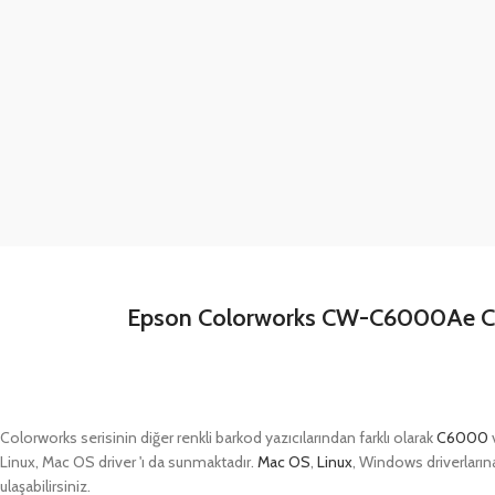
Epson Colorworks CW-C6000Ae Col
Colorworks serisinin diğer renkli barkod yazıcılarından farklı olarak
C6000
Linux, Mac OS driver 'ı da sunmaktadır.
Mac OS
,
Linux
, Windows driverları
ulaşabilirsiniz.