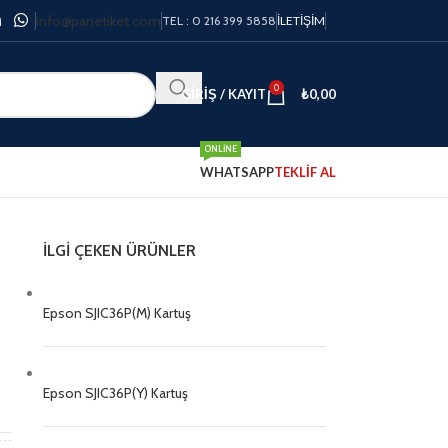
info@panetiket.com
TEL : 0 216 399 5858
İLETIŞIM
0
GIRIŞ / KAYIT
₺
0,00
ONLINE
WHATSAPP
TEKLİF AL
İLGI ÇEKEN ÜRÜNLER
Epson SJIC36P(M) Kartuş
Epson SJIC36P(Y) Kartuş
n