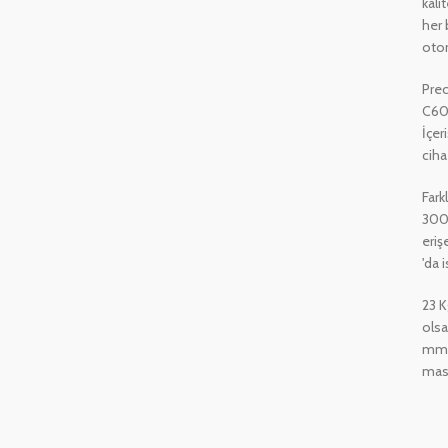
kali
her 
otom
Prec
C60
İçer
ciha
Fark
300 
eriş
'da 
23 K
olsa
mm e
masa