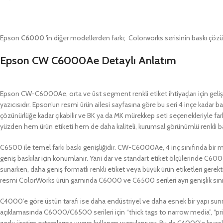
Epson
C6000
'in diğer modellerden farkı; Colorworks serisinin baskı çözü
Epson CW C6000Ae Detaylı Anlatım
Epson CW-C6000Ae, orta ve üst segment renkli etiket ihtiyaçları için geliştir
yazıcısıdır. Epson’un resmi ürün ailesi sayfasına göre bu seri 4 inçe kadar ba
çözünürlüğe kadar çıkabilir ve BK ya da MK mürekkep seti seçenekleriyle far
yüzden hem ürün etiketi hem de daha kaliteli, kurumsal görünümlü renkli bas
C6500 ile temel farkı baskı genişliğidir. CW-C6000Ae, 4 inç sınıfında bi
geniş baskılar için konumlanır. Yani dar ve standart etiket ölçülerinde C
sunarken, daha geniş formatlı renkli etiket veya büyük ürün etiketleri gerek
resmi ColorWorks ürün gamında C6000 ve C6500 serileri ayrı genişlik sınıf
C4000’e göre üstün tarafı ise daha endüstriyel ve daha esnek bir yapı sunm
açıklamasında C6000/C6500 serileri için “thick tags to narrow media”, “pri
zorlu üretim ortamlarına uygun kullanım vurgulanıyor. Bu da C4000’e kıyas