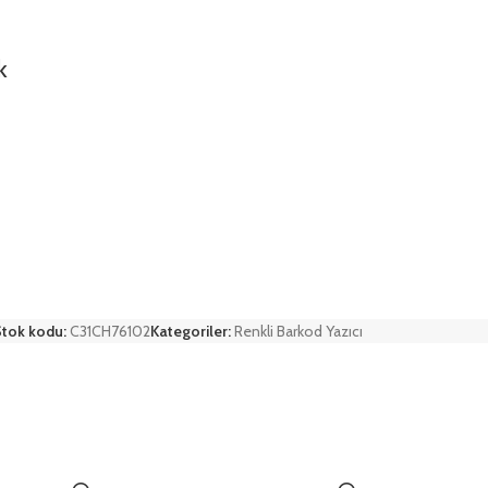
k
Stok kodu:
C31CH76102
Kategoriler:
Renkli Barkod Yazıcı