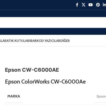
ŞLAR
ATIK KUTULARI
BARKOD YAZICILAR
DIĞER
Epson CW-C6000AE
Epson ColorWorks CW-C6000Ae
MARKA
Epso