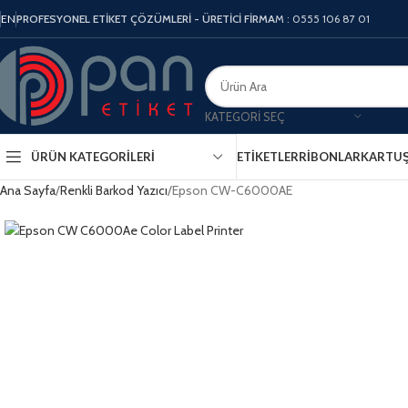
EN
PROFESYONEL ETİKET ÇÖZÜMLERİ - ÜRETİCİ FİRMA
M : 0555 106 87 01
KATEGORI SEÇ
ÜRÜN KATEGORILERI
ETIKETLER
RIBONLAR
KARTU
Ana Sayfa
Renkli Barkod Yazıcı
Epson CW-C6000AE