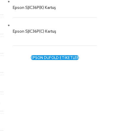
t
Epson SJIC36P(K) Kartuş
i
Epson SJIC36P(C) Kartuş
m
EPSON DUFOLD ETİKETLER
n
B
r
y