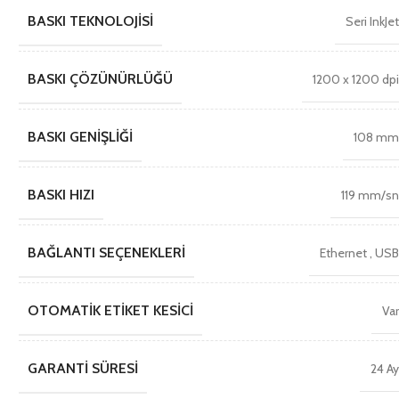
BASKI TEKNOLOJISI
Seri InkJe
BASKI ÇÖZÜNÜRLÜĞÜ
1200 x 1200 dp
BASKI GENIŞLIĞI
108 m
BASKI HIZI
119 mm/s
BAĞLANTI SEÇENEKLERI
Ethernet
,
US
OTOMATIK ETIKET KESICI
Va
GARANTI SÜRESI
24 A