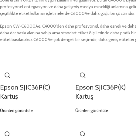
profesyonel entegrasyon ve daha gelişmiş medya esnekliği anlamına gelir. Ö
çeşitlilikte etiket kullanan işletmelerde C6000Ae daha güçlü bir çözümdür.
Epson CW-C6000Ae, C4000’den daha profesyonel, daha esnek ve daha ür
daha dar baskı alanına sahip ama standart etiket ölçülerinde daha pratik bir a
etiket basılacaksa C6000Ae çok dengeli bir seçimdir; daha geniş etiketler
Epson SJIC36P(C)
Epson SJIC36P(K)
Kartuş
Kartuş
Ürünleri görüntüle
Ürünleri görüntüle