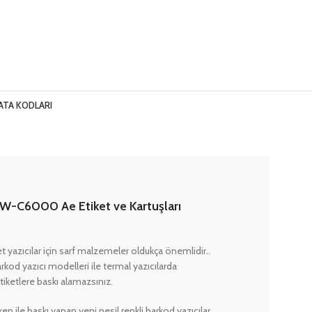
ATA KODLARI
W-C6000 Ae Etiket ve Kartuşları
et yazıcılar için sarf malzemeler oldukça önemlidir..
arkod yazıcı modelleri ile termal yazıcılarda
etiketlere baskı alamazsınız.
ep ile baskı yapan yeni nesil renkli barkod yazıcılar