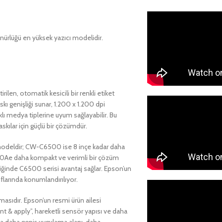
nürlüğü en yüksek yazıcı modelidir.
ilen, otomatik kesicili bir renkli etiket
skı genişliği sunar, 1.200 x 1.200 dpi
klı medya tiplerine uyum sağlayabilir. Bu
kılar için güçlü bir çözümdür.
r modeldir; CW-C6500 ise 8 inçe kadar daha
6000Ae daha kompakt ve verimli bir çözüm
tiğinde C6500 serisi avantaj sağlar. Epson’un
larında konumlandırılıyor.
asıdır. Epson’un resmi ürün ailesi
nt & apply”, hareketli sensör yapısı ve daha
la daha geniş uygulama alanı, daha