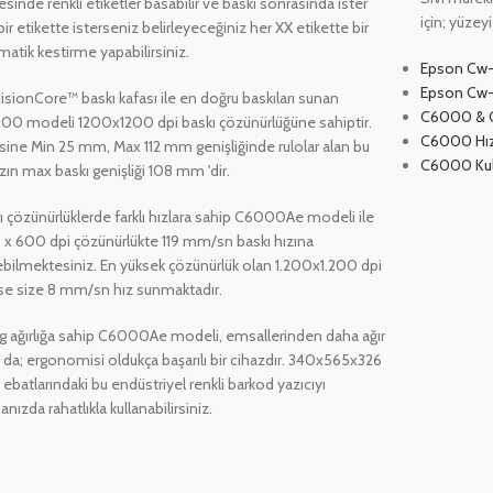
tesinde renkli etiketler basabilir ve baskı sonrasında ister
için; yüzeyi
bir etikette isterseniz belirleyeceğiniz her XX etikette bir
atik kestirme yapabilirsiniz.
Epson Cw-
Epson Cw
isionCore™ baskı kafası ile en doğru baskıları sunan
C6000 & C
00 modeli 1200x1200 dpi baskı çözünürlüğüne sahiptir.
C6000 Hızl
isine Min 25 mm, Max 112 mm genişliğinde rulolar alan bu
C6000 Kul
zın max baskı genişliği 108 mm 'dir.
lı çözünürlüklerde farklı hızlara sahip C6000Ae modeli ile
x 600 dpi çözünürlükte 119 mm/sn baskı hızına
ebilmektesiniz. En yüksek çözünürlük olan 1.200x1.200 dpi
ise size 8 mm/sn hız sunmaktadır.
g ağırlığa sahip C6000Ae modeli, emsallerinden daha ağır
 da; ergonomisi oldukça başarılı bir cihazdır. 340‎x565x326
batlarındaki bu endüstriyel renkli barkod yazıcıyı
nızda rahatlıkla kullanabilirsiniz.