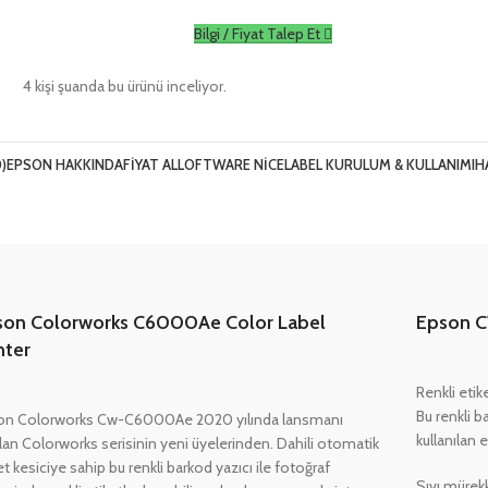
Bilgi / Fiyat Talep Et
4
kişi şuanda bu ürünü inceliyor.
)
EPSON HAKKINDA
FIYAT AL
LOFTWARE NICELABEL KURULUM & KULLANIMI
H
son Colorworks C6000Ae Color Label
Epson C
nter
Renkli etik
Bu renkli b
on Colorworks Cw-C6000Ae 2020 yılında lansmanı
kullanılan 
lan Colorworks serisinin yeni üyelerinden. Dahili otomatik
et kesiciye sahip bu renkli barkod yazıcı ile fotoğraf
Sıvı mürekk