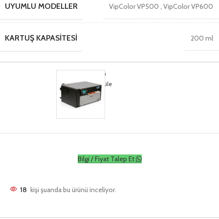
UYUMLU MODELLER
VipColor VP500
,
VipColor VP600
KARTUŞ KAPASITESI
200 ml
VipColor VP500
Ürünleri görüntüle
Bilgi / Fiyat Talep Et
18
kişi şuanda bu ürünü inceliyor.