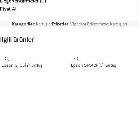
Değerlendirmeler (0)
Fiyat Al
Kategoriler:
Kartuşlar
Etiketler:
Vipcolor Etiket Yazıcı Kartuşları
İlgili ürünler
Epson GJIC5(Y) Kartuş
Epson SJIC42P(C) Kartuş
ÜRÜNLERI GÖRÜNTÜLE
ÜRÜNLERI GÖRÜNTÜLE